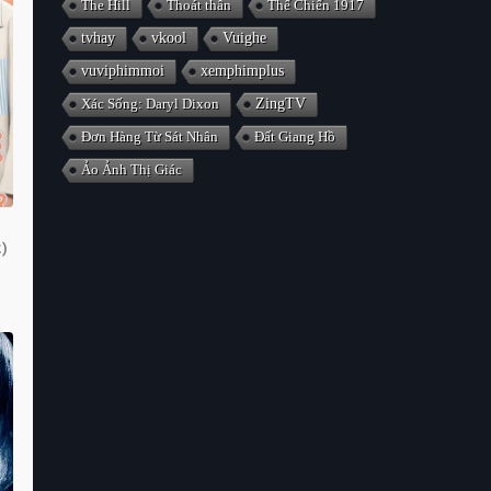
The Hill
Thoát thân
Thế Chiến 1917
tvhay
vkool
Vuighe
vuviphimmoi
xemphimplus
Xác Sống: Daryl Dixon
ZingTV
Đơn Hàng Từ Sát Nhân
Đất Giang Hồ
Ảo Ảnh Thị Giác
)