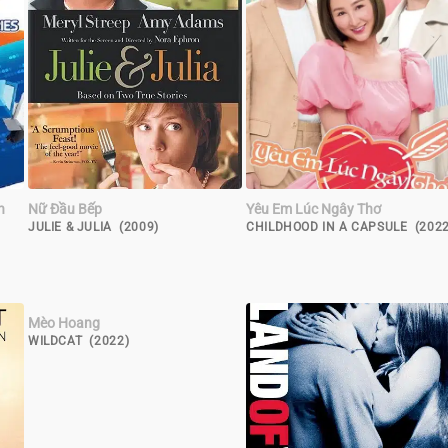
n
Nữ Đầu Bếp
Yêu Em Lúc Ngây Thơ
JULIE & JULIA (2009)
CHILDHOOD IN A CAPSULE (2022
Mèo Hoang
WILDCAT (2022)