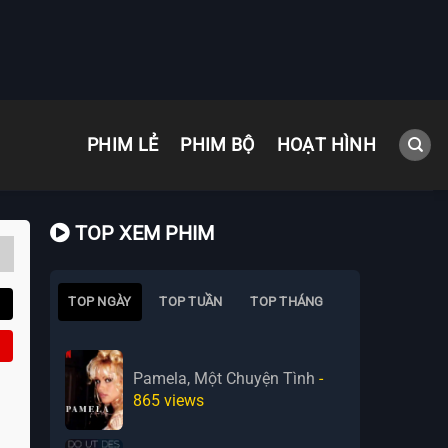
PHIM LẺ
PHIM BỘ
HOẠT HÌNH
TOP XEM PHIM
TOP NGÀY
TOP TUẦN
TOP THÁNG
Pamela, Một Chuyện Tình
-
865
views