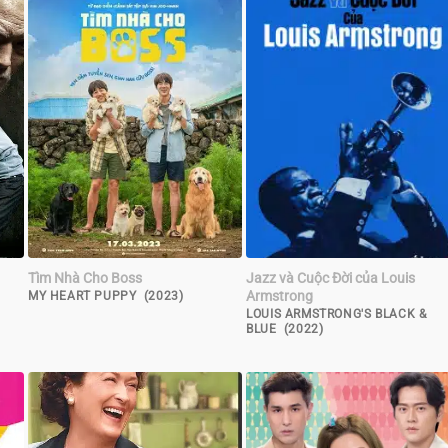
Tìm Nhà Cho Boss
Jazz và Cuộc Đời của Louis
Armstrong
MY HEART PUPPY (2023)
LOUIS ARMSTRONG'S BLACK &
BLUE (2022)