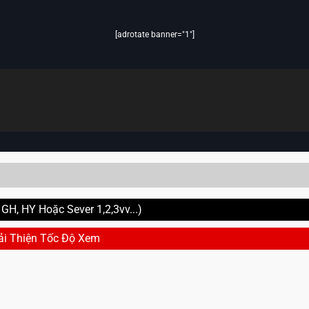
[adrotate banner="1"]
H, HY Hoặc Sever 1,2,3vv...)
ải Thiện Tốc Độ Xem