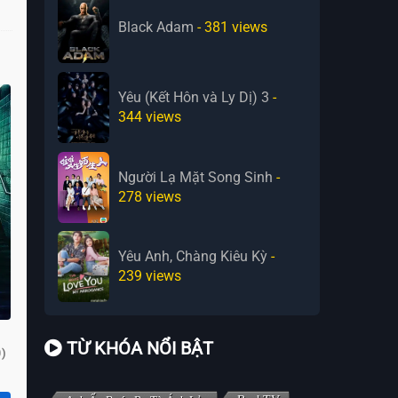
Black Adam
- 381
views
Yêu (Kết Hôn và Ly Dị) 3
-
344
views
Người Lạ Mặt Song Sinh
-
278
views
Yêu Anh, Chàng Kiêu Kỳ
-
239
views
TỪ KHÓA NỔI BẬT
)