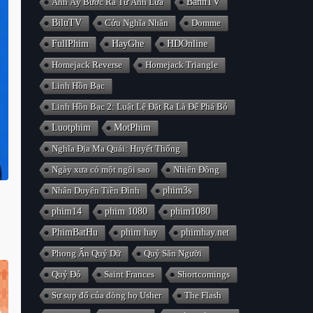
Anh Ấy Bước Ra Từ Ánh Lửa
BanhTV
BiluTV
Cửu Nghĩa Nhân
Domme
FullPhim
HayGhe
HDOnline
Homejack Reverse
Homejack Triangle
Linh Hồn Bạc
Linh Hồn Bạc 2: Luật Lệ Đặt Ra Là Để Phá Bỏ
Luotphim
MotPhim
Nghĩa Địa Ma Quái: Huyết Thống
Ngày xưa có một ngôi sao
Nhiên Đông
Nhân Duyên Tiền Đình
phim3s
phim14
phim 1080
phim1080
PhimBatHu
phim hay
phimhay.net
Phong Ấn Quỷ Dữ
Quỷ Săn Người
Quỷ Đỏ
Saint Frances
Shortcomings
Sự sụp đổ của dòng họ Usher
The Flash