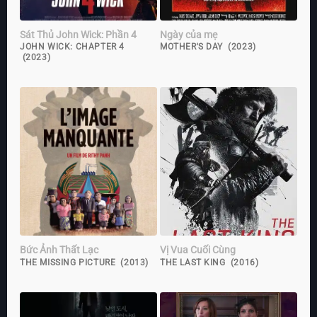
Sát Thủ John Wick: Phần 4
Ngày của mẹ
JOHN WICK: CHAPTER 4
MOTHER'S DAY (2023)
(2023)
Bức Ảnh Thất Lạc
Vị Vua Cuối Cùng
THE MISSING PICTURE (2013)
THE LAST KING (2016)