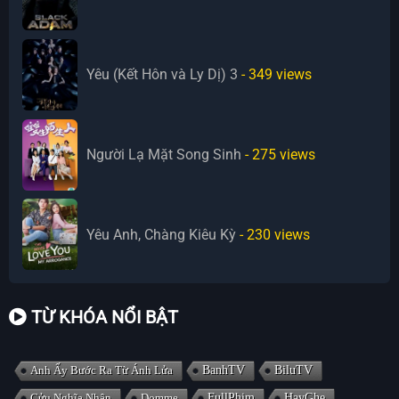
Yêu (Kết Hôn và Ly Dị) 3
- 349
views
Người Lạ Mặt Song Sinh
- 275
views
Yêu Anh, Chàng Kiêu Kỳ
- 230
views
TỪ KHÓA NỔI BẬT
Anh Ấy Bước Ra Từ Ánh Lửa
BanhTV
BiluTV
Cửu Nghĩa Nhân
Domme
FullPhim
HayGhe