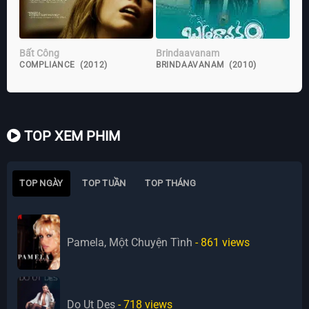
Bất Công
Brindaavanam
COMPLIANCE (2012)
BRINDAAVANAM (2010)
TOP XEM PHIM
TOP NGÀY
TOP TUẦN
TOP THÁNG
Pamela, Một Chuyện Tình
- 861
views
Do Ut Des
- 718
views