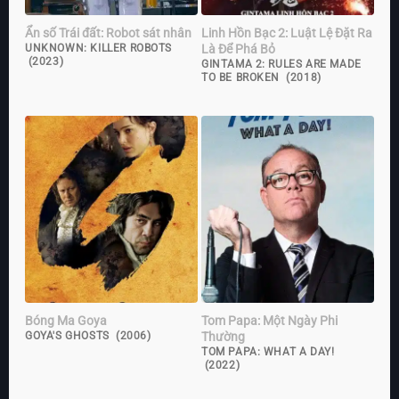
Ẩn số Trái đất: Robot sát nhân
Linh Hồn Bạc 2: Luật Lệ Đặt Ra
Là Để Phá Bỏ
UNKNOWN: KILLER ROBOTS
(2023)
GINTAMA 2: RULES ARE MADE
TO BE BROKEN (2018)
Bóng Ma Goya
Tom Papa: Một Ngày Phi
Thường
GOYA'S GHOSTS (2006)
TOM PAPA: WHAT A DAY!
(2022)