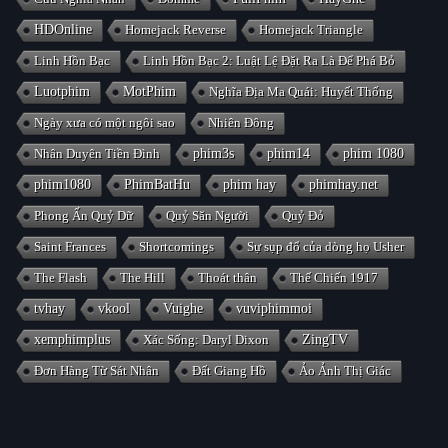
HDOnline
Homejack Reverse
Homejack Triangle
Linh Hồn Bạc
Linh Hồn Bạc 2: Luật Lệ Đặt Ra Là Để Phá Bỏ
Luotphim
MotPhim
Nghĩa Địa Ma Quái: Huyết Thống
Ngày xưa có một ngôi sao
Nhiên Đông
Nhân Duyên Tiền Đình
phim3s
phim14
phim 1080
phim1080
PhimBatHu
phim hay
phimhay.net
Phong Ấn Quỷ Dữ
Quỷ Săn Người
Quỷ Đỏ
Saint Frances
Shortcomings
Sự sụp đổ của dòng họ Usher
The Flash
The Hill
Thoát thân
Thế Chiến 1917
tvhay
vkool
Vuighe
vuviphimmoi
xemphimplus
Xác Sống: Daryl Dixon
ZingTV
Đơn Hàng Từ Sát Nhân
Đất Giang Hồ
Ảo Ảnh Thị Giác