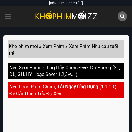
Skip
[adrotate banner="1"]
to
content
Kho phim moi
»
Xem Phim
»
Xem Phim Nhu cầu tuổi
trẻ
Nếu Xem Phim Bị Lag Hãy Chọn Sever Dự Phòng (ST,
DL, GH, HY Hoặc Sever 1,2,3vv...)
Nếu Load Phim Chậm,
Tải Ngay Ứng Dụng (1.1.1.1)
Để Cải Thiện Tốc Độ Xem