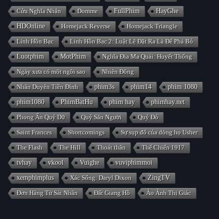
Cửu Nghĩa Nhân
Domme
FullPhim
HayGhe
HDOnline
Homejack Reverse
Homejack Triangle
Linh Hồn Bạc
Linh Hồn Bạc 2: Luật Lệ Đặt Ra Là Để Phá Bỏ
Luotphim
MotPhim
Nghĩa Địa Ma Quái: Huyết Thống
Ngày xưa có một ngôi sao
Nhiên Đông
Nhân Duyên Tiền Đình
phim3s
phim14
phim 1080
phim1080
PhimBatHu
phim hay
phimhay.net
Phong Ấn Quỷ Dữ
Quỷ Săn Người
Quỷ Đỏ
Saint Frances
Shortcomings
Sự sụp đổ của dòng họ Usher
The Flash
The Hill
Thoát thân
Thế Chiến 1917
tvhay
vkool
Vuighe
vuviphimmoi
xemphimplus
Xác Sống: Daryl Dixon
ZingTV
Đơn Hàng Từ Sát Nhân
Đất Giang Hồ
Ảo Ảnh Thị Giác