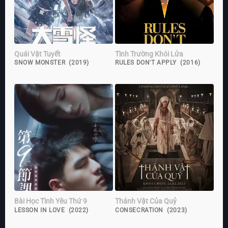
Quái Vật Tuyết
Tình Trường Khói Lửa
SNOW MONSTER (2019)
RULES DON'T APPLY (2016)
Bài Học Tình Yêu Thứ 9
Thánh Vật Của Quỷ
LESSON IN LOVE (2022)
CONSECRATION (2023)