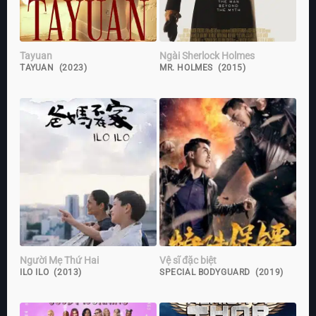
Tayuan
Ngài Sherlock Holmes
TAYUAN (2023)
MR. HOLMES (2015)
Người Mẹ Thứ Hai
Vệ sĩ đặc biệt
ILO ILO (2013)
SPECIAL BODYGUARD (2019)