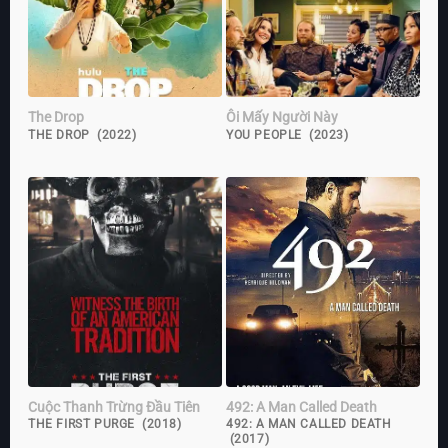
The Drop
Ôi Mấy Người Này
THE DROP (2022)
YOU PEOPLE (2023)
Cuộc Thanh Trừng Đầu Tiên
492: A Man Called Death
THE FIRST PURGE (2018)
492: A MAN CALLED DEATH
(2017)