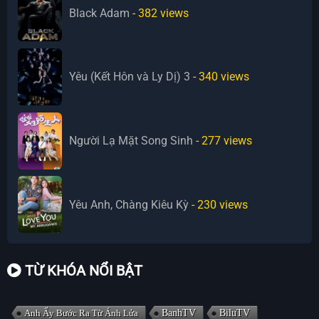
Black Adam
- 382
views
Yêu (Kết Hôn và Ly Dị) 3
- 340
views
Người Lạ Mặt Song Sinh
- 277
views
Yêu Anh, Chàng Kiêu Kỳ
- 230
views
TỪ KHÓA NỔI BẬT
Anh Ấy Bước Ra Từ Ánh Lửa
BanhTV
BiluTV