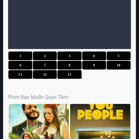
1
2
3
4
5
6
7
8
9
10
11
12
13
Phim Bạn Muốn Quan Tâm: