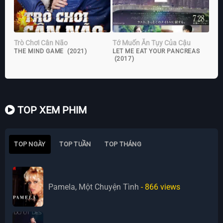
Trò Chơi Cân Não
Tớ Muốn Ăn Tụy Của Cậu
THE MIND GAME (2021)
LET ME EAT YOUR PANCREAS
(2017)
TOP XEM PHIM
TOP NGÀY
TOP TUẦN
TOP THÁNG
Pamela, Một Chuyện Tình
- 866
views