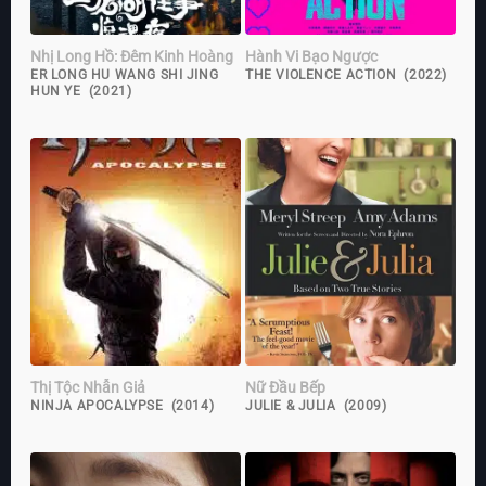
Nhị Long Hồ: Đêm Kinh Hoàng
Hành Vi Bạo Ngược
ER LONG HU WANG SHI JING
THE VIOLENCE ACTION (2022)
HUN YE (2021)
Thị Tộc Nhẫn Giả
Nữ Đầu Bếp
NINJA APOCALYPSE (2014)
JULIE & JULIA (2009)