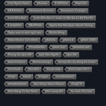
Cửu Nghĩa Nhân
Domme
FullPhim
HayGhe
HDOnline
Homejack Reverse
Homejack Triangle
Linh Hồn Bạc
Linh Hồn Bạc 2: Luật Lệ Đặt Ra Là Để Phá Bỏ
Luotphim
MotPhim
Nghĩa Địa Ma Quái: Huyết Thống
Ngày xưa có một ngôi sao
Nhiên Đông
Nhân Duyên Tiền Đình
phim3s
phim14
phim 1080
phim1080
PhimBatHu
phim hay
phimhay.net
Phong Ấn Quỷ Dữ
Quỷ Săn Người
Quỷ Đỏ
Saint Frances
Shortcomings
Sự sụp đổ của dòng họ Usher
The Flash
The Hill
Thoát thân
Thế Chiến 1917
tvhay
vkool
Vuighe
vuviphimmoi
xemphimplus
Xác Sống: Daryl Dixon
ZingTV
Đơn Hàng Từ Sát Nhân
Đất Giang Hồ
Ảo Ảnh Thị Giác