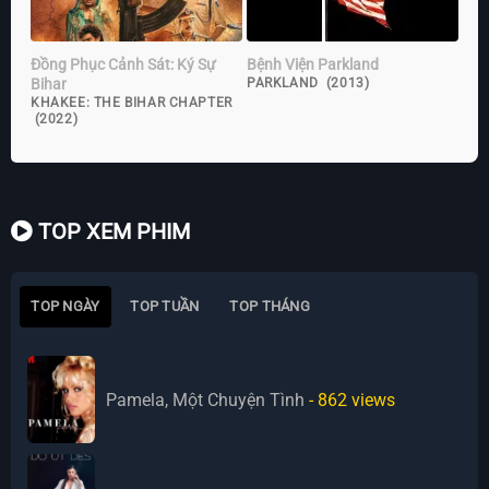
Đồng Phục Cảnh Sát: Ký Sự
Bệnh Viện Parkland
Bihar
PARKLAND (2013)
KHAKEE: THE BIHAR CHAPTER
(2022)
TOP XEM PHIM
TOP NGÀY
TOP TUẦN
TOP THÁNG
Pamela, Một Chuyện Tình
- 862
views