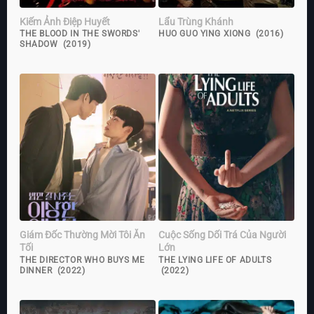
Kiếm Ảnh Điệp Huyết
Lẩu Trùng Khánh
THE BLOOD IN THE SWORDS'
HUO GUO YING XIONG (2016)
SHADOW (2019)
Giám Đốc Thường Mời Tôi Ăn
Cuộc Sống Dối Trá Của Người
Tối
Lớn
THE DIRECTOR WHO BUYS ME
THE LYING LIFE OF ADULTS
DINNER (2022)
(2022)