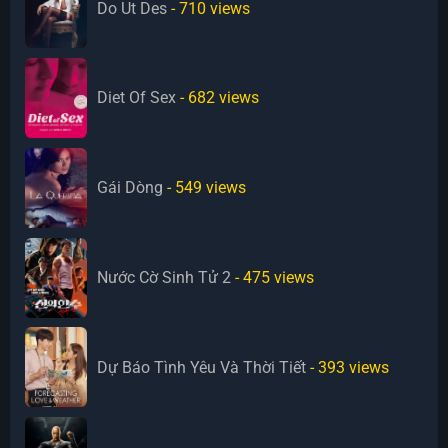
Do Ut Des
- 710
views
Diet Of Sex
- 682
views
Gái Dòng
- 549
views
Nước Cờ Sinh Tử 2
- 475
views
Dự Báo Tình Yêu Và Thời Tiết
- 393
views