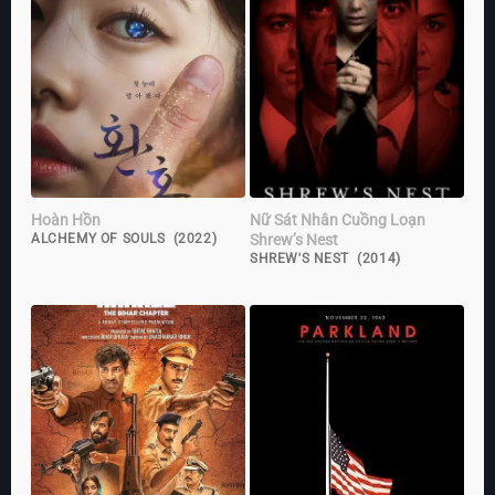
Hoàn Hồn
Nữ Sát Nhân Cuồng Loạn
Shrew’s Nest
ALCHEMY OF SOULS (2022)
SHREW'S NEST (2014)