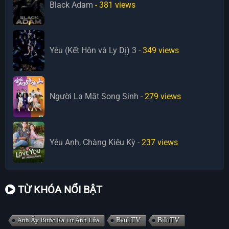
Black Adam
- 381
views
Yêu (Kết Hôn và Ly Dị) 3
- 349
views
Người Lạ Mặt Song Sinh
- 279
views
Yêu Anh, Chàng Kiêu Kỳ
- 237
views
TỪ KHÓA NỔI BẬT
Anh Ấy Bước Ra Từ Ánh Lửa
BanhTV
BiluTV