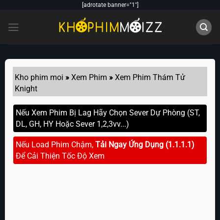
Skip
[adrotate banner="1"]
to
content
Kho phim moi
»
Xem Phim
»
Xem Phim Thám Tử
Knight
Nếu Xem Phim Bị Lag Hãy Chọn Sever Dự Phòng (ST,
DL, GH, HY Hoặc Sever 1,2,3vv...)
Nếu Load Phim Chậm,
Tải Ngay Ứng Dụng (1.1.1.1)
Để Cải Thiện Tốc Độ Xem