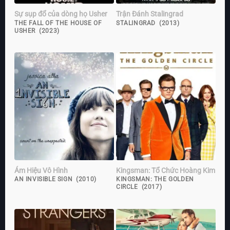
Sự sụp đổ của dòng họ Usher
Trận Đánh Stalingrad
THE FALL OF THE HOUSE OF
STALINGRAD (2013)
USHER (2023)
Ám Hiệu Vô Hình
Kingsman: Tổ Chức Hoàng Kim
AN INVISIBLE SIGN (2010)
KINGSMAN: THE GOLDEN
CIRCLE (2017)