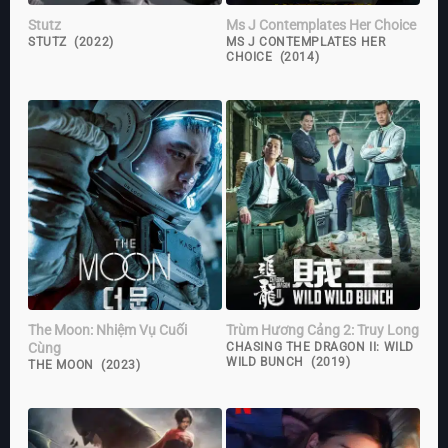
Stutz
Ms J Contemplates Her Choice
STUTZ (2022)
MS J CONTEMPLATES HER
CHOICE (2014)
The Moon: Nhiệm Vụ Cuối
Trùm Hương Cảng 2: Truy Long
Cùng
CHASING THE DRAGON II: WILD
WILD BUNCH (2019)
THE MOON (2023)