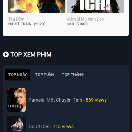
Tàu Đêm
Kiếm Sĩ Mù Xinh Đẹp
NIGHT TRAIN (2023)
ICHI (2008)
TOP XEM PHIM
TOP NGÀY
TOP TUẦN
TOP THÁNG
Pamela, Một Chuyện Tình
- 869
views
Do Ut Des
- 713
views