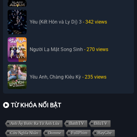
Yêu (Kết Hôn và Ly Dị) 3
- 342
views
Người Lạ Mặt Song Sinh
- 270
views
Yêu Anh, Chàng Kiêu Kỳ
- 235
views
TỪ KHÓA NỔI BẬT
Anh Ấy Bước Ra Từ Ánh Lửa
BanhTV
BiluTV
Cửu Nghĩa Nhân
Domme
FullPhim
HayGhe