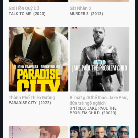
Gọi Hồn Quỷ Dữ
Sát Nhân 3
TALK TO ME (2023)
MURDER 3 (2013)
Thành Phố Thiên Đường
Bí mật giới thể thao: Jake Paul,
đứa trẻ ngỗ nghịch
PARADISE CITY (2022)
UNTOLD: JAKE PAUL THE
PROBLEM CHILD (20023)