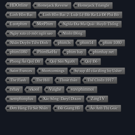
HDOnline
Homejack Reverse
Homejack Triangle
Linh Hồn Bạc
Linh Hồn Bạc 2: Luật Lệ Đặt Ra Là Để Phá Bỏ
Luotphim
MotPhim
Nghĩa Địa Ma Quái: Huyết Thống
Ngày xưa có một ngôi sao
Nhiên Đông
Nhân Duyên Tiền Đình
phim3s
phim14
phim 1080
phim1080
PhimBatHu
phim hay
phimhay.net
Phong Ấn Quỷ Dữ
Quỷ Săn Người
Quỷ Đỏ
Saint Frances
Shortcomings
Sự sụp đổ của dòng họ Usher
The Flash
The Hill
Thoát thân
Thế Chiến 1917
tvhay
vkool
Vuighe
vuviphimmoi
xemphimplus
Xác Sống: Daryl Dixon
ZingTV
Đơn Hàng Từ Sát Nhân
Đất Giang Hồ
Ảo Ảnh Thị Giác