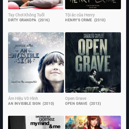
Tay Chơi Không Tuổi
Tội ác của Henry
DIRTY GRANDPA (2016)
HENRY'S CRIME (2010)
Ám Hiệu Vô Hình
Open Grave
AN INVISIBLE SIGN (2010)
OPEN GRAVE (2013)