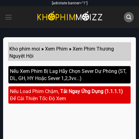
Skip
[adrotate banner="1"]
to
content
Kho phim moi
»
Xem Phim
»
Xem Phim Thương
Nguyệt Hội
Nếu Xem Phim Bị Lag Hãy Chọn Sever Dự Phòng (ST,
DL, GH, HY Hoặc Sever 1,2,3vv...)
Nếu Load Phim Chậm,
Tải Ngay Ứng Dụng (1.1.1.1)
Để Cải Thiện Tốc Độ Xem