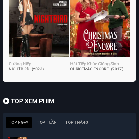
Cưỡng Hiếp
Hát Tiếp Khúc Giáng Sinh
NIGHTBIRD (2023)
CHRISTMAS ENCORE (2017)
TOP XEM PHIM
TOP NGÀY
TOP TUẦN
TOP THÁNG