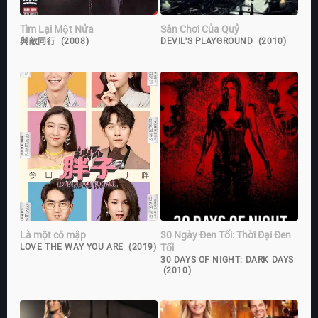
Tìm Lại Một Nửa
Sân Chơi Của Quỷ
與敵同行 (2008)
DEVIL'S PLAYGROUND (2010)
Là một cô mập
30 Ngày Đen Tối: Thời Đại Đen
Tối
LOVE THE WAY YOU ARE (2019)
30 DAYS OF NIGHT: DARK DAYS
(2010)