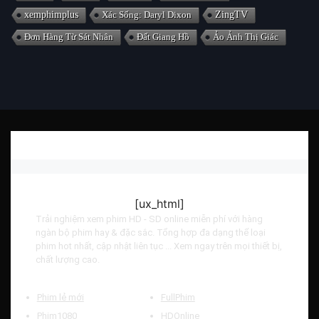
xemphimplus
Xác Sống: Daryl Dixon
ZingTV
Đơn Hàng Từ Sát Nhân
Đất Giang Hồ
Ảo Ảnh Thị Giác