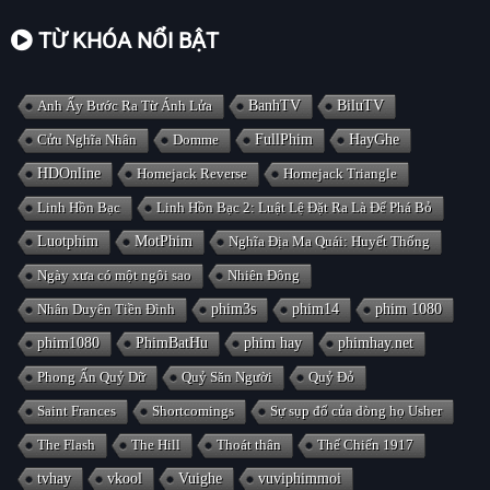
TỪ KHÓA NỔI BẬT
Anh Ấy Bước Ra Từ Ánh Lửa
BanhTV
BiluTV
Cửu Nghĩa Nhân
Domme
FullPhim
HayGhe
HDOnline
Homejack Reverse
Homejack Triangle
Linh Hồn Bạc
Linh Hồn Bạc 2: Luật Lệ Đặt Ra Là Để Phá Bỏ
Luotphim
MotPhim
Nghĩa Địa Ma Quái: Huyết Thống
Ngày xưa có một ngôi sao
Nhiên Đông
Nhân Duyên Tiền Đình
phim3s
phim14
phim 1080
phim1080
PhimBatHu
phim hay
phimhay.net
Phong Ấn Quỷ Dữ
Quỷ Săn Người
Quỷ Đỏ
Saint Frances
Shortcomings
Sự sụp đổ của dòng họ Usher
The Flash
The Hill
Thoát thân
Thế Chiến 1917
tvhay
vkool
Vuighe
vuviphimmoi