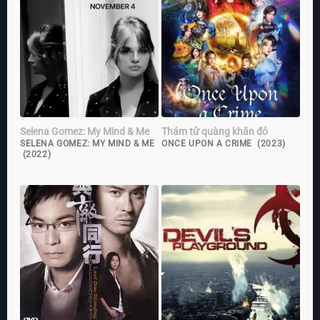
Selena Gomez: My Mind & Me
Thám tử quàng khăn đỏ
SELENA GOMEZ: MY MIND & ME
ONCE UPON A CRIME (2023)
(2022)