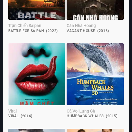
Trận Chiến Saipan
Căn Nhà Hoang
BATTLE FOR SAIPAN (2022)
VACANT HOUSE (2016)
Viral
Cá Voi Lưng Gù
VIRAL (2016)
HUMPBACK WHALES (2015)