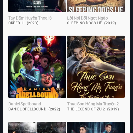
Tay Đấm Huyền Thoại 3
Lời Nói Dối Ngọt Ngào
CREED III (2023)
SLEEPING DOGS LIE (2019)
Daniel Spellbound
Thục Sơn Hàng Ma Truyện 2
DANIEL SPELLBOUND (2022)
THE LEGEND OF ZU 2 (2019)