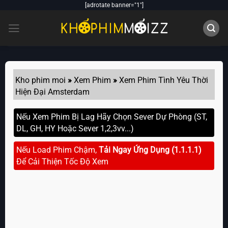
Skip
[adrotate banner="1"]
to
content
Kho phim moi
»
Xem Phim
»
Xem Phim Tình Yêu Thời
Hiện Đại Amsterdam
Nếu Xem Phim Bị Lag Hãy Chọn Sever Dự Phòng (ST,
DL, GH, HY Hoặc Sever 1,2,3vv...)
Nếu Load Phim Chậm,
Tải Ngay Ứng Dụng (1.1.1.1)
Để Cải Thiện Tốc Độ Xem