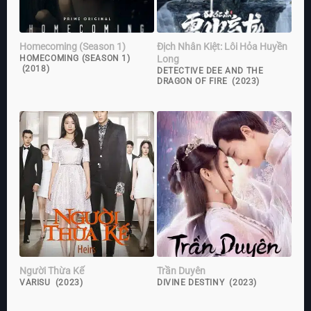
Homecoming (Season 1)
Địch Nhân Kiệt: Lôi Hỏa Huyền
Long
HOMECOMING (SEASON 1)
(2018)
DETECTIVE DEE AND THE
DRAGON OF FIRE (2023)
Người Thừa Kế
Trần Duyên
VARISU (2023)
DIVINE DESTINY (2023)