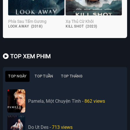
Phía Sau Tấm Gương
Xạ Thủ Cừ Khôi
LOOK AWAY (2018)
KILL SHOT (2023)
TOP XEM PHIM
TOP NGÀY
TOP TUẦN
TOP THÁNG
Pamela, Một Chuyện Tình
- 862
views
Do Ut Des
- 713
views