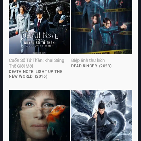
Cuốn Sổ Tử Thần: Khai Sáng
Điệp ảnh thư kích
Thế Giới Mới
DEAD RINGER (2023)
DEATH NOTE: LIGHT UP THE
NEW WORLD (2016)