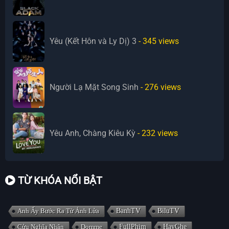
Yêu (Kết Hôn và Ly Dị) 3
- 345
views
Người Lạ Mặt Song Sinh
- 276
views
Yêu Anh, Chàng Kiêu Kỳ
- 232
views
TỪ KHÓA NỔI BẬT
Anh Ấy Bước Ra Từ Ánh Lửa
BanhTV
BiluTV
Cửu Nghĩa Nhân
Domme
FullPhim
HayGhe