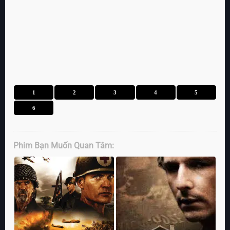
1
2
3
4
5
6
Phim Bạn Muốn Quan Tâm: