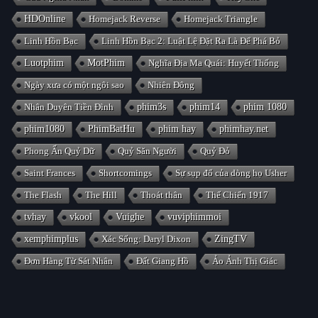
HDOnline
Homejack Reverse
Homejack Triangle
Linh Hồn Bạc
Linh Hồn Bạc 2: Luật Lệ Đặt Ra Là Để Phá Bỏ
Luotphim
MotPhim
Nghĩa Địa Ma Quái: Huyết Thống
Ngày xưa có một ngôi sao
Nhiên Đông
Nhân Duyên Tiền Đình
phim3s
phim14
phim 1080
phim1080
PhimBatHu
phim hay
phimhay.net
Phong Ấn Quỷ Dữ
Quỷ Săn Người
Quỷ Đỏ
Saint Frances
Shortcomings
Sự sụp đổ của dòng họ Usher
The Flash
The Hill
Thoát thân
Thế Chiến 1917
tvhay
vkool
Vuighe
vuviphimmoi
xemphimplus
Xác Sống: Daryl Dixon
ZingTV
Đơn Hàng Từ Sát Nhân
Đất Giang Hồ
Ảo Ảnh Thị Giác