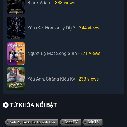
Black Adam
- 388
views
Yêu (Kết Hôn và Ly Dị) 3
- 344
views
Người Lạ Mặt Song Sinh
- 271
views
Yêu Anh, Chàng Kiêu Kỳ
- 233
views
TỪ KHÓA NỔI BẬT
Anh Ấy Bước Ra Từ Ánh Lửa
BanhTV
BiluTV