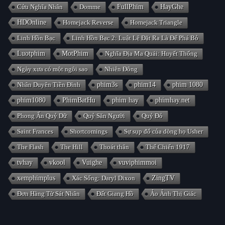
Cửu Nghĩa Nhân
Domme
FullPhim
HayGhe
HDOnline
Homejack Reverse
Homejack Triangle
Linh Hồn Bạc
Linh Hồn Bạc 2: Luật Lệ Đặt Ra Là Để Phá Bỏ
Luotphim
MotPhim
Nghĩa Địa Ma Quái: Huyết Thống
Ngày xưa có một ngôi sao
Nhiên Đông
Nhân Duyên Tiền Đình
phim3s
phim14
phim 1080
phim1080
PhimBatHu
phim hay
phimhay.net
Phong Ấn Quỷ Dữ
Quỷ Săn Người
Quỷ Đỏ
Saint Frances
Shortcomings
Sự sụp đổ của dòng họ Usher
The Flash
The Hill
Thoát thân
Thế Chiến 1917
tvhay
vkool
Vuighe
vuviphimmoi
xemphimplus
Xác Sống: Daryl Dixon
ZingTV
Đơn Hàng Từ Sát Nhân
Đất Giang Hồ
Ảo Ảnh Thị Giác