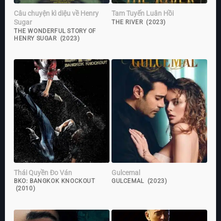
Câu chuyện kì diệu về Henry
Tam Tuyến Luân Hồi
Sugar
THE RIVER (2023)
THE WONDERFUL STORY OF
HENRY SUGAR (2023)
Thái Quyền Đo Ván
Gulcemal
BKO: BANGKOK KNOCKOUT
GULCEMAL (2023)
(2010)