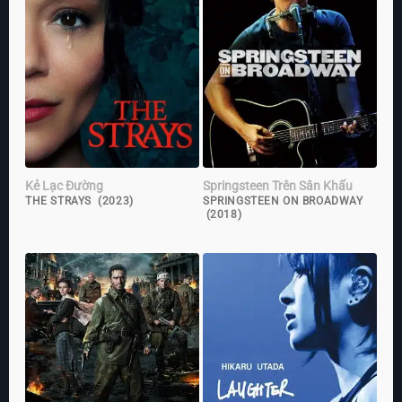
Kẻ Lạc Đường
Springsteen Trên Sân Khấu
THE STRAYS (2023)
SPRINGSTEEN ON BROADWAY
(2018)