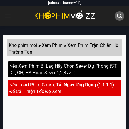
Skip
[adrotate banner="1"]
to
content
Kho phim moi
»
Xem Phim
»
Xem Phim Trận Chiến Hồ
Trường Tân
Nếu Xem Phim Bị Lag Hãy Chọn Sever Dự Phòng (ST,
DL, GH, HY Hoặc Sever 1,2,3vv...)
Nếu Load Phim Chậm,
Tải Ngay Ứng Dụng (1.1.1.1)
Để Cải Thiện Tốc Độ Xem