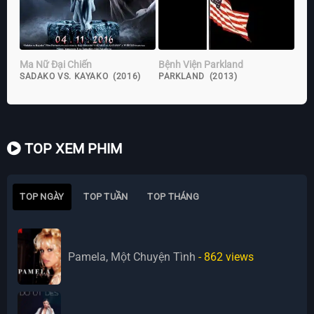
Ma Nữ Đại Chiến
Bệnh Viện Parkland
SADAKO VS. KAYAKO (2016)
PARKLAND (2013)
TOP XEM PHIM
TOP NGÀY
TOP TUẦN
TOP THÁNG
Pamela, Một Chuyện Tình
- 862
views