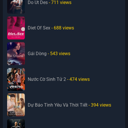
Do Ut Des
- 711
views
Diet Of Sex
- 688
views
Gái Dòng
- 543
views
Nước Cờ Sinh Tử 2
- 474
views
Dự Báo Tình Yêu Và Thời Tiết
- 394
views