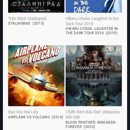
Trận Đánh Stalingrad
Hikaru Utada: Laughter in the
Dark Tour 2018
STALINGRAD (2013)
HIKARU UTADA: LAUGHTER IN
THE DARK TOUR 2018 (2019)
Bay Vào Núi Lửa
Chiến Binh Báo Đen: Wakanda
Bất Diệt
AIRPLANE VS VOLCANO (2014)
BLACK PANTHER: WAKANDA
FOREVER (2023)