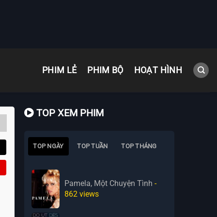
PHIM LẺ
PHIM BỘ
HOẠT HÌNH
TOP XEM PHIM
TOP NGÀY
TOP TUẦN
TOP THÁNG
Pamela, Một Chuyện Tình
-
862
views