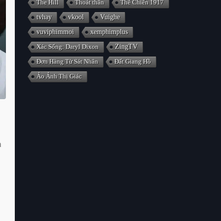
The Hill
Thoát thân
Thế Chiến 1917
tvhay
vkool
Vuighe
vuviphimmoi
xemphimplus
Xác Sống: Daryl Dixon
ZingTV
Đơn Hàng Từ Sát Nhân
Đất Giang Hồ
Ảo Ảnh Thị Giác