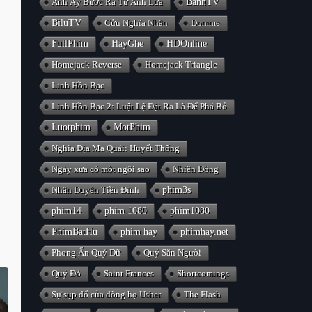
Anh Ấy Bước Ra Từ Ánh Lửa
BanhTV
BiluTV
Cửu Nghĩa Nhân
Domme
FullPhim
HayGhe
HDOnline
Homejack Reverse
Homejack Triangle
Linh Hồn Bạc
Linh Hồn Bạc 2: Luật Lệ Đặt Ra Là Để Phá Bỏ
Luotphim
MotPhim
Nghĩa Địa Ma Quái: Huyết Thống
Ngày xưa có một ngôi sao
Nhiên Đông
Nhân Duyên Tiền Đình
phim3s
phim14
phim 1080
phim1080
PhimBatHu
phim hay
phimhay.net
Phong Ấn Quỷ Dữ
Quỷ Săn Người
Quỷ Đỏ
Saint Frances
Shortcomings
Sự sụp đổ của dòng họ Usher
The Flash