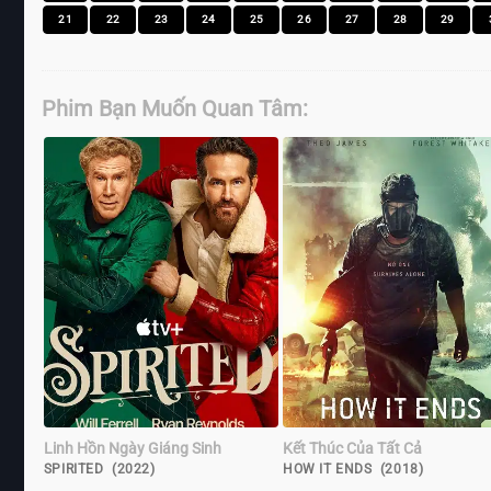
21
22
23
24
25
26
27
28
29
Phim Bạn Muốn Quan Tâm:
Linh Hồn Ngày Giáng Sinh
Kết Thúc Của Tất Cả
SPIRITED (2022)
HOW IT ENDS (2018)