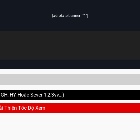
[adrotate banner="1"]
H, HY Hoặc Sever 1,2,3vv...)
ải Thiện Tốc Độ Xem