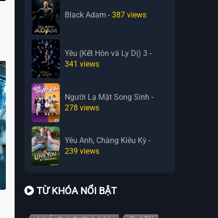
Black Adam
- 387
views
Yêu (Kết Hôn và Ly Dị) 3
-
341
views
Người Lạ Mặt Song Sinh
-
278
views
Yêu Anh, Chàng Kiêu Kỳ
-
239
views
TỪ KHÓA NỔI BẬT