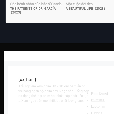
Các bệnh nhân của bác sĩ García
Một cuộc đời đẹp
THE PATIENTS OF DR. GARCÍA
A BEAUTIFUL LIFE (2023)
(2023)