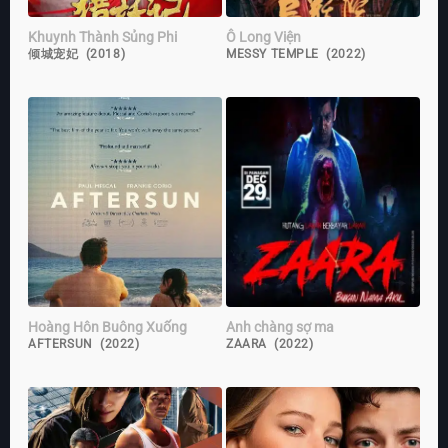
Khuynh Thành Sủng Phi
Ô Long Viện
倾城宠妃 (2018)
MESSY TEMPLE (2022)
Hoàng Hôn Buông Xuống
Anh chàng sợ ma
AFTERSUN (2022)
ZAARA (2022)