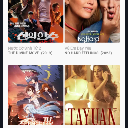
Nước Cờ Sinh Tử 2
Vú Em Dạy Yêu
THE DIVINE MOVE (2019)
NO HARD FEELINGS (2023)