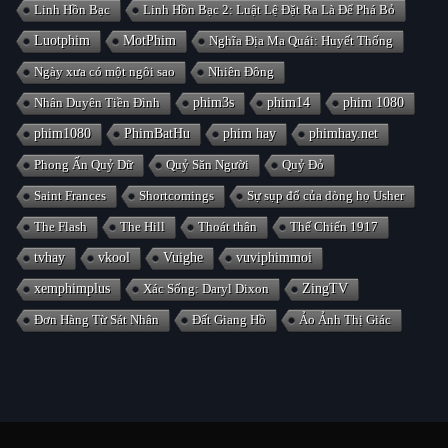
Linh Hồn Bạc
Linh Hồn Bạc 2: Luật Lệ Đặt Ra Là Để Phá Bỏ
Luotphim
MotPhim
Nghĩa Địa Ma Quái: Huyết Thống
Ngày xưa có một ngôi sao
Nhiên Đông
Nhân Duyên Tiền Đình
phim3s
phim14
phim 1080
phim1080
PhimBatHu
phim hay
phimhay.net
Phong Ấn Quỷ Dữ
Quỷ Săn Người
Quỷ Đỏ
Saint Frances
Shortcomings
Sự sụp đổ của dòng họ Usher
The Flash
The Hill
Thoát thân
Thế Chiến 1917
tvhay
vkool
Vuighe
vuviphimmoi
xemphimplus
Xác Sống: Daryl Dixon
ZingTV
Đơn Hàng Từ Sát Nhân
Đất Giang Hồ
Ảo Ảnh Thị Giác