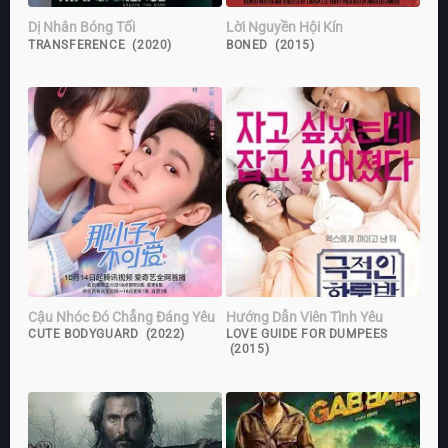
Dị Nhân Bóng Tối
Lời Nguyền Hội Kín
TRANSFERENCE (2020)
BONED (2015)
Cậu Nhóc Đó Chẳng Đáng Yêu
Hướng Dẫn Viên Tình Yêu
CUTE BODYGUARD (2022)
LOVE GUIDE FOR DUMPEES
(2015)