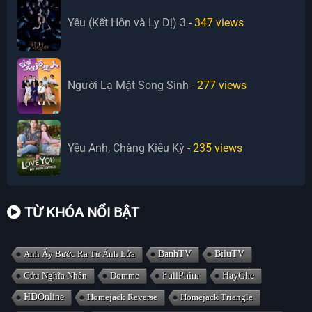
Yêu (Kết Hôn và Ly Dị) 3
- 347
views
Người Lạ Mặt Song Sinh
- 277
views
Yêu Anh, Chàng Kiêu Kỳ
- 235
views
TỪ KHÓA NỔI BẬT
Anh Ấy Bước Ra Từ Ánh Lửa
BanhTV
BiluTV
Cửu Nghĩa Nhân
Domme
FullPhim
HayGhe
HDOnline
Homejack Reverse
Homejack Triangle