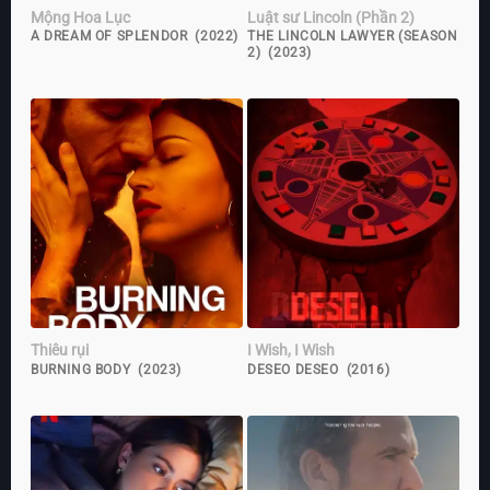
Mộng Hoa Lục
Luật sư Lincoln (Phần 2)
A DREAM OF SPLENDOR (2022)
THE LINCOLN LAWYER (SEASON
2) (2023)
Thiêu rụi
I Wish, I Wish
BURNING BODY (2023)
DESEO DESEO (2016)