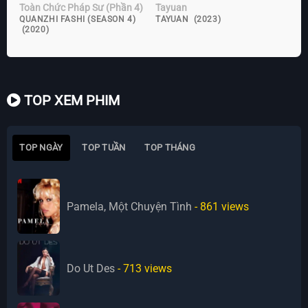
Toàn Chức Pháp Sư (Phần 4)
Tayuan
QUANZHI FASHI (SEASON 4)
TAYUAN (2023)
(2020)
TOP XEM PHIM
TOP NGÀY
TOP TUẦN
TOP THÁNG
Pamela, Một Chuyện Tình
- 861
views
Do Ut Des
- 713
views