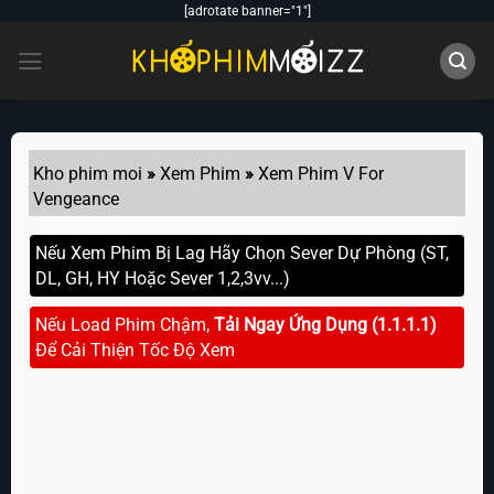
Skip
[adrotate banner="1"]
to
content
Kho phim moi
»
Xem Phim
»
Xem Phim V For
Vengeance
Nếu Xem Phim Bị Lag Hãy Chọn Sever Dự Phòng (ST,
DL, GH, HY Hoặc Sever 1,2,3vv...)
Nếu Load Phim Chậm,
Tải Ngay Ứng Dụng (1.1.1.1)
Để Cải Thiện Tốc Độ Xem