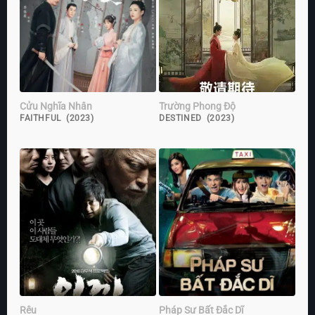
Cửu Nghĩa Nhân
Trường Phong Độ
FAITHFUL (2023)
DESTINED (2023)
Rêu
Pháp Sư Bất Đắc Dĩ