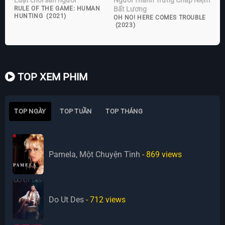
Bất Lương
RULE OF THE GAME: HUMAN
HUNTING (2021)
OH NO! HERE COMES TROUBLE
(2023)
TOP XEM PHIM
TOP NGÀY
TOP TUẦN
TOP THÁNG
Pamela, Một Chuyện Tình
- 869
views
Do Ut Des
- 712
views