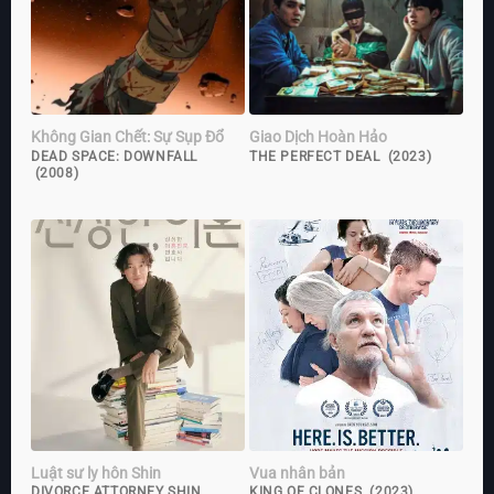
Không Gian Chết: Sự Sụp Đổ
Giao Dịch Hoàn Hảo
DEAD SPACE: DOWNFALL
THE PERFECT DEAL (2023)
(2008)
Luật sư ly hôn Shin
Vua nhân bản
DIVORCE ATTORNEY SHIN
KING OF CLONES (2023)