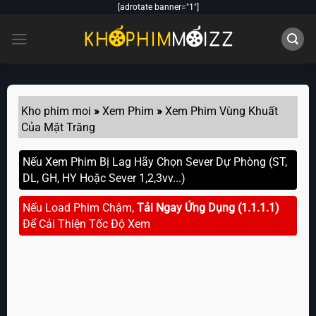
Skip
[adrotate banner="1"]
to
content
Kho phim moi
»
Xem Phim
»
Xem Phim Vùng Khuất
Của Mặt Trăng
Nếu Xem Phim Bị Lag Hãy Chọn Sever Dự Phòng (ST,
DL, GH, HY Hoặc Sever 1,2,3vv...)
Nếu Load Phim Chậm,
Tải Ngay Ứng Dụng (1.1.1.1)
Để Cải Thiện Tốc Độ Xem