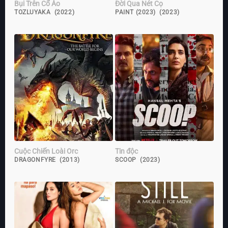
Bụi Trên Cổ Áo
Đời Qua Nét Cọ
TOZLUYAKA (2022)
PAINT (2023) (2023)
Cuộc Chiến Loài Orc
Tin độc
DRAGONFYRE (2013)
SCOOP (2023)