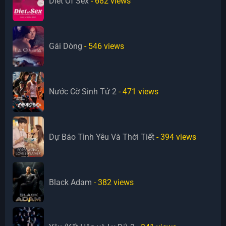
Diet Of Sex
- 682
views
Gái Dòng
- 546
views
Nước Cờ Sinh Tử 2
- 471
views
Dự Báo Tình Yêu Và Thời Tiết
- 394
views
Black Adam
- 382
views