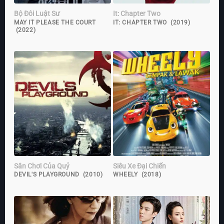
Bộ Đôi Luật Sư
It: Chapter Two
MAY IT PLEASE THE COURT
IT: CHAPTER TWO (2019)
(2022)
Sân Chơi Của Quỷ
Siêu Xe Đại Chiến
DEVIL'S PLAYGROUND (2010)
WHEELY (2018)