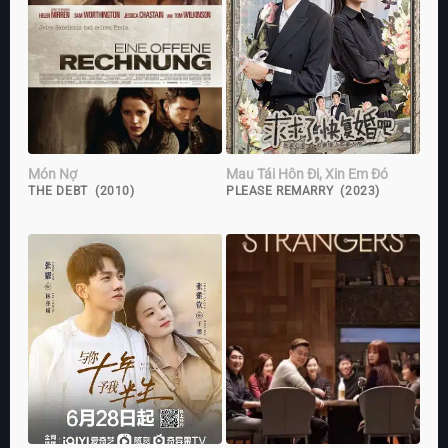
Món Nợ
Mau Tái Hôn Đi, Xin Em Đó
THE DEBT (2010)
PLEASE REMARRY (2023)