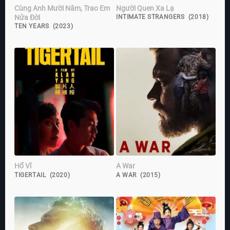
Cùng Anh Mười Năm, Trao Em
Người Quen Xa Lạ
Nửa Đời
INTIMATE STRANGERS (2018)
TEN YEARS (2023)
Hổ Vĩ
A War
TIGERTAIL (2020)
A WAR (2015)