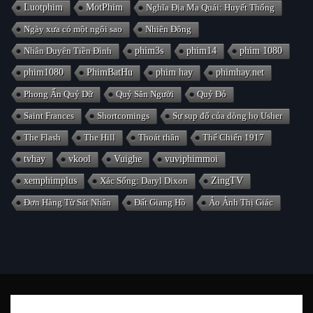
Luotphim
MotPhim
Nghĩa Địa Ma Quái: Huyết Thống
Ngày xưa có một ngôi sao
Nhiên Đông
Nhân Duyên Tiền Đình
phim3s
phim14
phim 1080
phim1080
PhimBatHu
phim hay
phimhay.net
Phong Ấn Quỷ Dữ
Quỷ Săn Người
Quỷ Đỏ
Saint Frances
Shortcomings
Sự sụp đổ của dòng họ Usher
The Flash
The Hill
Thoát thân
Thế Chiến 1917
tvhay
vkool
Vuighe
vuviphimmoi
xemphimplus
Xác Sống: Daryl Dixon
ZingTV
Đơn Hàng Từ Sát Nhân
Đất Giang Hồ
Ảo Ảnh Thị Giác