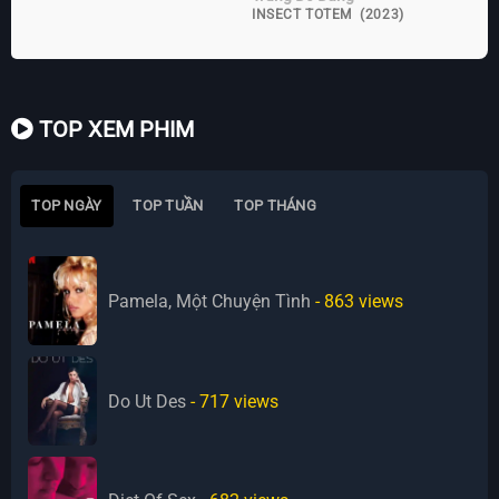
INSECT TOTEM (2023)
TOP XEM PHIM
TOP NGÀY
TOP TUẦN
TOP THÁNG
Pamela, Một Chuyện Tình
- 863
views
Do Ut Des
- 717
views