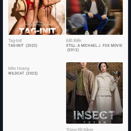
Tag-Init
Bất Biến
TAG-INIT (2023)
STILL: A MICHAEL J. FOX MOVIE
(2012)
Mèo Hoang
WILDCAT (2022)
Trùng Đồ Đằng