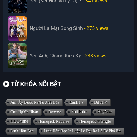
Yêu (Kết Hôn và Ly Dị) 3
- 341
views
Người Lạ Mặt Song Sinh
- 275
views
Yêu Anh, Chàng Kiêu Kỳ
- 238
views
TỪ KHÓA NỔI BẬT
Anh Ấy Bước Ra Từ Ánh Lửa
BanhTV
BiluTV
Cửu Nghĩa Nhân
Domme
FullPhim
HayGhe
HDOnline
Homejack Reverse
Homejack Triangle
Linh Hồn Bạc
Linh Hồn Bạc 2: Luật Lệ Đặt Ra Là Để Phá Bỏ