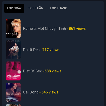
TOP NGÀY
TOP TUẦN
TOP THÁNG
Pamela, Một Chuyện Tình
- 861
views
Do Ut Des
- 717
views
Diet Of Sex
- 688
views
Gái Dòng
- 546
views