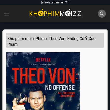
Skip
[adrotate banner="1"]
to
content
Kho phim moi
»
Phim
»
Theo Von- Không Có Ý Xúc
Phạm