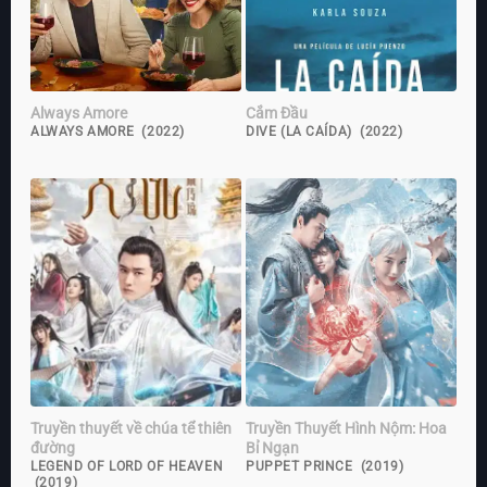
Always Amore
Cắm Đầu
ALWAYS AMORE (2022)
DIVE (LA CAÍDA) (2022)
Truyền thuyết về chúa tể thiên
Truyền Thuyết Hình Nộm: Hoa
đường
Bỉ Ngạn
LEGEND OF LORD OF HEAVEN
PUPPET PRINCE (2019)
(2019)