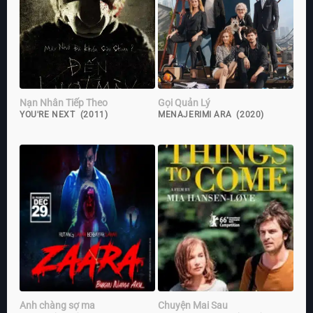
Nạn Nhân Tiếp Theo
Gọi Quản Lý
YOU'RE NEXT (2011)
MENAJERIMI ARA (2020)
Anh chàng sợ ma
Chuyện Mai Sau