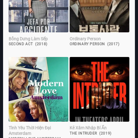
Bỗng Dưng Làm Sếp
Ordinary Person
SECOND ACT (2018)
ORDINARY PERSON (2017)
Tình Yêu Thời Hiện Đại
Kẻ Xâm Nhập Bí Ẩn
Amsterdam
THE INTRUDER (2019)