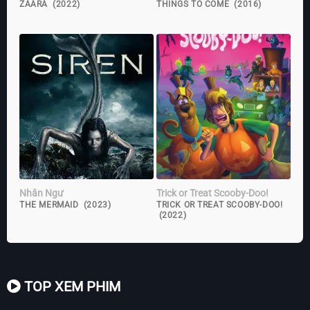
ZAARA (2022)
THINGS TO COME (2016)
Nhân Ngư
Trick or Treat Scooby-Doo!
THE MERMAID (2023)
TRICK OR TREAT SCOOBY-DOO!
(2022)
TOP XEM PHIM