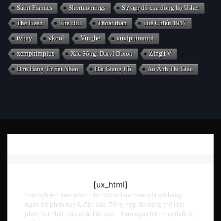
Saint Frances
Shortcomings
Sự sụp đổ của dòng họ Usher
The Flash
The Hill
Thoát thân
Thế Chiến 1917
tvhay
vkool
Vuighe
vuviphimmoi
xemphimplus
Xác Sống: Daryl Dixon
ZingTV
Đơn Hàng Từ Sát Nhân
Đất Giang Hồ
Ảo Ảnh Thị Giác