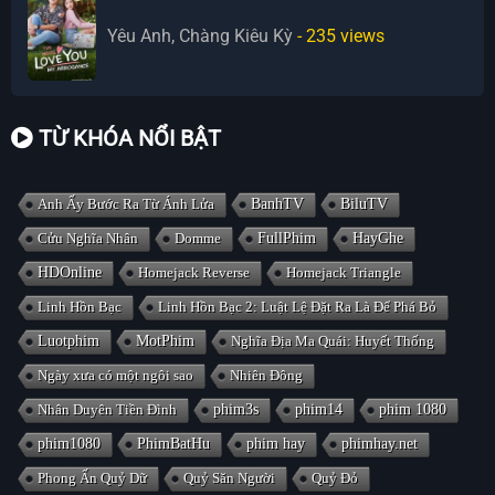
Yêu Anh, Chàng Kiêu Kỳ
- 235
views
TỪ KHÓA NỔI BẬT
Anh Ấy Bước Ra Từ Ánh Lửa
BanhTV
BiluTV
Cửu Nghĩa Nhân
Domme
FullPhim
HayGhe
HDOnline
Homejack Reverse
Homejack Triangle
Linh Hồn Bạc
Linh Hồn Bạc 2: Luật Lệ Đặt Ra Là Để Phá Bỏ
Luotphim
MotPhim
Nghĩa Địa Ma Quái: Huyết Thống
Ngày xưa có một ngôi sao
Nhiên Đông
Nhân Duyên Tiền Đình
phim3s
phim14
phim 1080
phim1080
PhimBatHu
phim hay
phimhay.net
Phong Ấn Quỷ Dữ
Quỷ Săn Người
Quỷ Đỏ