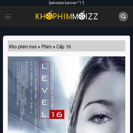
Skip
[adrotate banner="1"]
to
content
Kho phim moi
»
Phim
»
Cấp 16