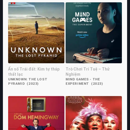
Ẩn số Trái đất: Kim tự tháp
Trò Chơi Trí Tuệ – Thử
thất lạc
Nghiệm
UNKNOWN: THE LOST
MIND GAMES - THE
PYRAMID (2023)
EXPERIMENT (2023)