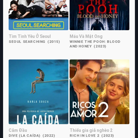
Tìm Tình Yêu Ở Seoul
Máu Và Mật Ong
SEOUL SEARCHING (2015)
WINNIE THE POOH: BLOOD
AND HONEY (2023)
Cắm Đầu
Thiếu gia giả nghèo 2
DIVE (LA CAÍDA) (2022)
RICH IN LOVE 2 (2023)