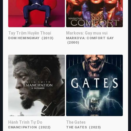
Tay Trộm Huyền Thoại
Markova: Gay mua vui
DOM HEMINGWAY (2013)
MARKOVA: COMFORT GAY
(2000)
Hành Trình Tự Do
The Gates
EMANCIPATION (2022)
THE GATES (2023)