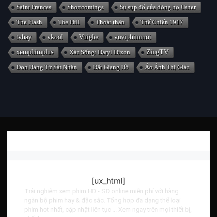
Saint Frances
Shortcomings
Sự sụp đổ của dòng họ Usher
The Flash
The Hill
Thoát thân
Thế Chiến 1917
tvhay
vkool
Vuighe
vuviphimmoi
xemphimplus
Xác Sống: Daryl Dixon
ZingTV
Đơn Hàng Từ Sát Nhân
Đất Giang Hồ
Ảo Ảnh Thị Giác