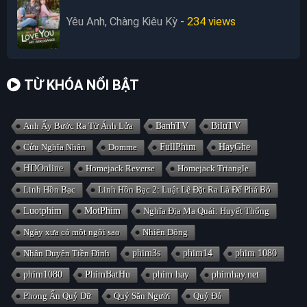
Yêu Anh, Chàng Kiêu Kỳ
- 234
views
TỪ KHÓA NỔI BẬT
Anh Ấy Bước Ra Từ Ánh Lửa
BanhTV
BiluTV
Cửu Nghĩa Nhân
Domme
FullPhim
HayGhe
HDOnline
Homejack Reverse
Homejack Triangle
Linh Hồn Bạc
Linh Hồn Bạc 2: Luật Lệ Đặt Ra Là Để Phá Bỏ
Luotphim
MotPhim
Nghĩa Địa Ma Quái: Huyết Thống
Ngày xưa có một ngôi sao
Nhiên Đông
Nhân Duyên Tiền Đình
phim3s
phim14
phim 1080
phim1080
PhimBatHu
phim hay
phimhay.net
Phong Ấn Quỷ Dữ
Quỷ Săn Người
Quỷ Đỏ