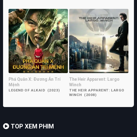
Phá Quân X: Đương Án Trí
The Heir Apparent: Largo
Mệnh
Winch
LEGEND OF ALKAID (2023)
THE HEIR APPARENT: LARGO
WINCH (2008)
TOP XEM PHIM