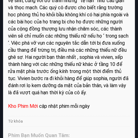
vệ sinh, cùng với đó tránh những ‘ tệ nạn ‘ như cáu giận
và thọc mạch. Các quý cô được cho biết rằng trường
học phòng thủ họ khỏi bầu không khí có hại phía ngoài và
các bài học của họ trang bị cho họ được những người
của cộng đồng thượng lưu nhận chăm sóc, các thành
viên sẽ chỉ muốn các những thiếu nữ nếu họ ‘ trong sạch
‘. Việc phá vỡ vụn các nguyên tắc dẫn tới bị đưa xuống
cầu thang để trừng trị, điều mà các những thiếu nữ đều
ghê sợ. Hai người bạn thân nhất , sophia và vivien, xếp
thành hàng với các những thiếu nữ khác ở tầng 10 để
rửa mặt phía trước ống kính trong một thời điểm thủ
tục. Vivien bước ra đi khỏi hàng để giúp sophia, người đã
đánh rơi lọ kem dưỡng da mặt của bản thân, và làm vậy
là đã vượt quá hạn thời kỳ của cô ấy.
Kho Phim Mới
cập nhật phim mỗi ngày
Từ khóa
Phim Bạn Muốn Quan Tâm: