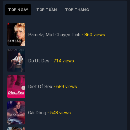
TOP NGÀY
TOP TUẦN
TOP THÁNG
Pamela, Một Chuyện Tình
- 860
views
Do Ut Des
- 714
views
Diet Of Sex
- 689
views
Gái Dòng
- 548
views