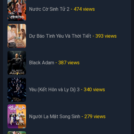
Nước Cờ Sinh Tử 2
- 474
views
Dự Báo Tình Yêu Và Thời Tiết
- 393
views
Black Adam
- 387
views
Yêu (Kết Hôn và Ly Dị) 3
- 340
views
Người Lạ Mặt Song Sinh
- 279
views