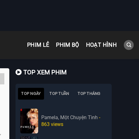
PHIM LẺ
PHIM BỘ
HOẠT HÌNH
TOP XEM PHIM
TOP NGÀY
TOP TUẦN
TOP THÁNG
Pamela, Một Chuyện Tình
-
863
views
,