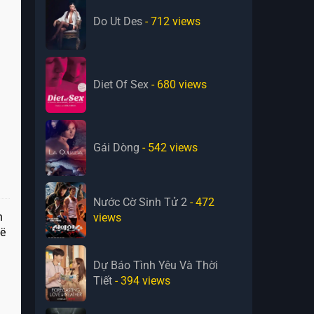
Do Ut Des
- 712
views
Diet Of Sex
- 680
views
Gái Dòng
- 542
views
Nước Cờ Sinh Tử 2
- 472
n
views
oë
Dự Báo Tình Yêu Và Thời
Tiết
- 394
views