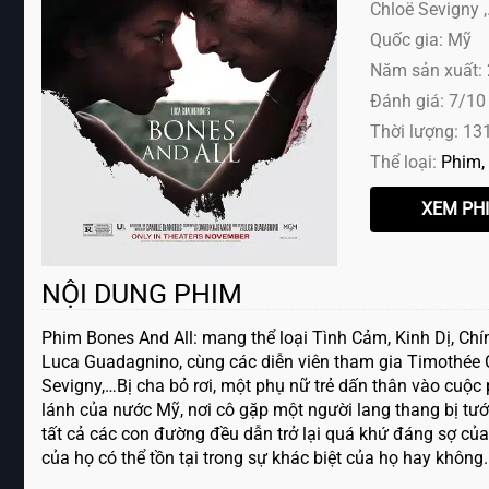
Chloë Sevigny ,.
Quốc gia: Mỹ
Năm sản xuất:
Đánh giá: 7/10
Thời lượng: 13
Thể loại:
Phim
NỘI DUNG PHIM
Phim Bones And All: mang thể loại Tình Cảm, Kinh Dị, Chí
Luca Guadagnino, cùng các diễn viên tham gia Timothée C
Sevigny,…Bị cha bỏ rơi, một phụ nữ trẻ dấn thân vào cuộ
lánh của nước Mỹ, nơi cô gặp một người lang thang bị tư
tất cả các con đường đều dẫn trở lại quá khứ đáng sợ của 
của họ có thể tồn tại trong sự khác biệt của họ hay không.