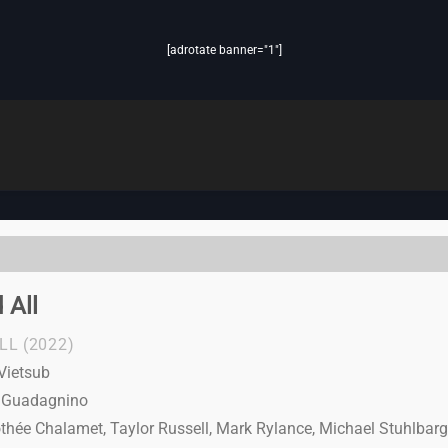
[adrotate banner="1"]
 All
LL
(2022)
Vietsub
a Guadagnino
hée Chalamet, Taylor Russell, Mark Rylance, Michael Stuhlbarg