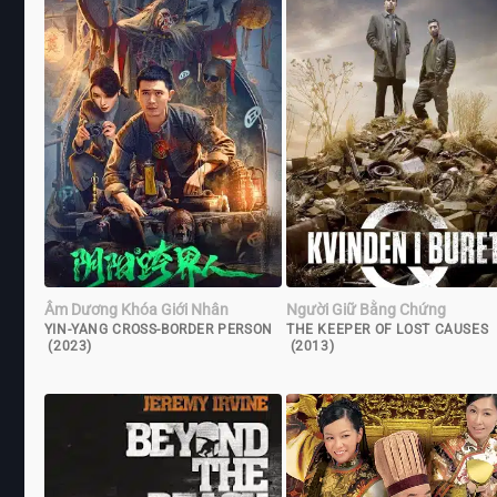
Âm Dương Khóa Giới Nhân
Người Giữ Bằng Chứng
YIN-YANG CROSS-BORDER PERSON
THE KEEPER OF LOST CAUSES
(2023)
(2013)