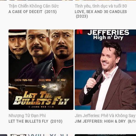
Trận Chiến Không Cân Sức
Tình yêu, tình dục và tuổi 30
A CASE OF DECEIT (2015)
LOVE, SEX AND 30 CANDLES
(2023)
Nhượng Tử Đạn Phi
Jim Jefferies: Phê Và Không Say
)
LET THE BULLETS FLY (2010)
JIM JEFFERIES: HIGH & DRY (8/1