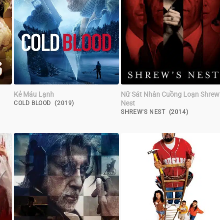
Kẻ Máu Lạnh
Nữ Sát Nhân Cuồng Loạn Shrew
Nest
COLD BLOOD (2019)
SHREW'S NEST (2014)