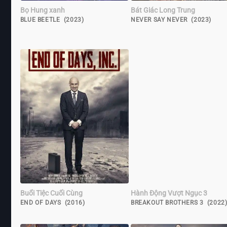
Bọ Hung xanh
Bát Giác Long Trung
BLUE BEETLE (2023)
NEVER SAY NEVER (2023)
Buổi Tiệc Cuối Cùng
Hành Động Vượt Ngục 3
END OF DAYS (2016)
BREAKOUT BROTHERS 3 (2022