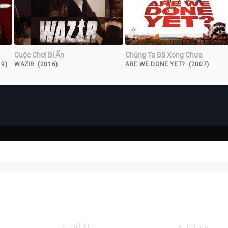
Cuộc Chơi Bí Ẩn
Chúng Ta Đã Xong Chưa
19)
WAZIR (2016)
ARE WE DONE YET? (2007)