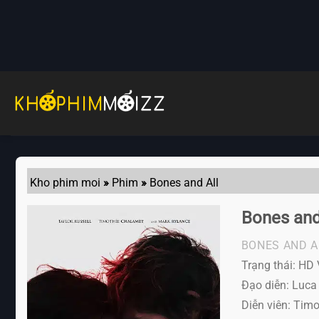
Skip
to
content
Kho phim moi
»
Phim
»
Bones and All
Bones and
BONES AND A
Trạng thái: HD 
Đạo diễn: Luc
Diễn viên:
Timot