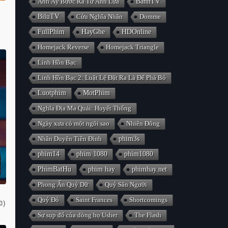
Anh Ấy Bước Ra Từ Ánh Lửa
BanhTV
BiluTV
Cửu Nghĩa Nhân
Domme
FullPhim
HayGhe
HDOnline
Homejack Reverse
Homejack Triangle
Linh Hồn Bạc
Linh Hồn Bạc 2: Luật Lệ Đặt Ra Là Để Phá Bỏ
Luotphim
MotPhim
Nghĩa Địa Ma Quái: Huyết Thống
Ngày xưa có một ngôi sao
Nhiên Đông
Nhân Duyên Tiền Đình
phim3s
phim14
phim 1080
phim1080
PhimBatHu
phim hay
phimhay.net
Phong Ấn Quỷ Dữ
Quỷ Săn Người
Quỷ Đỏ
Saint Frances
Shortcomings
0)
Sự sụp đổ của dòng họ Usher
The Flash