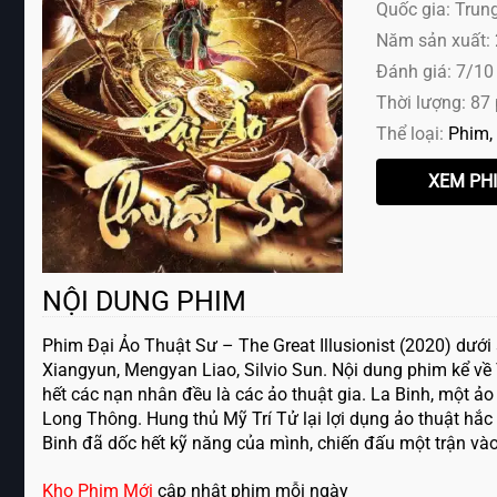
Quốc gia: Trun
Năm sản xuất:
Đánh giá: 7/10
Thời lượng: 87
Thể loại:
Phim
NỘI DUNG PHIM
Phim Đại Ảo Thuật Sư – The Great Illusionist (2020) dưới
Xiangyun, Mengyan Liao, Silvio Sun. Nội dung phim kể về 
hết các nạn nhân đều là các ảo thuật gia. La Binh, một ảo
Long Thông. Hung thủ Mỹ Trí Tử lại lợi dụng ảo thuật hắc
Binh đã dốc hết kỹ năng của mình, chiến đấu một trận vào
Kho Phim Mới
cập nhật phim mỗi ngày