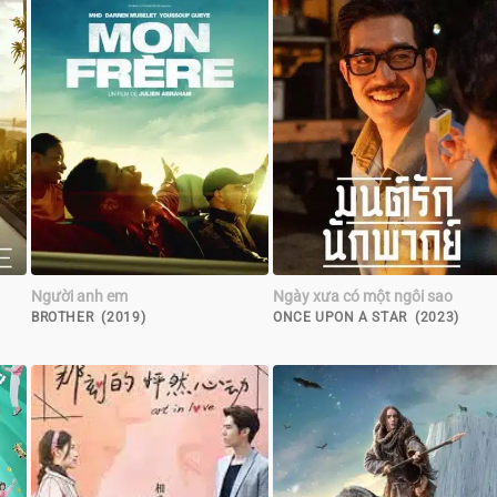
Người anh em
Ngày xưa có một ngôi sao
BROTHER (2019)
ONCE UPON A STAR (2023)