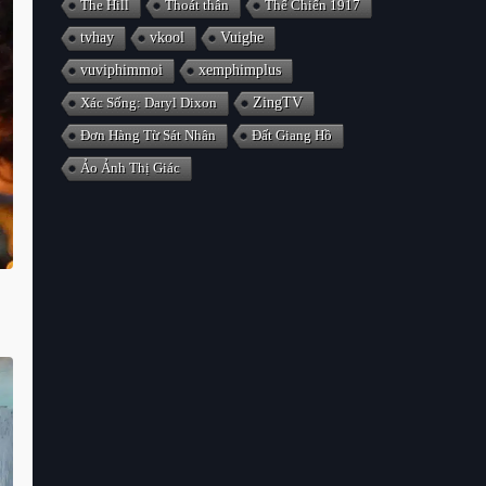
The Hill
Thoát thân
Thế Chiến 1917
tvhay
vkool
Vuighe
vuviphimmoi
xemphimplus
Xác Sống: Daryl Dixon
ZingTV
Đơn Hàng Từ Sát Nhân
Đất Giang Hồ
Ảo Ảnh Thị Giác