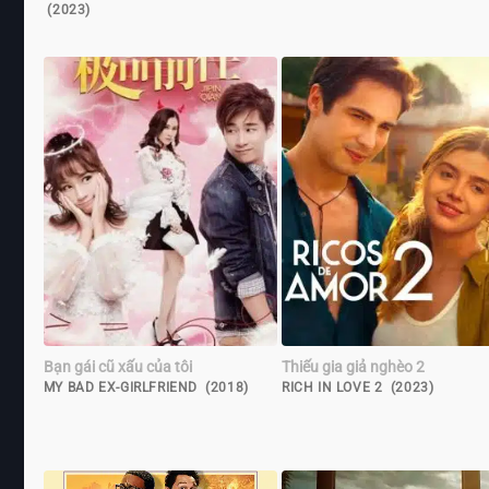
(2023)
Bạn gái cũ xấu của tôi
Thiếu gia giả nghèo 2
MY BAD EX-GIRLFRIEND (2018)
RICH IN LOVE 2 (2023)