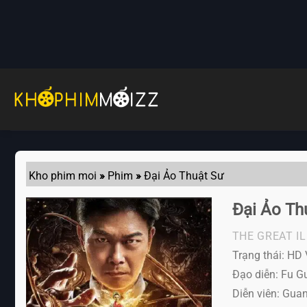
Skip
to
content
Kho phim moi
»
Phim
»
Đại Ảo Thuật Sư
Đại Ảo Th
THE GREAT I
Trạng thái: HD 
Đạo diễn: Fu G
Diễn viên:
Guan 