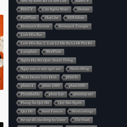
Anh Ấy Bước Ra Từ Ánh Lửa
BanhTV
BiluTV
Cửu Nghĩa Nhân
Domme
FullPhim
HayGhe
HDOnline
Homejack Reverse
Homejack Triangle
Linh Hồn Bạc
Linh Hồn Bạc 2: Luật Lệ Đặt Ra Là Để Phá Bỏ
Luotphim
MotPhim
Nghĩa Địa Ma Quái: Huyết Thống
Ngày xưa có một ngôi sao
Nhiên Đông
Nhân Duyên Tiền Đình
phim3s
phim14
phim 1080
phim1080
PhimBatHu
phim hay
phimhay.net
Phong Ấn Quỷ Dữ
Quỷ Săn Người
Quỷ Đỏ
Saint Frances
Shortcomings
Sự sụp đổ của dòng họ Usher
The Flash