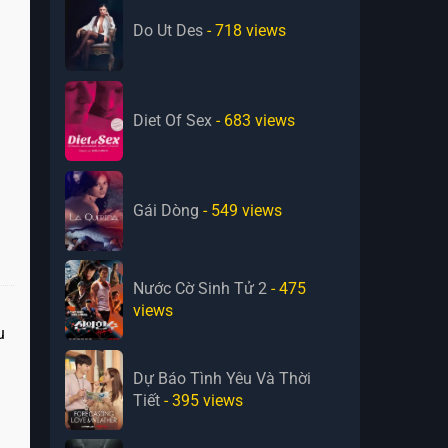
Do Ut Des
- 718
views
Diet Of Sex
- 683
views
Gái Dòng
- 549
views
Nước Cờ Sinh Tử 2
- 475
views
u
Dự Báo Tình Yêu Và Thời
Tiết
- 395
views