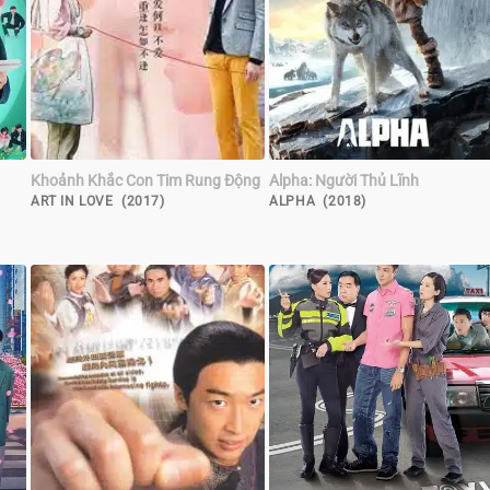
Khoảnh Khắc Con Tim Rung Động
Alpha: Người Thủ Lĩnh
ART IN LOVE (2017)
ALPHA (2018)