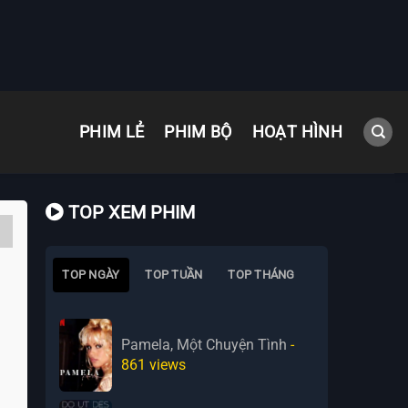
PHIM LẺ
PHIM BỘ
HOẠT HÌNH
TOP XEM PHIM
TOP NGÀY
TOP TUẦN
TOP THÁNG
Pamela, Một Chuyện Tình
-
861
views