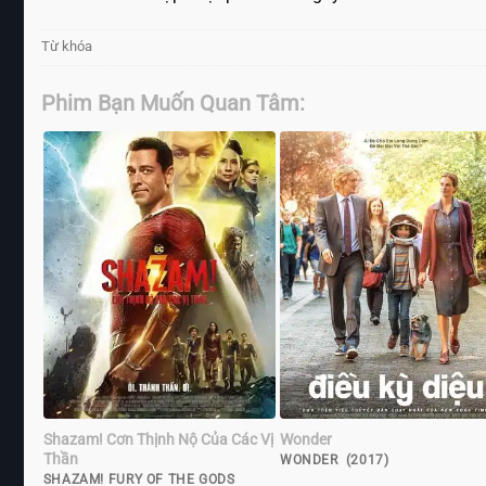
Từ khóa
Phim Bạn Muốn Quan Tâm:
Shazam! Cơn Thịnh Nộ Của Các Vị
Wonder
Thần
WONDER (2017)
SHAZAM! FURY OF THE GODS