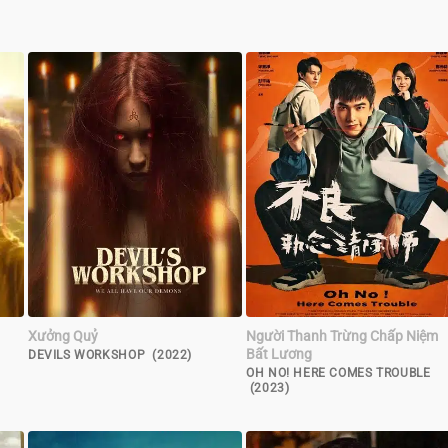
Xưởng Quỷ
Người Thanh Trừng Chấp Niệm
Bất Lương
DEVILS WORKSHOP (2022)
OH NO! HERE COMES TROUBLE
(2023)