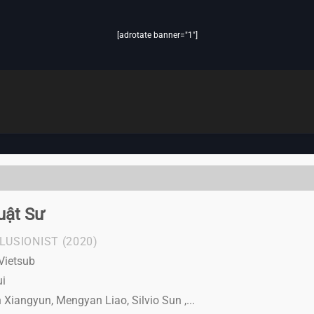
[adrotate banner="1"]
uật Sư
LLUSIONIST
(2020)
Vietsub
ui
Xiangyun, Mengyan Liao, Silvio Sun ,...