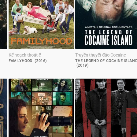
Kế hoạch thoát ế
Truyền thuyết đảo Cocaine
FAMILYHOOD (2016)
THE LEGEND OF COCAINE ISLAN
(2019)