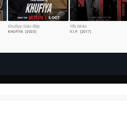
Khufiya: Gián điệp
Yếu Nhân
KHUFIYA (2023)
V.I.P. (2017)