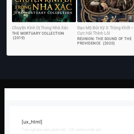
Chuyện Kinh Dị Trong Nhà Xác
Đạo Mộ Bút Ký 3: Trùng Khởi –
Cực Hải Thính Lôi
THE MORTUARY COLLECTION
(2019)
REUNION: THE SOUND OF THE
PROVIDENCE (2020)