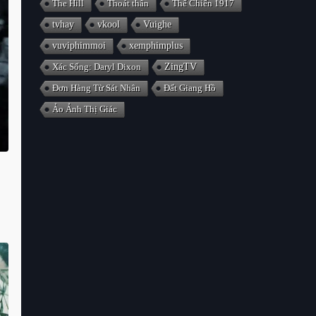
The Hill
Thoát thân
Thế Chiến 1917
tvhay
vkool
Vuighe
vuviphimmoi
xemphimplus
Xác Sống: Daryl Dixon
ZingTV
Đơn Hàng Từ Sát Nhân
Đất Giang Hồ
Ảo Ảnh Thị Giác