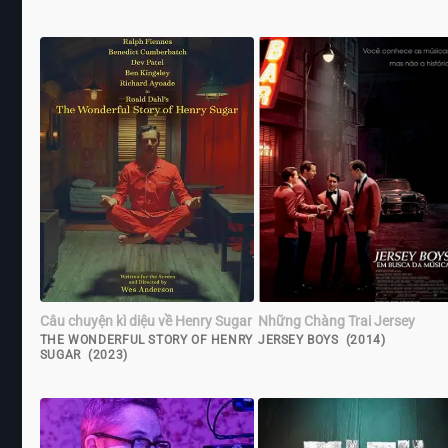
Câu chuyện kì diệu về Henry Sugar
Những Chàng Trai Jersey
THE WONDERFUL STORY OF HENRY
JERSEY BOYS (2014)
SUGAR (2023)