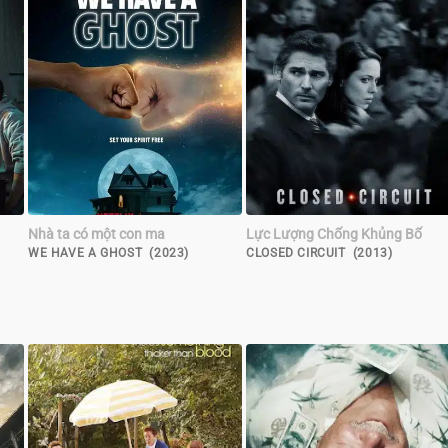
Nhà ta có một con ma
Lực Lượng Chống Khủng Bố
WE HAVE A GHOST (2023)
CLOSED CIRCUIT (2013)