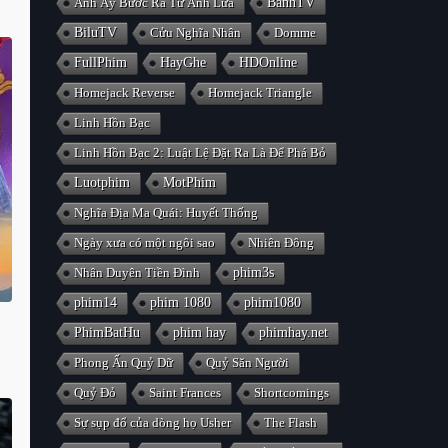
Anh Ấy Bước Ra Từ Ánh Lửa
BanhTV
BiluTV
Cửu Nghĩa Nhân
Domme
FullPhim
HayGhe
HDOnline
Homejack Reverse
Homejack Triangle
Linh Hồn Bạc
Linh Hồn Bạc 2: Luật Lệ Đặt Ra Là Để Phá Bỏ
Luotphim
MotPhim
Nghĩa Địa Ma Quái: Huyết Thống
Ngày xưa có một ngôi sao
Nhiên Đông
Nhân Duyên Tiền Đình
phim3s
phim14
phim 1080
phim1080
PhimBatHu
phim hay
phimhay.net
Phong Ấn Quỷ Dữ
Quỷ Săn Người
Quỷ Đỏ
Saint Frances
Shortcomings
Sự sụp đổ của dòng họ Usher
The Flash