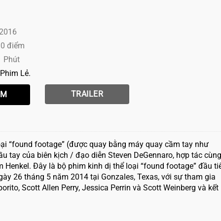
 2016
10 điểm
1 Phút
Phim Lẻ
TRAILER
oại “found footage” (được quay bằng máy quay cầm tay như
ầu tay của biên kịch / đạo diễn Steven DeGennaro, hợp tác cùn
enkel. Đây là bộ phim kinh dị thể loại “found footage” đầu ti
ày 26 tháng 5 năm 2014 tại Gonzales, Texas, với sự tham gia
rito, Scott Allen Perry, Jessica Perrin và Scott Weinberg và kết