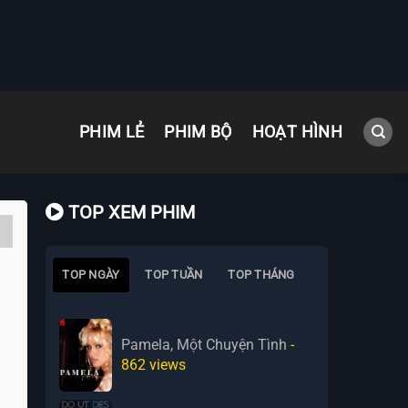
PHIM LẺ
PHIM BỘ
HOẠT HÌNH
TOP XEM PHIM
TOP NGÀY
TOP TUẦN
TOP THÁNG
Pamela, Một Chuyện Tình
-
862
views