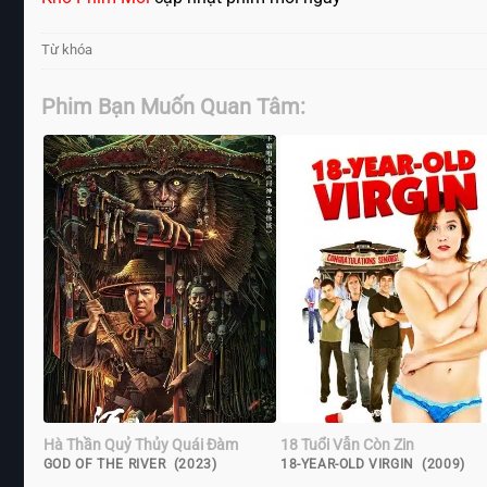
Từ khóa
Phim Bạn Muốn Quan Tâm:
Hà Thần Quỷ Thủy Quái Đàm
18 Tuổi Vẫn Còn Zin
GOD OF THE RIVER (2023)
18-YEAR-OLD VIRGIN (2009)