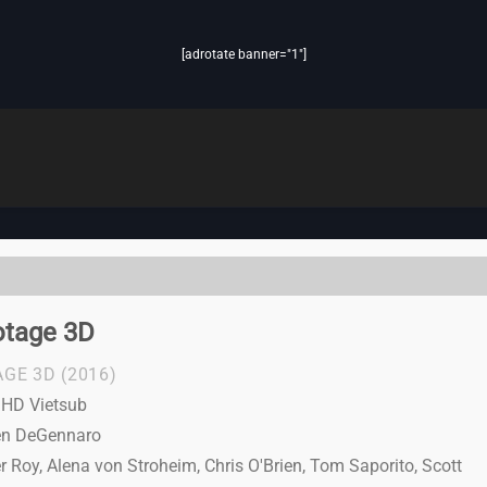
[adrotate banner="1"]
otage 3D
AGE 3D
(2016)
l HD Vietsub
en DeGennaro
r Roy, Alena von Stroheim, Chris O'Brien, Tom Saporito, Scott