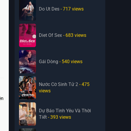
Do Ut Des
- 717
views
Diet Of Sex
- 683
views
Gái Dòng
- 540
views
Nước Cờ Sinh Tử 2
- 475
views
g
ên
Dự Báo Tình Yêu Và Thời
Tiết
- 393
views