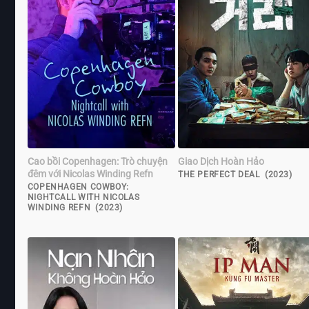
Cao bồi Copenhagen: Trò chuyện
Giao Dịch Hoàn Hảo
đêm với Nicolas Winding Refn
THE PERFECT DEAL (2023)
COPENHAGEN COWBOY:
NIGHTCALL WITH NICOLAS
WINDING REFN (2023)