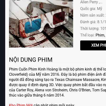
Allen Perry ,...
Quốc gia: Mỹ
Năm sản xuất:
Đánh giá: 8.1/
Thời lượng: 10
Thể loại:
Phim
NỘI DUNG PHIM
Phim Cuốn Phim Kinh Hoàng là một bộ phim kinh dị thể l
Cloverfield) của Mỹ năm 2016. Đây là bộ phim điện ảnh đ
người đã đồng sáng tạo ra Texas Chainsaw Massacre, Kim H
được quay ở định dạng 3D. Việc quay phim bắt đầu vào ng
của Carter Roy, Alena von Stroheim, Chris O’Brien, Tom Sapo
thúc vào giữa tháng 6 năm 2014.
Kho Phim Mới
cập nhật phim mỗi ngày