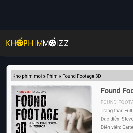
Skip
to
content
Kho phim moi
»
Phim
»
Found Footage 3D
Found Fo
FOUND FOOT
Trạng thái: Ful
Đạo diễn: Stev
Diễn viên:
Carte