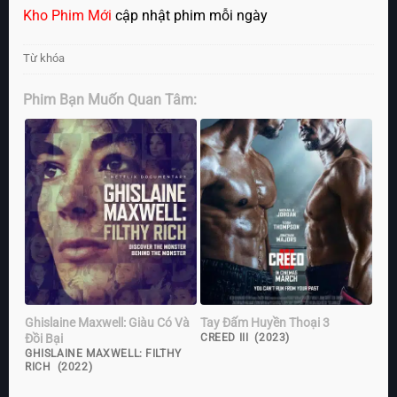
Kho Phim Mới
cập nhật phim mỗi ngày
Từ khóa
Phim Bạn Muốn Quan Tâm:
Ghislaine Maxwell: Giàu Có Và
Tay Đấm Huyền Thoại 3
Đồi Bại
CREED III (2023)
GHISLAINE MAXWELL: FILTHY
RICH (2022)