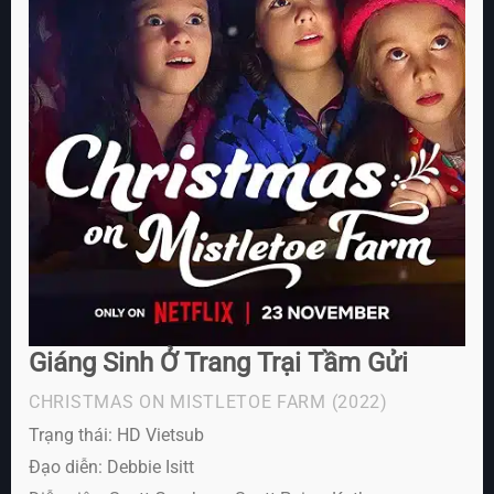
Giáng Sinh Ở Trang Trại Tầm Gửi
CHRISTMAS ON MISTLETOE FARM
(2022)
Trạng thái: HD Vietsub
Đạo diễn: Debbie Isitt