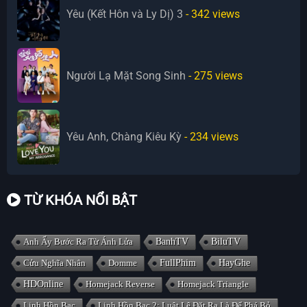
Yêu (Kết Hôn và Ly Dị) 3
- 342
views
Người Lạ Mặt Song Sinh
- 275
views
Yêu Anh, Chàng Kiêu Kỳ
- 234
views
TỪ KHÓA NỔI BẬT
Anh Ấy Bước Ra Từ Ánh Lửa
BanhTV
BiluTV
Cửu Nghĩa Nhân
Domme
FullPhim
HayGhe
HDOnline
Homejack Reverse
Homejack Triangle
Linh Hồn Bạc
Linh Hồn Bạc 2: Luật Lệ Đặt Ra Là Để Phá Bỏ