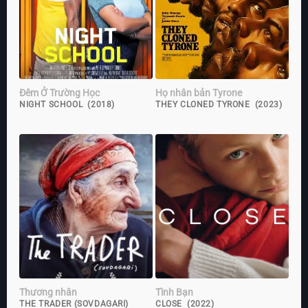
Đêm Ở Trường Học
Họ nhân bản Tyrone
NIGHT SCHOOL (2018)
THEY CLONED TYRONE (2023)
Thương nhân
Tình Bạn
THE TRADER (SOVDAGARI)
CLOSE (2022)