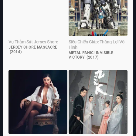
Vụ Thảm Sát Jersey Shore
Siêu Chiến Giáp: Thắng Lợi Vô
Hình
JERSEY SHORE MASSACRE
(2014)
METAL PANIC! INVISIBLE
VICTORY (2017)