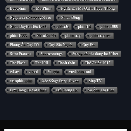
Luotphim
MotPhim
Nghĩa Địa Ma Quái: Huyết Thống
Ngày xưa có một ngôi sao
Nhiên Đông
Nhân Duyên Tiền Đình
phim3s
phim14
phim 1080
phim1080
PhimBatHu
phim hay
phimhay.net
Phong Ấn Quỷ Dữ
Quỷ Săn Người
Quỷ Đỏ
Saint Frances
Shortcomings
Sự sụp đổ của dòng họ Usher
The Flash
The Hill
Thoát thân
Thế Chiến 1917
tvhay
vkool
Vuighe
vuviphimmoi
xemphimplus
Xác Sống: Daryl Dixon
ZingTV
Đơn Hàng Từ Sát Nhân
Đất Giang Hồ
Ảo Ảnh Thị Giác