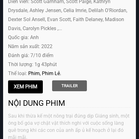
Diễn viên:
Scott Garnham, Scott Paige, Kathryn
Drysdale, Ashley Jensen, Celia Imrie, Delilah O'Riordan,
Dexter Sol Ansell, Evan Scott, Faith Delaney, Madison
Davis, Carolyn Pickles ,...
Quốc gia: Anh
Năm sản xuất: 2022
Đánh giá: 7/10 điểm
Thời lượng: 1g 43phút
Thể loại:
Phim
Phim Lẻ
TRAILER
NỘI DUNG PHIM
Sau khi thừa kế một nông trại đúng dịp Giáng sinh, một
ông bố góa vợ chật vật thích nghi với cuộc sống làng
quê trong khi các con của anh ấp ủ kế hoạch ở lại đó
mãi mãi.