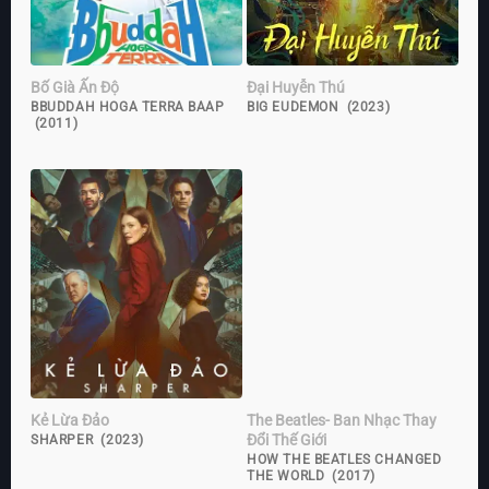
Bố Già Ấn Độ
Đại Huyễn Thú
BBUDDAH HOGA TERRA BAAP
BIG EUDEMON (2023)
(2011)
Kẻ Lừa Đảo
The Beatles- Ban Nhạc Thay
Đổi Thế Giới
SHARPER (2023)
HOW THE BEATLES CHANGED
THE WORLD (2017)