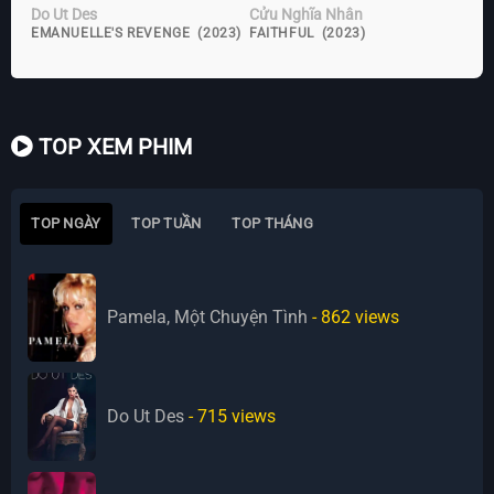
Do Ut Des
Cửu Nghĩa Nhân
EMANUELLE'S REVENGE (2023)
FAITHFUL (2023)
TOP XEM PHIM
TOP NGÀY
TOP TUẦN
TOP THÁNG
Pamela, Một Chuyện Tình
- 862
views
Do Ut Des
- 715
views