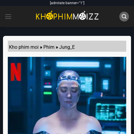
Skip
[adrotate banner="1"]
to
content
Kho phim moi
»
Phim
»
Jung_E