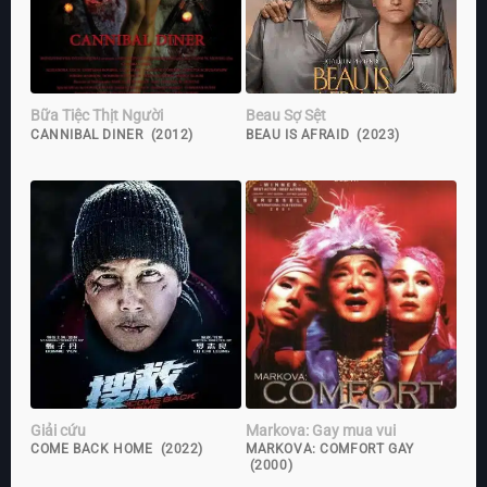
Bữa Tiệc Thịt Người
Beau Sợ Sệt
CANNIBAL DINER (2012)
BEAU IS AFRAID (2023)
Giải cứu
Markova: Gay mua vui
COME BACK HOME (2022)
MARKOVA: COMFORT GAY
(2000)