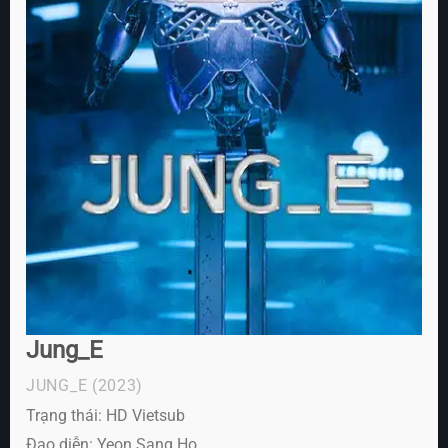
Jung_E
JUNG_E
(2023)
Trạng thái: HD Vietsub
Đạo diễn: Yeon Sang Ho