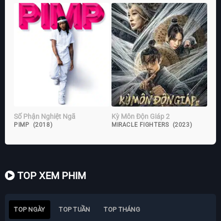
Số Phận Nghiệt Ngã
Kỳ Môn Độn Giáp 2
PIMP (2018)
MIRACLE FIGHTERS (2023)
TOP XEM PHIM
TOP NGÀY
TOP TUẦN
TOP THÁNG