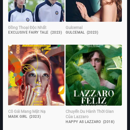
Đồng Thoại Độc Nhất
Gulcemal
EXCLUSIVE FAIRY TALE (2023)
GULCEMAL (2023)
Cô Gái Mang Mặt Nạ
Chuyến Du Hành Thời Gian
Của Lazzaro
MASK GIRL (2023)
HAPPY AS LAZZARO (2018)