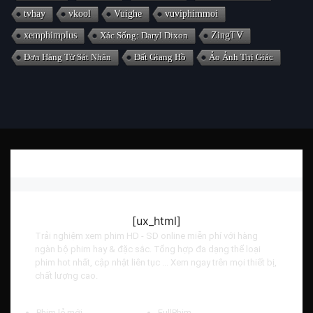
tvhay
vkool
Vuighe
vuviphimmoi
xemphimplus
Xác Sống: Daryl Dixon
ZingTV
Đơn Hàng Từ Sát Nhân
Đất Giang Hồ
Ảo Ảnh Thị Giác