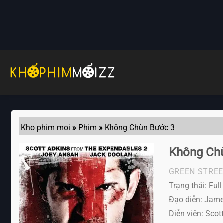
Skip
to
content
Kho phim moi
»
Phim
»
Không Chùn Bước 3
Không Ch
GREEN STREE
Trạng thái: Ful
Đạo diễn: Jam
Diễn viên:
Scott