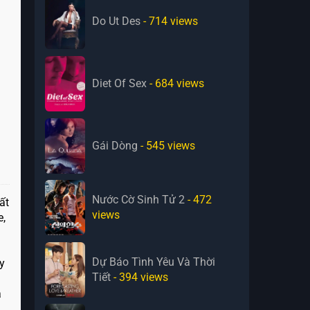
Do Ut Des
- 714
views
Diet Of Sex
- 684
views
Gái Dòng
- 545
views
Nước Cờ Sinh Tử 2
- 472
ất
views
e,
Dự Báo Tình Yêu Và Thời
y
Tiết
- 394
views
a