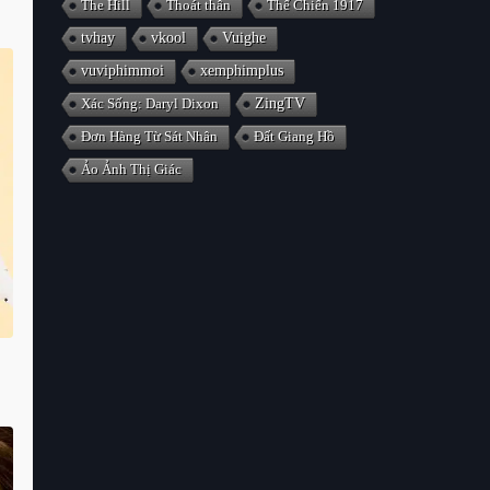
The Hill
Thoát thân
Thế Chiến 1917
tvhay
vkool
Vuighe
vuviphimmoi
xemphimplus
Xác Sống: Daryl Dixon
ZingTV
Đơn Hàng Từ Sát Nhân
Đất Giang Hồ
Ảo Ảnh Thị Giác