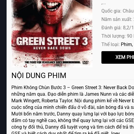
,...
Quốc gia: Châu
Năm sản xuất:
Đánh giá: 8,2/
Thời lượng: 90
Thể loại:
Phim
NỘI DUNG PHIM
Phim Không Chùn Bước 3 – Green Street 3: Never Back Do
những năm qua. Đạo diễn phim là James Nunn và các diễn 
Mark Wingett, Roberta Taylor. Nội dung phim kể về Never
cuộc sống của mình chiến đấu ở võ đài, sân bóng đá và s
Mười bốn năm trước, Danny quay lưng lại với bạo lực bóng
đấm có tay nghề cao, không thể quay lưng lại với các GSE.
công ty đối thủ, Danny đã tuyệt vọng và tìm cách để trả t
GSE và biết cách duy nhất để tìm ra kẻ đã giết Joey.