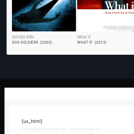
Sói Đột Biến
What If
DOG SOLDIERS (2002)
WHAT IF (2013)