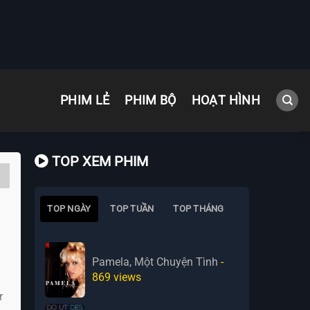
PHIM LẺ
PHIM BỘ
HOẠT HÌNH
TOP XEM PHIM
TOP NGÀY
TOP TUẦN
TOP THÁNG
Pamela, Một Chuyện Tình
-
869
views
r