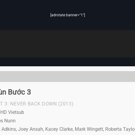
[adrotate banner="1"]
ùn Bước 3
T 3: NEVER BACK DOWN
(2013)
l HD Vietsub
es Nunn
 Adkins, Joey Ansah, Kacey Clarke, Mark Wingett, Roberta Taylo