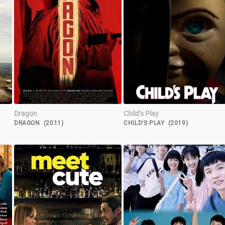
Dragon
Child’s Play
DRAGON (2011)
CHILD'S PLAY (2019)