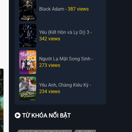
Black Adam
- 387
views
Yêu (Kết Hôn và Ly Dị) 3
-
342
views
Người Lạ Mặt Song Sinh
-
273
views
Yêu Anh, Chàng Kiêu Kỳ
-
234
views
TỪ KHÓA NỔI BẬT