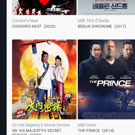
Condor’s Nest
Mất Tích Ở Berlin
CONDOR'S NEST (2023)
BERLIN SYNDROME (2017)
On His Majesty’s Secret Service
Mật Danh
ON HIS MAJESTY'S SECRET
THE PRINCE (2014)