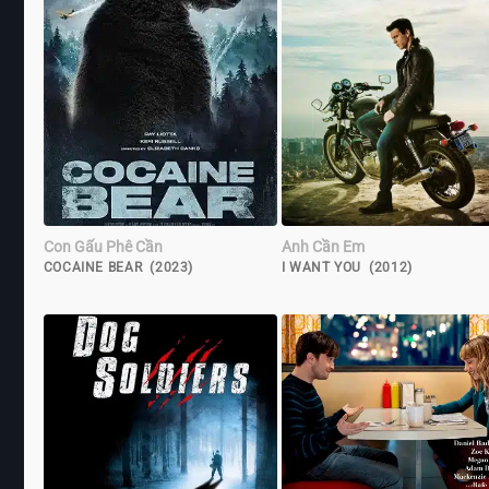
Con Gấu Phê Cần
Anh Cần Em
COCAINE BEAR (2023)
I WANT YOU (2012)