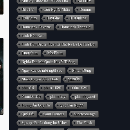
Anh Ấy Bước Ra Từ Ánh Lửa
BanhTV
BiluTV
Cửu Nghĩa Nhân
Domme
FullPhim
HayGhe
HDOnline
Homejack Reverse
Homejack Triangle
Linh Hồn Bạc
Linh Hồn Bạc 2: Luật Lệ Đặt Ra Là Để Phá Bỏ
Luotphim
MotPhim
Nghĩa Địa Ma Quái: Huyết Thống
Ngày xưa có một ngôi sao
Nhiên Đông
Nhân Duyên Tiền Đình
phim3s
phim14
phim 1080
phim1080
PhimBatHu
phim hay
phimhay.net
Phong Ấn Quỷ Dữ
Quỷ Săn Người
Quỷ Đỏ
Saint Frances
Shortcomings
Sự sụp đổ của dòng họ Usher
The Flash