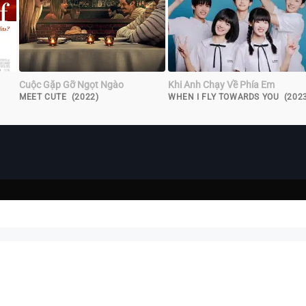
Cuộc Gặp Gỡ Ngọt Ngào
Khi Anh Chạy Về Phía Em
MEET CUTE (2022)
WHEN I FLY TOWARDS YOU (202