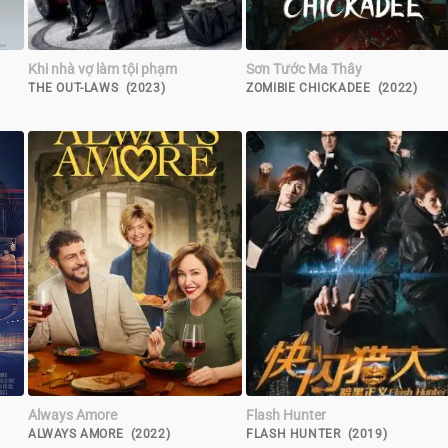
Khi nhà vợ làm tội phạm
Sơn Tước Ma Thây
THE OUT-LAWS (2023)
ZOMIBIE CHICKADEE (2022)
Always Amore
Flash Hunter
ALWAYS AMORE (2022)
FLASH HUNTER (2019)