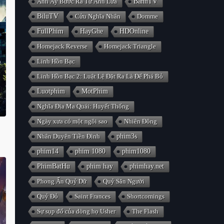
Anh Ấy Bước Ra Từ Ánh Lửa
BanhTV
BiluTV
Cửu Nghĩa Nhân
Domme
FullPhim
HayGhe
HDOnline
Homejack Reverse
Homejack Triangle
Linh Hồn Bạc
Linh Hồn Bạc 2: Luật Lệ Đặt Ra Là Để Phá Bỏ
Luotphim
MotPhim
Nghĩa Địa Ma Quái: Huyết Thống
Ngày xưa có một ngôi sao
Nhiên Đông
Nhân Duyên Tiền Đình
phim3s
phim14
phim 1080
phim1080
PhimBatHu
phim hay
phimhay.net
Phong Ấn Quỷ Dữ
Quỷ Săn Người
Quỷ Đỏ
Saint Frances
Shortcomings
Sự sụp đổ của dòng họ Usher
The Flash