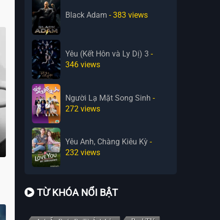
Black Adam
- 383
views
Yêu (Kết Hôn và Ly Dị) 3
-
346
views
Người Lạ Mặt Song Sinh
-
272
views
Yêu Anh, Chàng Kiêu Kỳ
-
232
views
TỪ KHÓA NỔI BẬT