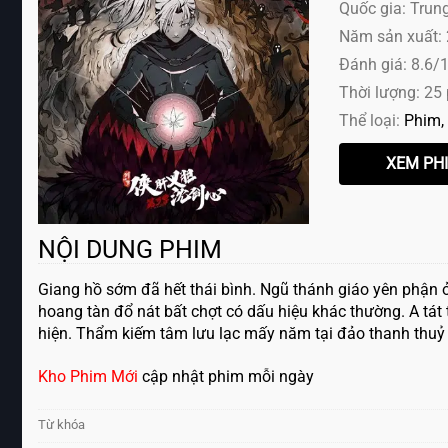
Quốc gia: Trun
Năm sản xuất:
Đánh giá: 8.6/
Thời lượng: 25
Thể loại:
Phim
NỘI DUNG PHIM
Giang hồ sớm đã hết thái bình. Ngũ thánh giáo yên phận ở
hoang tàn đổ nát bất chợt có dấu hiệu khác thường. A tát 
hiện. Thẩm kiếm tâm lưu lạc mấy năm tại đảo thanh thuỷ b
Kho Phim Mới
cập nhật phim mỗi ngày
Từ khóa