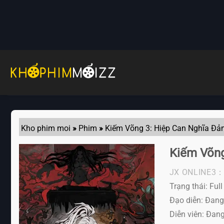
Skip
to
content
Kho phim moi
»
Phim
»
Kiếm Võng 3: Hiệp Can Nghĩa Đ
Kiếm Võn
JX ONLINE3：
Trạng thái: Ful
Đạo diễn: Đang
Diễn viên:
Đang 