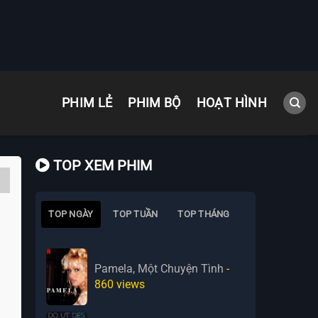
PHIM LẺ
PHIM BỘ
HOẠT HÌNH
TOP XEM PHIM
TOP NGÀY
TOP TUẦN
TOP THÁNG
Pamela, Một Chuyện Tình
-
860
views