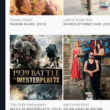
Passion Island
Luật sư ly hôn Shin
PASSION ISLAND (2012)
DIVORCE ATTORNEY SHIN (202
Trận Chiến Westerplatte
Một Cơ Hội Khác
BATTLE OF WESTERPLATTE (2013)
GELSIN HAYAT BILDIGI GIBI