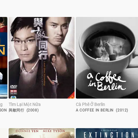
ng
Tìm Lại Một Nửa
Cà Phê Ở Berlin
 SON
與敵同行 (2008)
A COFFEE IN BERLIN (2012)