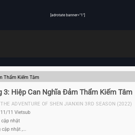
[adrotate banner="1"]
ảm Thẩm Kiếm Tâm
g 3: Hiệp Can Nghĩa Đảm Thẩm Kiếm Tâm
THE ADVENTURE OF SHEN JIANXIN 3RD SEASON
(2022)
l 11/11 Vietsub
 cập nhật
cập nhật ,...