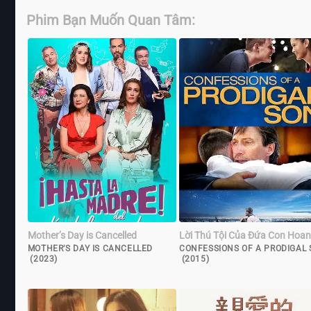
Phim Bạn Muốn Quan Tâm:
Mother’s Day is Cancelled
Lời Thú Tội Của Đứa Con Hoa
MOTHER’S DAY IS CANCELLED
CONFESSIONS OF A PRODIGAL
(2023)
(2015)