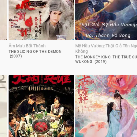
Âm Mưu Bất Thành
Mỹ Hầu Vương: Thật Giả Tôn Ng
Không
THE SLICING OF THE DEMON
(2007)
THE MONKEY KING: THE TRUE S
WUKONG (2019)