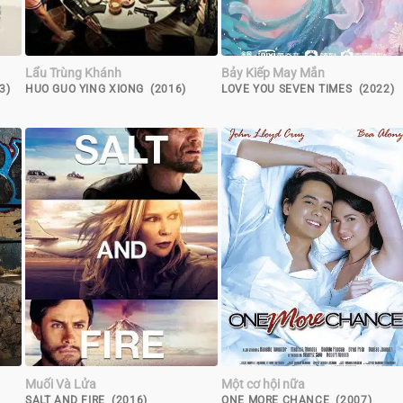
Lẩu Trùng Khánh
Bảy Kiếp May Mắn
3)
HUO GUO YING XIONG (2016)
LOVE YOU SEVEN TIMES (2022)
Muối Và Lửa
Một cơ hội nữa
SALT AND FIRE (2016)
ONE MORE CHANCE (2007)