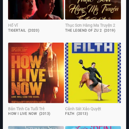
Hổ Vĩ
Thục Sơn Hàng Ma Truyện 2
TIGERTAIL (2020)
THE LEGEND OF ZU 2 (2019)
Bản Tình Ca Tuổi Trẻ
Cảnh Sát Xảo Quyệt
HOW I LIVE NOW (2013)
FILTH (2013)