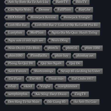
Anh Ấy Bước Ra Từ Ánh Lửa
BanhTV
BiluTV
Cửu Nghĩa Nhân
Domme
FullPhim
HayGhe
HDOnline
Homejack Reverse
Homejack Triangle
Linh Hồn Bạc
Linh Hồn Bạc 2: Luật Lệ Đặt Ra Là Để Phá Bỏ
Luotphim
MotPhim
Nghĩa Địa Ma Quái: Huyết Thống
Ngày xưa có một ngôi sao
Nhiên Đông
Nhân Duyên Tiền Đình
phim3s
phim14
phim 1080
phim1080
PhimBatHu
phim hay
phimhay.net
Phong Ấn Quỷ Dữ
Quỷ Săn Người
Quỷ Đỏ
Saint Frances
Shortcomings
Sự sụp đổ của dòng họ Usher
The Flash
The Hill
Thoát thân
Thế Chiến 1917
tvhay
vkool
Vuighe
vuviphimmoi
xemphimplus
Xác Sống: Daryl Dixon
ZingTV
Đơn Hàng Từ Sát Nhân
Đất Giang Hồ
Ảo Ảnh Thị Giác