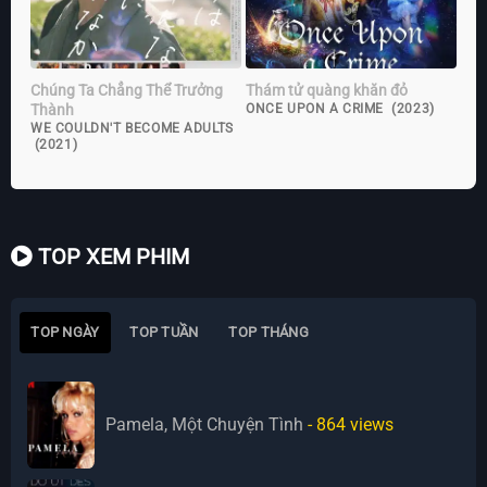
Chúng Ta Chẳng Thể Trưởng
Thám tử quàng khăn đỏ
Thành
ONCE UPON A CRIME (2023)
WE COULDN'T BECOME ADULTS
(2021)
TOP XEM PHIM
TOP NGÀY
TOP TUẦN
TOP THÁNG
Pamela, Một Chuyện Tình
- 864
views