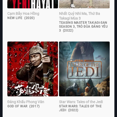
Cạm Bẫy Hoa Hồng
Nhất Quỷ Nhì Ma, Thứ Ba
Takagi Mùa 3
NEW LIFE (2020)
TEASING MASTER TAKAGI-SAN
SEASON 3, TRÒ ĐÙA ĐÁNG YÊU
3 (2022)
Đảng Khấu Phong Vân
Star Wars: Tales of the Jedi
GOD OF WAR (2017)
STAR WARS: TALES OF THE
JEDI (2022)