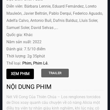
Diễn viên:
Bárbara Lennie, Eduard Fernández, Loreto
Mauleón, Javier Beltrán, Pablo Derqui, Federico Aguado,
Adelfa Calvo, Antonio Buíl, Dafnis Balduz, Lluís Soler,
Samuel Soler, David Selvas ,...
Quốc gia: Khác
Năm sản xuất: 2022
Đánh giá: 7.5/10 điểm
Thời lượng: 2g 35phút
Thể loại:
Phim
Phim Lẻ
TRAILER
NỘI DUNG PHIM
Nét Vẽ Cong Của Thiên Chúa – Los renglones torcidos
de Dios xoay quanh câu chuyện về cô nàng Alicia một
điều tra viên tư nhân giàu kinh nghiệm, khi lúc này, cô