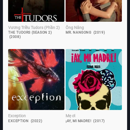
Vương Triều Tudors (Phần 2)
Ông Năng
THE TUDORS (SEASON 2)
MR. NANGONG (2019)
(2008)
Exception
Mẹ ơi
EXCEPTION (2022)
¡AY, MI MADRE! (2017)