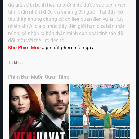
đã giả vờ bị bệnh hoang tưởng để được vào bệnh viện
tâm thần nhằm điều tra vụ án giết người. Tại đây, cô
thu thập những chứng cứ có liên quan đến vụ án, tuy
nhiên khi Alicia bị thúc đẩy đến giới hạn của bản thân
mình, cô nhận ra bản thân mình cần phải tỉnh táo để
đối mặt với thế lực đen tối.
Kho Phim Mới
cập nhật phim mỗi ngày
Từ khóa
Phim Bạn Muốn Quan Tâm: