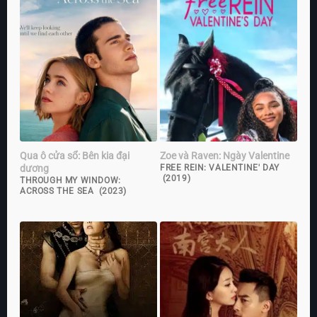
Qua ô cửa sổ: Bên kia đại
Zoe và Raven: Ngày Valentine
dương
FREE REIN: VALENTINE' DAY
(2019)
THROUGH MY WINDOW:
ACROSS THE SEA (2023)