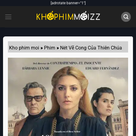
Skip
[adrotate banner="1"]
to
content
Kho phim moi
»
Phim
»
Nét Vẽ Cong Của Thiên Chúa