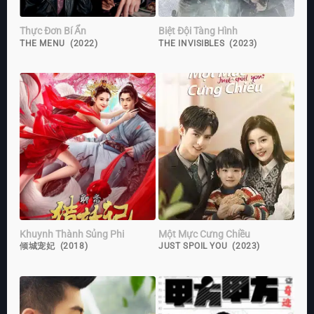
Thực Đơn Bí Ẩn
Biệt Đội Tàng Hình
THE MENU (2022)
THE INVISIBLES (2023)
Khuynh Thành Sủng Phi
Một Mực Cưng Chiều
倾城宠妃 (2018)
JUST SPOIL YOU (2023)