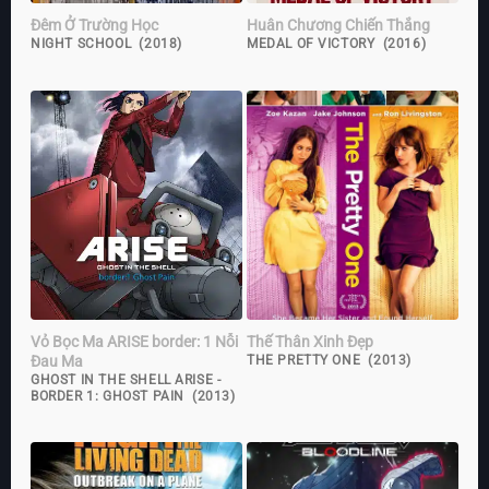
Đêm Ở Trường Học
Huân Chương Chiến Thắng
NIGHT SCHOOL (2018)
MEDAL OF VICTORY (2016)
Vỏ Bọc Ma ARISE border: 1 Nỗi
Thế Thân Xinh Đẹp
Đau Ma
THE PRETTY ONE (2013)
GHOST IN THE SHELL ARISE -
BORDER 1: GHOST PAIN (2013)