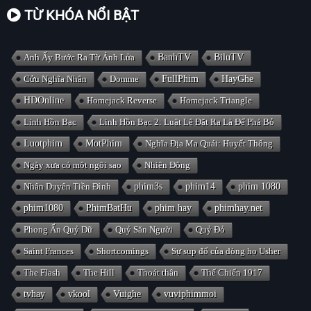
TỪ KHÓA NỔI BẬT
Anh Ấy Bước Ra Từ Ánh Lửa
BanhTV
BiluTV
Cửu Nghĩa Nhân
Domme
FullPhim
HayGhe
HDOnline
Homejack Reverse
Homejack Triangle
Linh Hồn Bạc
Linh Hồn Bạc 2: Luật Lệ Đặt Ra Là Để Phá Bỏ
Luotphim
MotPhim
Nghĩa Địa Ma Quái: Huyết Thống
Ngày xưa có một ngôi sao
Nhiên Đông
Nhân Duyên Tiền Đình
phim3s
phim14
phim 1080
phim1080
PhimBatHu
phim hay
phimhay.net
Phong Ấn Quỷ Dữ
Quỷ Săn Người
Quỷ Đỏ
Saint Frances
Shortcomings
Sự sụp đổ của dòng họ Usher
The Flash
The Hill
Thoát thân
Thế Chiến 1917
tvhay
vkool
Vuighe
vuviphimmoi