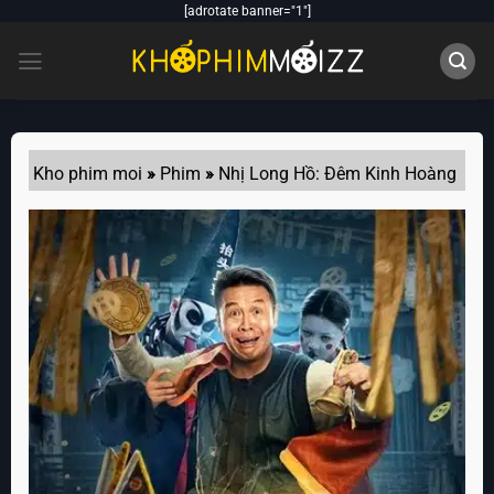
Skip
[adrotate banner="1"]
to
content
Kho phim moi
»
Phim
»
Nhị Long Hồ: Đêm Kinh Hoàng