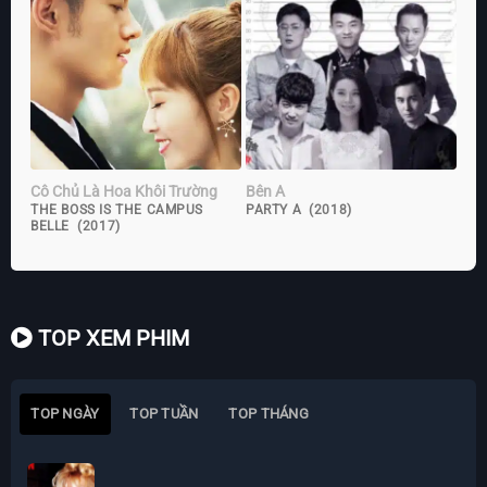
Cô Chủ Là Hoa Khôi Trường
Bên A
THE BOSS IS THE CAMPUS
PARTY A (2018)
BELLE (2017)
TOP XEM PHIM
TOP NGÀY
TOP TUẦN
TOP THÁNG