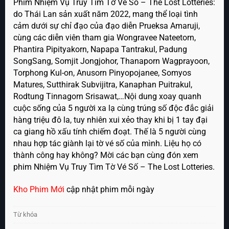
Phim Nhiệm Vụ Truy Tìm Tờ Vé Số – The Lost Lotteries:
do Thái Lan sản xuất năm 2022, mang thể loại tình
cảm dưới sự chỉ đạo của đạo diễn Prueksa Amaruji,
cùng các diễn viên tham gia Wongravee Nateetorn,
Phantira Pipityakorn, Napapa Tantrakul, Padung
SongSang, Somjit Jongjohor, Thanaporn Wagprayoon,
Torphong Kul-on, Anusorn Pinyopojanee, Somyos
Matures, Sutthirak Subvijitra, Kanaphan Puitrakul,
Rodtung Tinnagorn Srisawat,…Nội dung xoay quanh
cuộc sống của 5 người xa lạ cùng trúng số độc đắc giải
hàng triệu đô la, tuy nhiên xui xẻo thay khi bị 1 tay đại
ca giang hồ xấu tính chiếm đoạt. Thế là 5 người cùng
nhau hợp tác giành lại tờ vé số của mình. Liệu họ có
thành công hay không? Mời các bạn cùng đón xem
phim Nhiệm Vụ Truy Tìm Tờ Vé Số – The Lost Lotteries.
Kho Phim Mới
cập nhật phim mỗi ngày
Từ khóa