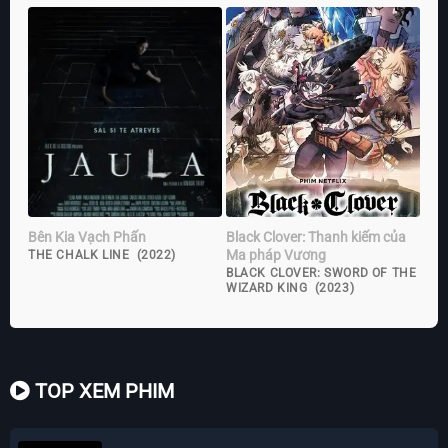
Bên Kia Vạch Phấn
Black Clover: Thanh kiếm của
Ma pháp Vương
THE CHALK LINE (2022)
BLACK CLOVER: SWORD OF THE
WIZARD KING (2023)
TOP XEM PHIM