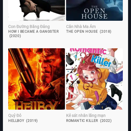
Con Đường Băng Đảng
Căn Nhà Ma Ám
HOW I BECAME A GANGSTER
THE OPEN HOUSE (2018)
(2020)
Quỷ Đỏ
Kẻ sát nhân lãng mạn
HELLBOY (2019)
ROMANTIC KILLER (2022)