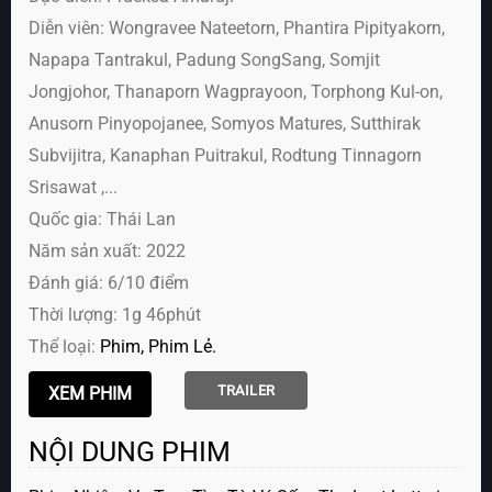
Diễn viên:
Wongravee Nateetorn, Phantira Pipityakorn,
Napapa Tantrakul, Padung SongSang, Somjit
Jongjohor, Thanaporn Wagprayoon, Torphong Kul-on,
Anusorn Pinyopojanee, Somyos Matures, Sutthirak
Subvijitra, Kanaphan Puitrakul, Rodtung Tinnagorn
Srisawat ,...
Quốc gia: Thái Lan
Năm sản xuất: 2022
Đánh giá: 6/10 điểm
Thời lượng: 1g 46phút
Thể loại:
Phim
Phim Lẻ
TRAILER
NỘI DUNG PHIM