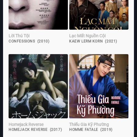
Lời Thú Tội
Lạc Mất Nguồn Cội
CONFESSIONS (2010)
KAEW LERM KORN (2021)
Homejack Reverse
Thiếu Gia Kỹ Phường
HOMEJACK REVERSE (2017)
HOMME FATALE (2019)