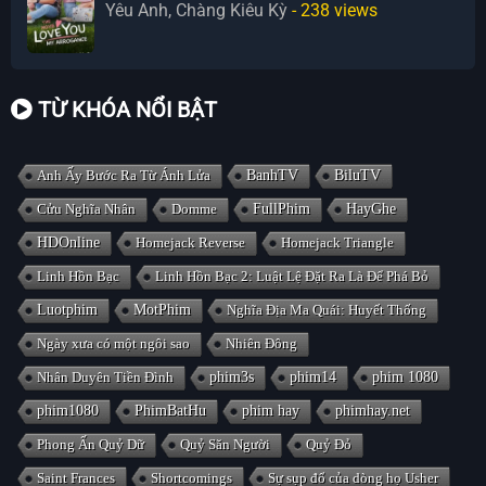
Yêu Anh, Chàng Kiêu Kỳ
- 238
views
TỪ KHÓA NỔI BẬT
Anh Ấy Bước Ra Từ Ánh Lửa
BanhTV
BiluTV
Cửu Nghĩa Nhân
Domme
FullPhim
HayGhe
HDOnline
Homejack Reverse
Homejack Triangle
Linh Hồn Bạc
Linh Hồn Bạc 2: Luật Lệ Đặt Ra Là Để Phá Bỏ
Luotphim
MotPhim
Nghĩa Địa Ma Quái: Huyết Thống
Ngày xưa có một ngôi sao
Nhiên Đông
Nhân Duyên Tiền Đình
phim3s
phim14
phim 1080
phim1080
PhimBatHu
phim hay
phimhay.net
Phong Ấn Quỷ Dữ
Quỷ Săn Người
Quỷ Đỏ
Saint Frances
Shortcomings
Sự sụp đổ của dòng họ Usher