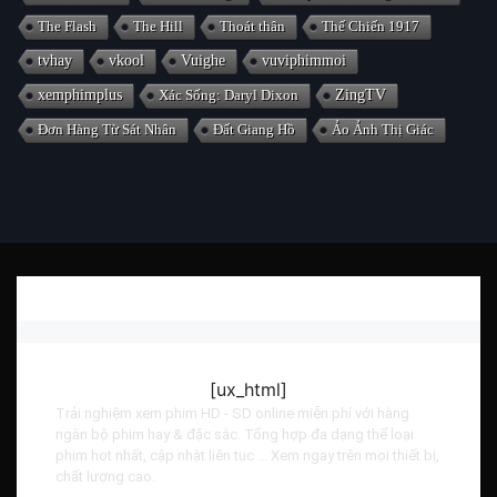
The Flash
The Hill
Thoát thân
Thế Chiến 1917
tvhay
vkool
Vuighe
vuviphimmoi
xemphimplus
Xác Sống: Daryl Dixon
ZingTV
Đơn Hàng Từ Sát Nhân
Đất Giang Hồ
Ảo Ảnh Thị Giác