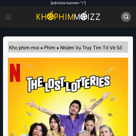
Skip
[adrotate banner="1"]
to
content
Kho phim moi
»
Phim
»
Nhiệm Vụ Truy Tìm Tờ Vé Số