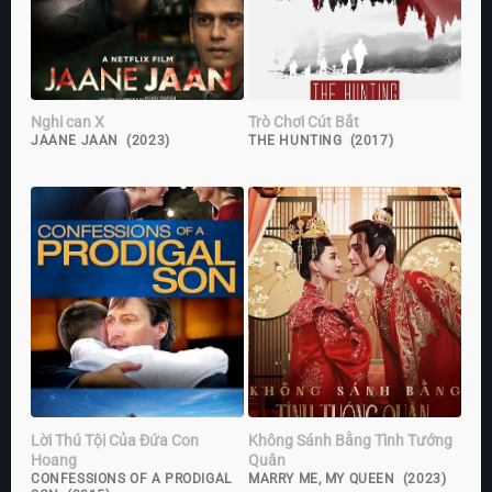
Nghi can X
Trò Chơi Cút Bắt
JAANE JAAN (2023)
THE HUNTING (2017)
Lời Thú Tội Của Đứa Con
Không Sánh Bằng Tình Tướng
Hoang
Quân
CONFESSIONS OF A PRODIGAL
MARRY ME, MY QUEEN (2023)