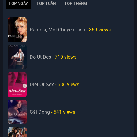
TOP NGÀY
TOP TUẦN
TOP THÁNG
Pamela, Một Chuyện Tình
- 869
views
Do Ut Des
- 710
views
Diet Of Sex
- 686
views
Gái Dòng
- 541
views