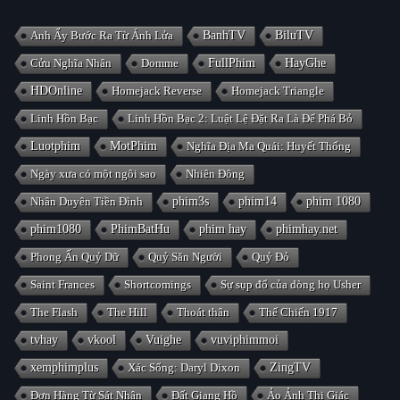
Anh Ấy Bước Ra Từ Ánh Lửa
BanhTV
BiluTV
Cửu Nghĩa Nhân
Domme
FullPhim
HayGhe
HDOnline
Homejack Reverse
Homejack Triangle
Linh Hồn Bạc
Linh Hồn Bạc 2: Luật Lệ Đặt Ra Là Để Phá Bỏ
Luotphim
MotPhim
Nghĩa Địa Ma Quái: Huyết Thống
Ngày xưa có một ngôi sao
Nhiên Đông
Nhân Duyên Tiền Đình
phim3s
phim14
phim 1080
phim1080
PhimBatHu
phim hay
phimhay.net
Phong Ấn Quỷ Dữ
Quỷ Săn Người
Quỷ Đỏ
Saint Frances
Shortcomings
Sự sụp đổ của dòng họ Usher
The Flash
The Hill
Thoát thân
Thế Chiến 1917
tvhay
vkool
Vuighe
vuviphimmoi
xemphimplus
Xác Sống: Daryl Dixon
ZingTV
Đơn Hàng Từ Sát Nhân
Đất Giang Hồ
Ảo Ảnh Thị Giác