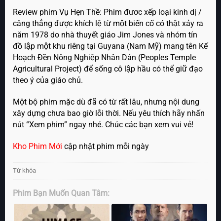
Review phim Vụ Hẹn Thề: Phim đươc xếp loại kinh dị /
căng thẳng được khích lệ từ một biến cố có thật xảy ra
năm 1978 do nhà thuyết giáo Jim Jones và nhóm tín
đồ lập một khu riêng tại Guyana (Nam Mỹ) mang tên Kế
Hoạch Đền Nông Nghiệp Nhân Dân (Peoples Temple
Agricultural Project) để sống cô lập hầu có thể giữ đạo
theo ý của giáo chủ.
Một bộ phim mặc dù đã có từ rất lâu, nhưng nội dung
xây dựng chưa bao giờ lỗi thời. Nếu yêu thích hãy nhấn
nút “Xem phim” ngay nhé. Chúc các bạn xem vui vẻ!
Kho Phim Mới
cập nhật phim mỗi ngày
Từ khóa
Phim Bạn Muốn Quan Tâm: