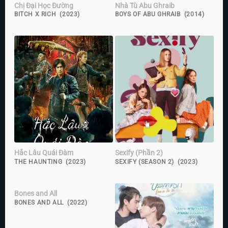
Chị Đại Học Đường
Nhà Tù Abu Ghraib
BITCH X RICH (2023)
BOYS OF ABU GHRAIB (2014)
Hắc Lâu Quái Đàm
Sexify (Phần 2)
THE HAUNTING (2023)
SEXIFY (SEASON 2) (2023)
Bones and All
BONES AND ALL (2022)