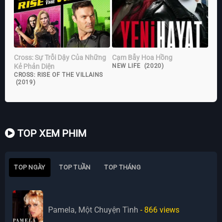
Cross: Sự Trỗi Dậy Của Những
Cạm Bẫy Hoa Hồng
Kẻ Phản Diện
NEW LIFE (2020)
CROSS: RISE OF THE VILLAINS
(2019)
TOP XEM PHIM
TOP NGÀY
TOP TUẦN
TOP THÁNG
Pamela, Một Chuyện Tình
- 866
views