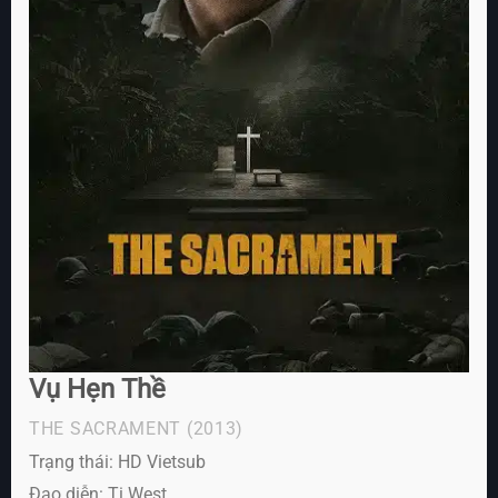
Vụ Hẹn Thề
THE SACRAMENT
(2013)
Trạng thái: HD Vietsub
Đạo diễn: Ti West