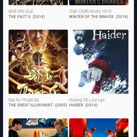
Khế Ước Quỷ
Trận Chiến Kruty 1918
THE PACT II (2014)
WINTER OF THE BRAVES (2019)
Đại Ảo Thuật Sư
Hoàng Tử Lưu Lạc
THE GREAT ILLUSIONIST (2020)
HAIDER (2014)