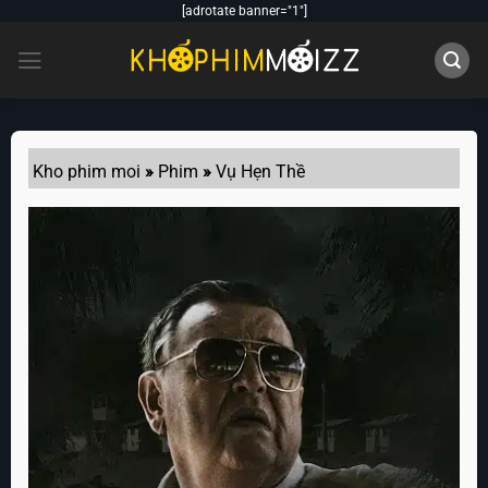
Skip
[adrotate banner="1"]
to
content
Kho phim moi
»
Phim
»
Vụ Hẹn Thề