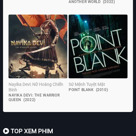
ANOTHER WORLD (2022)
Nayika Devi: Nữ Hoàng Chiến
Sứ Mệnh Tuyệt Mật
Binh
POINT BLANK (2010)
NAYIKA DEVI: THE WARRIOR
QUEEN (2022)
TOP XEM PHIM