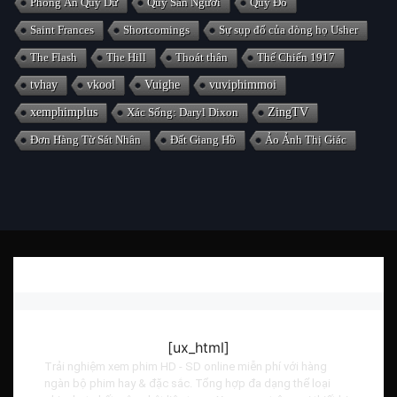
Phong Ấn Quỷ Dữ
Quỷ Săn Người
Quỷ Đỏ
Saint Frances
Shortcomings
Sự sụp đổ của dòng họ Usher
The Flash
The Hill
Thoát thân
Thế Chiến 1917
tvhay
vkool
Vuighe
vuviphimmoi
xemphimplus
Xác Sống: Daryl Dixon
ZingTV
Đơn Hàng Từ Sát Nhân
Đất Giang Hồ
Ảo Ảnh Thị Giác