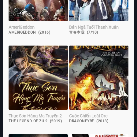
AmeriGeddon
Bản Ngã Tuổi Thanh Xuân
AMERIGEDDON (2016)
青春本我 (7/10)
Thục Sơn Hàng Ma Truyện 2
Cuộc Chiến Loài Orc
THE LEGEND OF ZU 2 (2019)
DRAGONFYRE (2013)