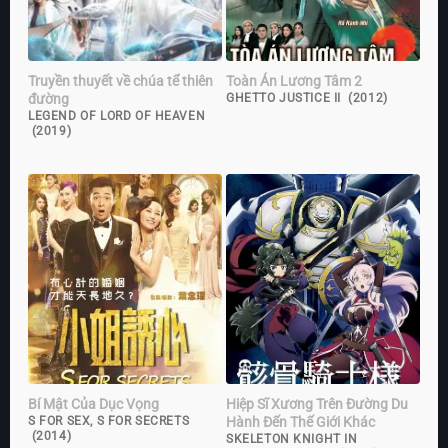
Truyền thuyết về chúa tể thiên
Toàn Án Lương Tâm 2
đường
GHETTO JUSTICE II (2012)
LEGEND OF LORD OF HEAVEN
(2019)
Bí Mật Của Dục Vọng
Hiệp Sĩ Xương Trên Đường Du
Hành Đến Thế Giới Khác
S FOR SEX, S FOR SECRETS
(2014)
SKELETON KNIGHT IN