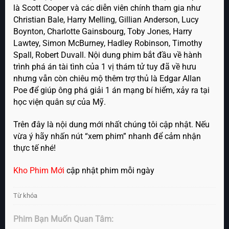
là Scott Cooper và các diễn viên chính tham gia như
Christian Bale, Harry Melling, Gillian Anderson, Lucy
Boynton, Charlotte Gainsbourg, Toby Jones, Harry
Lawtey, Simon McBurney, Hadley Robinson, Timothy
Spall, Robert Duvall. Nội dung phim bắt đầu về hành
trình phá án tài tình của 1 vị thám tử tuy đã về hưu
nhưng vẫn còn chiêu mộ thêm trợ thủ là Edgar Allan
Poe để giúp ông phá giải 1 án mạng bí hiểm, xảy ra tại
học viện quân sự của Mỹ.
Trên đây là nội dung mới nhất chúng tôi cập nhật. Nếu
vừa ý hãy nhấn nút “xem phim” nhanh để cảm nhận
thực tế nhé!
Kho Phim Mới
cập nhật phim mỗi ngày
Từ khóa
Phim Bạn Muốn Quan Tâm: