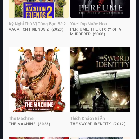
Kỳ Nghỉ Thú Vị Cùng Bạn Bè 2
Xác Ướp Nước Hoa
VACATION FRIENDS 2 (2023)
PERFUME: THE STORY OF A
MURDERER (2006)
The Machine
Thích Khách Bí Ẩn
THE MACHINE (2023)
THE SWORD IDENTITY (2012)