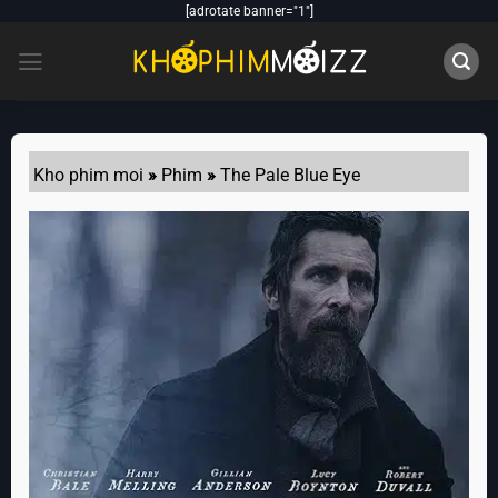
Skip
[adrotate banner="1"]
to
content
Kho phim moi
»
Phim
»
The Pale Blue Eye