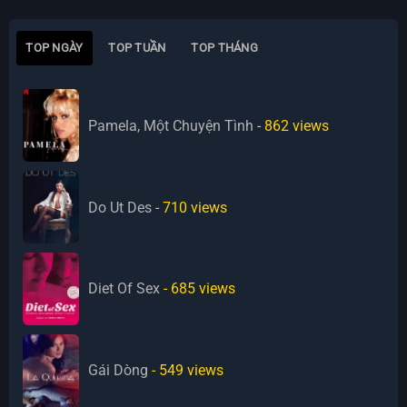
TOP NGÀY
TOP TUẦN
TOP THÁNG
Pamela, Một Chuyện Tình
- 862
views
Do Ut Des
- 710
views
Diet Of Sex
- 685
views
Gái Dòng
- 549
views