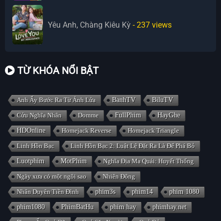
Yêu Anh, Chàng Kiêu Kỳ
- 237
views
TỪ KHÓA NỔI BẬT
Anh Ấy Bước Ra Từ Ánh Lửa
BanhTV
BiluTV
Cửu Nghĩa Nhân
Domme
FullPhim
HayGhe
HDOnline
Homejack Reverse
Homejack Triangle
Linh Hồn Bạc
Linh Hồn Bạc 2: Luật Lệ Đặt Ra Là Để Phá Bỏ
Luotphim
MotPhim
Nghĩa Địa Ma Quái: Huyết Thống
Ngày xưa có một ngôi sao
Nhiên Đông
Nhân Duyên Tiền Đình
phim3s
phim14
phim 1080
phim1080
PhimBatHu
phim hay
phimhay.net