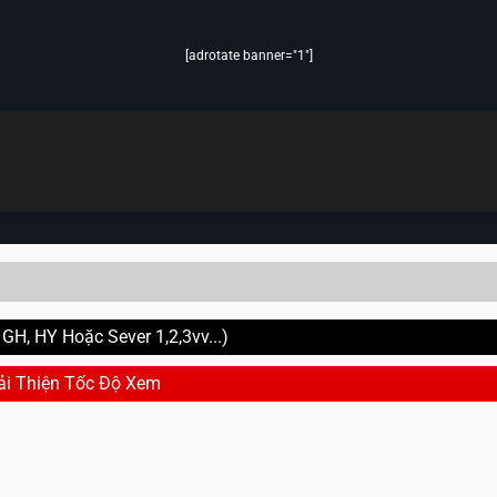
[adrotate banner="1"]
H, HY Hoặc Sever 1,2,3vv...)
ải Thiện Tốc Độ Xem