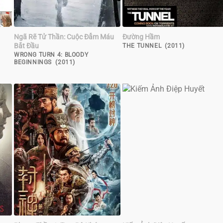
Ngã Rẽ Tử Thần: Cuộc Đẫm Máu
Đường Hầm
Bắt Đầu
THE TUNNEL (2011)
WRONG TURN 4: BLOODY
BEGINNINGS (2011)