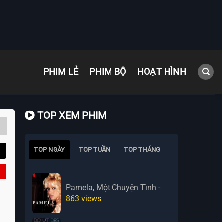
PHIM LẺ
PHIM BỘ
HOẠT HÌNH
TOP XEM PHIM
TOP NGÀY
TOP TUẦN
TOP THÁNG
Pamela, Một Chuyện Tình
-
863
views