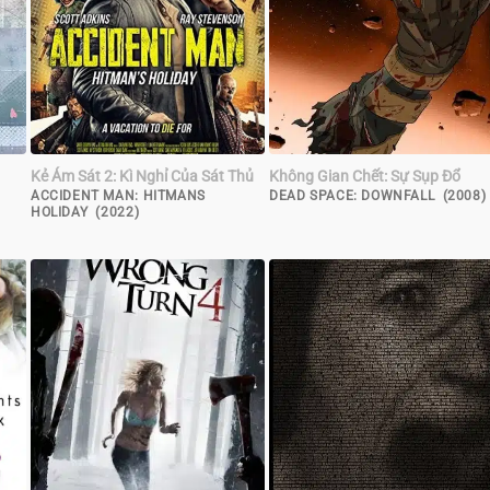
Kẻ Ám Sát 2: Kì Nghỉ Của Sát Thủ
Không Gian Chết: Sự Sụp Đổ
ACCIDENT MAN: HITMANS
DEAD SPACE: DOWNFALL (2008)
HOLIDAY (2022)