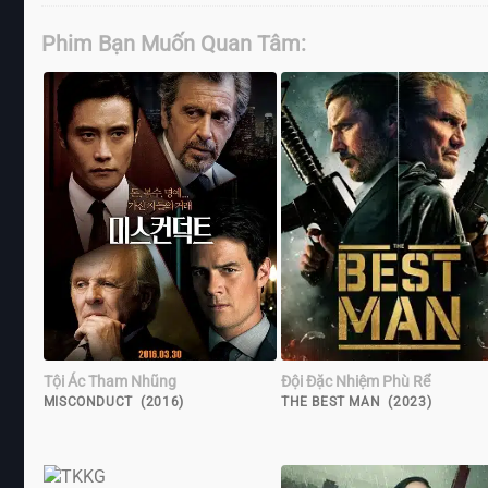
Phim Bạn Muốn Quan Tâm:
Tội Ác Tham Nhũng
Đội Đặc Nhiệm Phù Rể
MISCONDUCT (2016)
THE BEST MAN (2023)