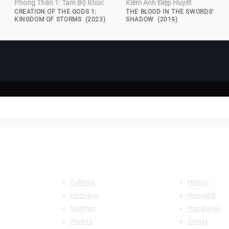
Phong Thần 1: Tam Bộ Khúc
Kiếm Ảnh Điệp Huyết
CREATION OF THE GODS 1:
THE BLOOD IN THE SWORDS'
KINGDOM OF STORMS (2023)
SHADOW (2019)