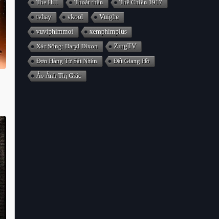
The Hill
Thoát thân
Thế Chiến 1917
tvhay
vkool
Vuighe
vuviphimmoi
xemphimplus
Xác Sống: Daryl Dixon
ZingTV
Đơn Hàng Từ Sát Nhân
Đất Giang Hồ
Ảo Ảnh Thị Giác