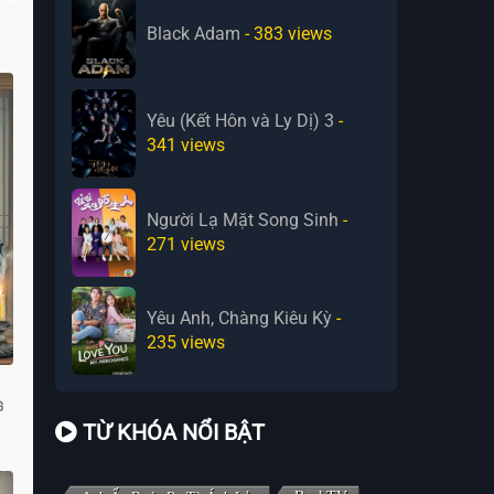
Black Adam
- 383
views
Yêu (Kết Hôn và Ly Dị) 3
-
341
views
Người Lạ Mặt Song Sinh
-
271
views
Yêu Anh, Chàng Kiêu Kỳ
-
235
views
G
TỪ KHÓA NỔI BẬT