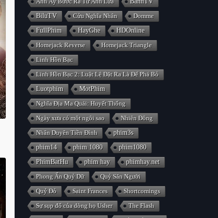
Anh Ấy Bước Ra Từ Ánh Lửa
BanhTV
BiluTV
Cửu Nghĩa Nhân
Domme
FullPhim
HayGhe
HDOnline
Homejack Reverse
Homejack Triangle
Linh Hồn Bạc
Linh Hồn Bạc 2: Luật Lệ Đặt Ra Là Để Phá Bỏ
Luotphim
MotPhim
Nghĩa Địa Ma Quái: Huyết Thống
Ngày xưa có một ngôi sao
Nhiên Đông
Nhân Duyên Tiền Đình
phim3s
phim14
phim 1080
phim1080
PhimBatHu
phim hay
phimhay.net
Phong Ấn Quỷ Dữ
Quỷ Săn Người
Quỷ Đỏ
Saint Frances
Shortcomings
Sự sụp đổ của dòng họ Usher
The Flash