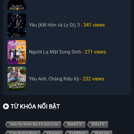
Yêu (Kết Hôn và Ly Dị) 3
- 341
views
Người Lạ Mặt Song Sinh
- 271
views
Yêu Anh, Chàng Kiêu Kỳ
- 232
views
TỪ KHÓA NỔI BẬT
Anh Ấy Bước Ra Từ Ánh Lửa
BanhTV
BiluTV
Cửu Nghĩa Nhân
Domme
FullPhim
HayGhe