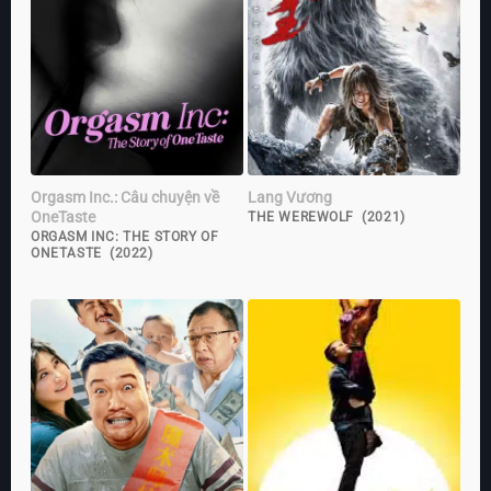
Orgasm Inc.: Câu chuyện về
Lang Vương
OneTaste
THE WEREWOLF (2021)
ORGASM INC: THE STORY OF
ONETASTE (2022)