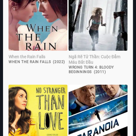
When the Rain Falls
Ngã Rẽ Tử Thần: Cuộc Đẫm
Máu Bắt Đầu
WHEN THE RAIN FALLS (2022)
WRONG TURN 4: BLOODY
BEGINNINGS (2011)