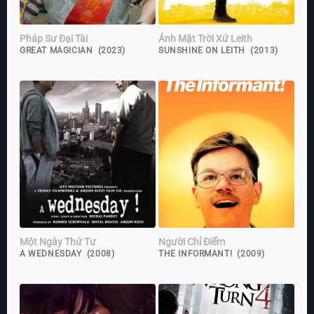
Pháp Sư Đại Tài
Ánh Mặt Trời Xứ Leith
GREAT MAGICIAN (2023)
SUNSHINE ON LEITH (2013)
Một Ngày Thứ Tư
Người Chỉ Điểm
A WEDNESDAY (2008)
THE INFORMANT! (2009)