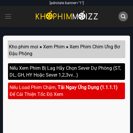
Skip
[adrotate banner="1"]
to
content
Kho phim moi
»
Xem Phim
»
Xem Phim Chim Ưng Bơ
Đậu Phộng
Nếu Xem Phim Bị Lag Hãy Chọn Sever Dự Phòng (ST,
DL, GH, HY Hoặc Sever 1,2,3vv...)
Nếu Load Phim Chậm,
Tải Ngay Ứng Dụng (1.1.1.1)
Để Cải Thiện Tốc Độ Xem