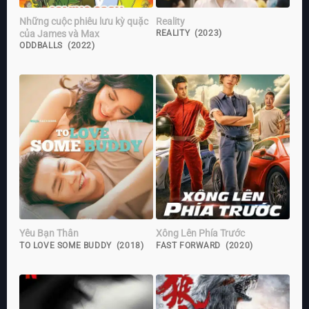
Những cuộc phiêu lưu kỳ quặc
Reality
của James và Max
REALITY (2023)
ODDBALLS (2022)
Yêu Bạn Thân
Xông Lên Phía Trước
TO LOVE SOME BUDDY (2018)
FAST FORWARD (2020)