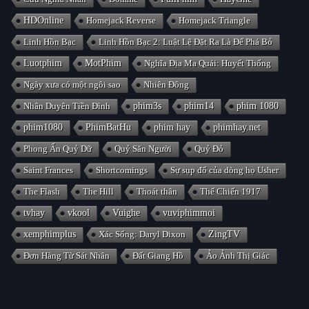
HDOnline
Homejack Reverse
Homejack Triangle
Linh Hồn Bạc
Linh Hồn Bạc 2: Luật Lệ Đặt Ra Là Để Phá Bỏ
Luotphim
MotPhim
Nghĩa Địa Ma Quái: Huyết Thống
Ngày xưa có một ngôi sao
Nhiên Đông
Nhân Duyên Tiền Đình
phim3s
phim14
phim 1080
phim1080
PhimBatHu
phim hay
phimhay.net
Phong Ấn Quỷ Dữ
Quỷ Săn Người
Quỷ Đỏ
Saint Frances
Shortcomings
Sự sụp đổ của dòng họ Usher
The Flash
The Hill
Thoát thân
Thế Chiến 1917
tvhay
vkool
Vuighe
vuviphimmoi
xemphimplus
Xác Sống: Daryl Dixon
ZingTV
Đơn Hàng Từ Sát Nhân
Đất Giang Hồ
Ảo Ảnh Thị Giác