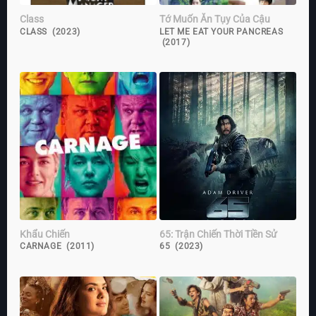
Class
Tớ Muốn Ăn Tụy Của Cậu
CLASS (2023)
LET ME EAT YOUR PANCREAS
(2017)
Khẩu Chiến
65: Trận Chiến Thời Tiền Sử
CARNAGE (2011)
65 (2023)