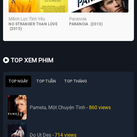
Mãnh Lực Tình Yêu
Paranoia
NO STRANGER THAN LOVE
PARANOIA (2013)
(2015)
TOP XEM PHIM
TOP NGÀY
TOP TUẦN
TOP THÁNG
Pamela, Một Chuyện Tình
- 860
views
Do Ut Des
- 714
views