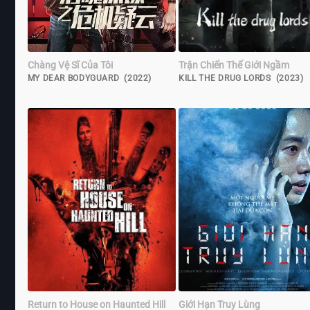
Chàng Vệ Sĩ Của Tôi
Trận Chiến Thế Giới Ngầm
MY DEAR BODYGUARD (2022)
KILL THE DRUG LORDS (2023)
Return to House on Haunted Hill
Giới Hạn Truy Lùng