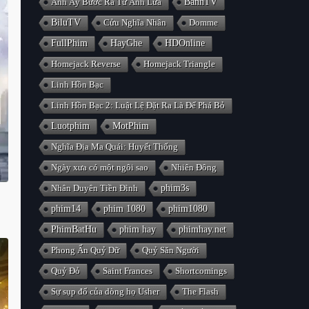
Anh Ấy Bước Ra Từ Ánh Lửa
BanhTV
BiluTV
Cửu Nghĩa Nhân
Domme
FullPhim
HayGhe
HDOnline
Homejack Reverse
Homejack Triangle
Linh Hồn Bạc
Linh Hồn Bạc 2: Luật Lệ Đặt Ra Là Để Phá Bỏ
Luotphim
MotPhim
Nghĩa Địa Ma Quái: Huyết Thống
Ngày xưa có một ngôi sao
Nhiên Đông
Nhân Duyên Tiền Đình
phim3s
phim14
phim 1080
phim1080
PhimBatHu
phim hay
phimhay.net
Phong Ấn Quỷ Dữ
Quỷ Săn Người
Quỷ Đỏ
Saint Frances
Shortcomings
Sự sụp đổ của dòng họ Usher
The Flash