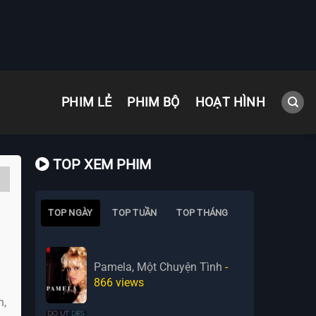
PHIM LẺ
PHIM BỘ
HOẠT HÌNH
TOP XEM PHIM
TOP NGÀY
TOP TUẦN
TOP THÁNG
Pamela, Một Chuyện Tình
-
866
views
n,