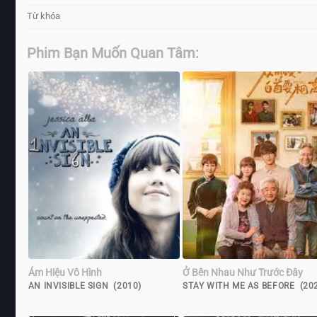
Từ khóa
Phim Bạn Muốn Quan Tâm:
Ám Hiệu Vô Hình
Ở Bên Nhau Như Trước Đây
AN INVISIBLE SIGN (2010)
STAY WITH ME AS BEFORE (20