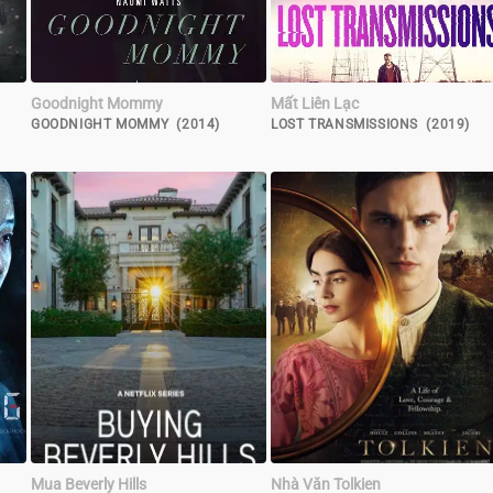
Goodnight Mommy
Mất Liên Lạc
GOODNIGHT MOMMY (2014)
LOST TRANSMISSIONS (2019)
Mua Beverly Hills
Nhà Văn Tolkien