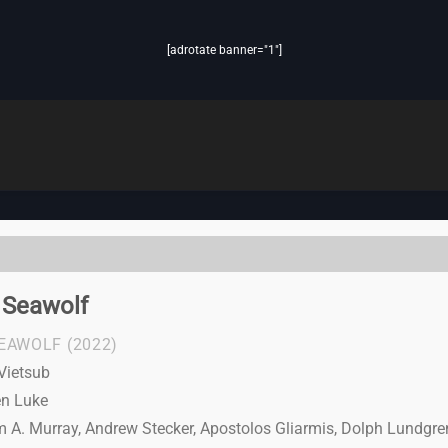
[adrotate banner="1"]
 Seawolf
SEAWOLF
(2022)
Vietsub
en Luke
 A. Murray, Andrew Stecker, Apostolos Gliarmis, Dolph Lundgre