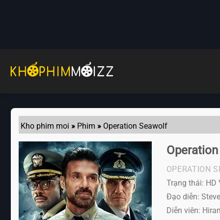
Skip
to
content
Kho phim moi
»
Phim
»
Operation Seawolf
Operation
OPERATION 
Trạng thái: HD 
Đạo diễn: Stev
Diễn viên:
Hiram