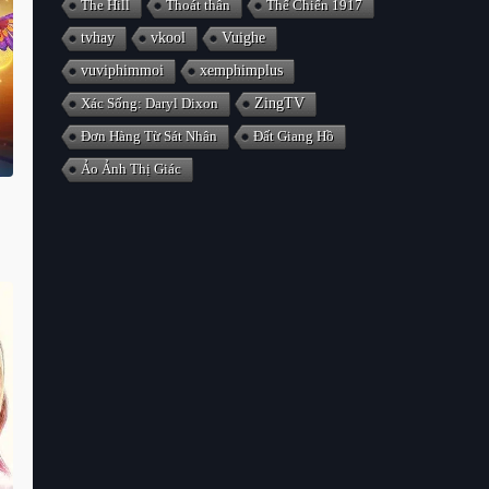
The Hill
Thoát thân
Thế Chiến 1917
tvhay
vkool
Vuighe
vuviphimmoi
xemphimplus
Xác Sống: Daryl Dixon
ZingTV
Đơn Hàng Từ Sát Nhân
Đất Giang Hồ
Ảo Ảnh Thị Giác