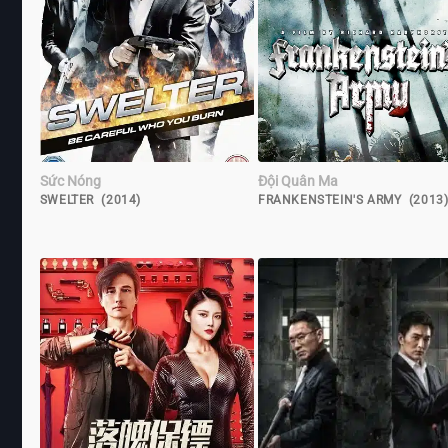
Sức Nóng
Đội Quân Ma
SWELTER (2014)
FRANKENSTEIN'S ARMY (2013