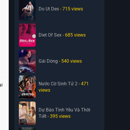
Do Ut Des
- 715
views
Diet Of Sex
- 685
views
Gái Dòng
- 540
views
Nước Cờ Sinh Tử 2
- 471
ại
views
Dự Báo Tình Yêu Và Thời
Tiết
- 395
views