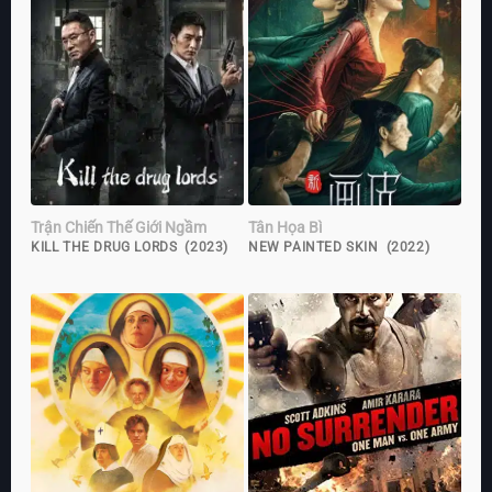
Trận Chiến Thế Giới Ngầm
Tân Họa Bì
KILL THE DRUG LORDS (2023)
NEW PAINTED SKIN (2022)