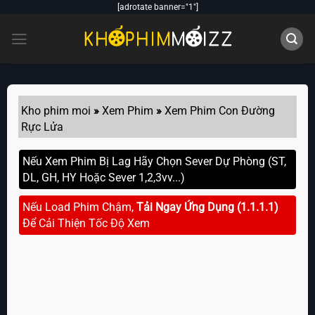
Skip
[adrotate banner="1"]
to
content
Kho phim moi
»
Xem Phim
»
Xem Phim Con Đường
Rực Lửa
Nếu Xem Phim Bị Lag Hãy Chọn Sever Dự Phòng (ST,
DL, GH, HY Hoặc Sever 1,2,3vv...)
Nếu Load Phim Chậm,
Tải Ngay Ứng Dụng (1.1.1.1)
Để Cải Thiện Tốc Độ Xem