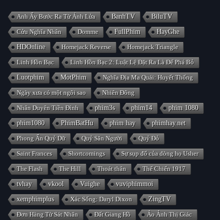
Anh Ấy Bước Ra Từ Ánh Lửa
BanhTV
BiluTV
Cửu Nghĩa Nhân
Domme
FullPhim
HayGhe
HDOnline
Homejack Reverse
Homejack Triangle
Linh Hồn Bạc
Linh Hồn Bạc 2: Luật Lệ Đặt Ra Là Để Phá Bỏ
Luotphim
MotPhim
Nghĩa Địa Ma Quái: Huyết Thống
Ngày xưa có một ngôi sao
Nhiên Đông
Nhân Duyên Tiền Đình
phim3s
phim14
phim 1080
phim1080
PhimBatHu
phim hay
phimhay.net
Phong Ấn Quỷ Dữ
Quỷ Săn Người
Quỷ Đỏ
Saint Frances
Shortcomings
Sự sụp đổ của dòng họ Usher
The Flash
The Hill
Thoát thân
Thế Chiến 1917
tvhay
vkool
Vuighe
vuviphimmoi
xemphimplus
Xác Sống: Daryl Dixon
ZingTV
Đơn Hàng Từ Sát Nhân
Đất Giang Hồ
Ảo Ảnh Thị Giác