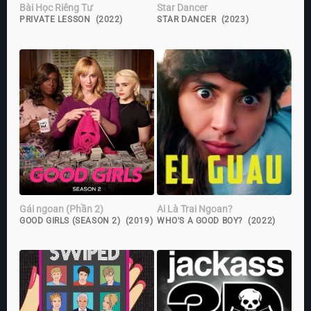
Bài Học Riêng Tư
Star Dancer
PRIVATE LESSON (2022)
STAR DANCER (2023)
Gái ngoan (Phần 2)
Ai Là Trai Ngoan?
GOOD GIRLS (SEASON 2) (2019)
WHO'S A GOOD BOY? (2022)