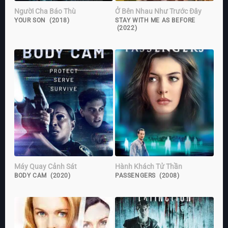
Người Cha Báo Thù
Ở Bên Nhau Như Trước Đây
YOUR SON (2018)
STAY WITH ME AS BEFORE
(2022)
Máy Quay Cảnh Sát
Hành Khách Tử Thần
BODY CAM (2020)
PASSENGERS (2008)