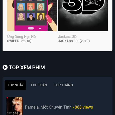
Ứng Dụng Hẹn Hò
Jackass 3D
SWIPED (2018)
JACKASS 3D (2010)
TOP XEM PHIM
TOP NGÀY
TOP TUẦN
TOP THÁNG
Pamela, Một Chuyện Tình
- 868
views