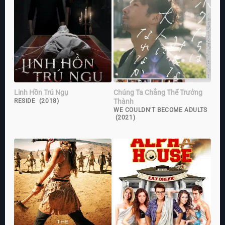
Linh Hồn Trú Ngụ
Chúng Ta Chẳng Thể Trưởng
Thành
RESIDE (2018)
WE COULDN'T BECOME ADULTS
(2021)