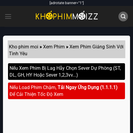
Skip
[adrotate banner="1"]
to
content
Kho phim moi
»
Xem Phim
»
Xem Phim Giáng Sinh Với
Tình Yêu
Nếu Xem Phim Bị Lag Hãy Chọn Sever Dự Phòng (ST,
DL, GH, HY Hoặc Sever 1,2,3vv...)
Nếu Load Phim Chậm,
Tải Ngay Ứng Dụng (1.1.1.1)
Để Cải Thiện Tốc Độ Xem