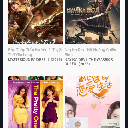
Bảo Tháp Trấn Hà Yêu 2: Tuyệt
Nayika Devi: Nữ Hoàng Chiến
Thế Yêu Long
Binh
MYSTERIOUS RAIDERS II (2019)
NAYIKA DEVI: THE WARRIOR
QUEEN (2022)