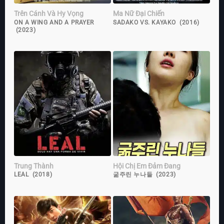
Trên Cánh Và Hy Vọng
Ma Nữ Đại Chiến
ON A WING AND A PRAYER
SADAKO VS. KAYAKO (2016)
(2023)
Trung Thành
Hội Chị Em Đảm Đang
LEAL (2018)
굶주린 누나들 (2023)