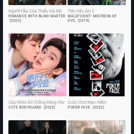
Người Hầu Của Thiếu Gia Mù
Tiên Hắc Ám 2
ROMANCE WITH BLIND MASTER
MALEFICENT: MISTRESS OF
(2023)
EVIL (2019)
Cậu Nhóc Đó Chẳng Đáng Yêu
Cuộc Chơi Mạo Hiểm
CUTE BODYGUARD (2022)
POKER FACE (2022)