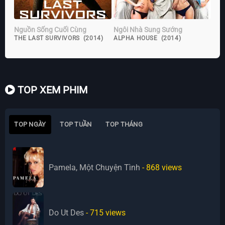
Nguồn Sống Cuối Cùng
Ngôi Nhà Sung Sướng
THE LAST SURVIVORS (2014)
ALPHA HOUSE (2014)
TOP XEM PHIM
TOP NGÀY
TOP TUẦN
TOP THÁNG
Pamela, Một Chuyện Tình
- 868
views
Do Ut Des
- 715
views