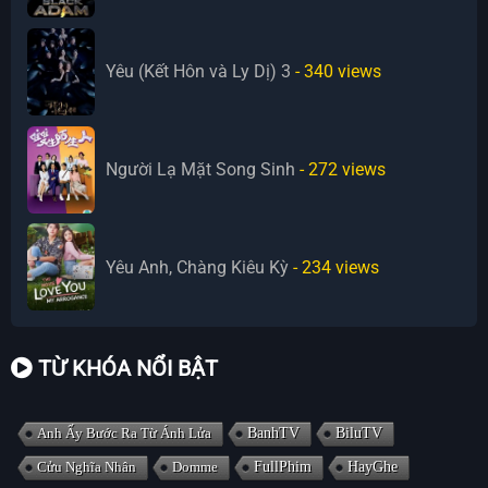
Yêu (Kết Hôn và Ly Dị) 3
- 340
views
Người Lạ Mặt Song Sinh
- 272
views
Yêu Anh, Chàng Kiêu Kỳ
- 234
views
TỪ KHÓA NỔI BẬT
Anh Ấy Bước Ra Từ Ánh Lửa
BanhTV
BiluTV
Cửu Nghĩa Nhân
Domme
FullPhim
HayGhe