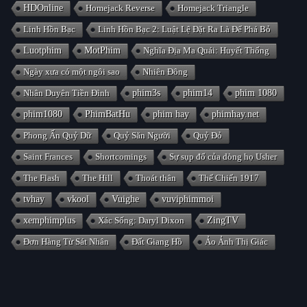
HDOnline
Homejack Reverse
Homejack Triangle
Linh Hồn Bạc
Linh Hồn Bạc 2: Luật Lệ Đặt Ra Là Để Phá Bỏ
Luotphim
MotPhim
Nghĩa Địa Ma Quái: Huyết Thống
Ngày xưa có một ngôi sao
Nhiên Đông
Nhân Duyên Tiền Đình
phim3s
phim14
phim 1080
phim1080
PhimBatHu
phim hay
phimhay.net
Phong Ấn Quỷ Dữ
Quỷ Săn Người
Quỷ Đỏ
Saint Frances
Shortcomings
Sự sụp đổ của dòng họ Usher
The Flash
The Hill
Thoát thân
Thế Chiến 1917
tvhay
vkool
Vuighe
vuviphimmoi
xemphimplus
Xác Sống: Daryl Dixon
ZingTV
Đơn Hàng Từ Sát Nhân
Đất Giang Hồ
Ảo Ảnh Thị Giác