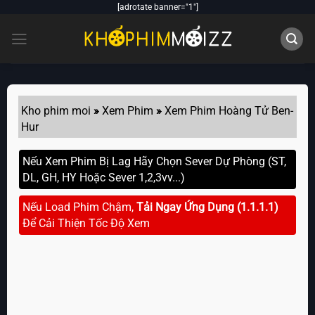
Skip
[adrotate banner="1"]
to
content
Kho phim moi
»
Xem Phim
»
Xem Phim Hoàng Tử Ben-
Hur
Nếu Xem Phim Bị Lag Hãy Chọn Sever Dự Phòng (ST,
DL, GH, HY Hoặc Sever 1,2,3vv...)
Nếu Load Phim Chậm,
Tải Ngay Ứng Dụng (1.1.1.1)
Để Cải Thiện Tốc Độ Xem