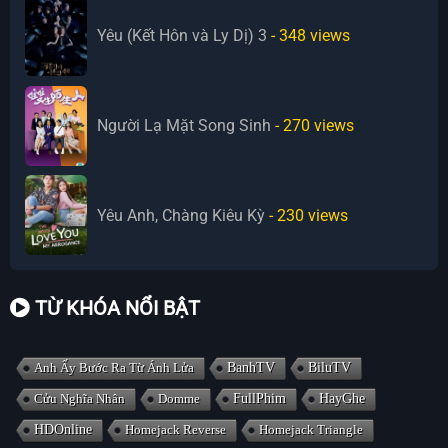
Yêu (Kết Hôn và Ly Dị) 3
- 348
views
Người Lạ Mặt Song Sinh
- 270
views
Yêu Anh, Chàng Kiêu Kỳ
- 230
views
TỪ KHÓA NỔI BẬT
Anh Ấy Bước Ra Từ Ánh Lửa
BanhTV
BiluTV
Cửu Nghĩa Nhân
Domme
FullPhim
HayGhe
HDOnline
Homejack Reverse
Homejack Triangle