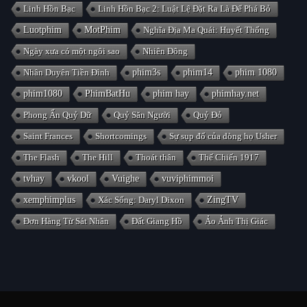
Linh Hồn Bạc
Linh Hồn Bạc 2: Luật Lệ Đặt Ra Là Để Phá Bỏ
Luotphim
MotPhim
Nghĩa Địa Ma Quái: Huyết Thống
Ngày xưa có một ngôi sao
Nhiên Đông
Nhân Duyên Tiền Đình
phim3s
phim14
phim 1080
phim1080
PhimBatHu
phim hay
phimhay.net
Phong Ấn Quỷ Dữ
Quỷ Săn Người
Quỷ Đỏ
Saint Frances
Shortcomings
Sự sụp đổ của dòng họ Usher
The Flash
The Hill
Thoát thân
Thế Chiến 1917
tvhay
vkool
Vuighe
vuviphimmoi
xemphimplus
Xác Sống: Daryl Dixon
ZingTV
Đơn Hàng Từ Sát Nhân
Đất Giang Hồ
Ảo Ảnh Thị Giác