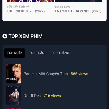
Hồi Kết Tình Yêu
Do Ut Des
THE END OF LOVE (2022)
EMANUELLE'S REVENGE (2023)
TOP XEM PHIM
TOP NGÀY
TOP TUẦN
TOP THÁNG
Pamela, Một Chuyện Tình
- 866
views
Do Ut Des
- 716
views