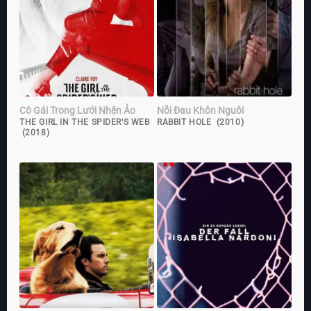
Cô Gái Trong Lưới Nhện Ảo
Nỗi Đau Khôn Nguôi
THE GIRL IN THE SPIDER'S WEB
RABBIT HOLE (2010)
(2018)