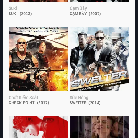
Suki
Cạm Bẫy
SUKI (2023)
CẠM BẪY (2007)
Chốt Kiểm Soát
Sức Nóng
CHECK POINT (2017)
SWELTER (2014)