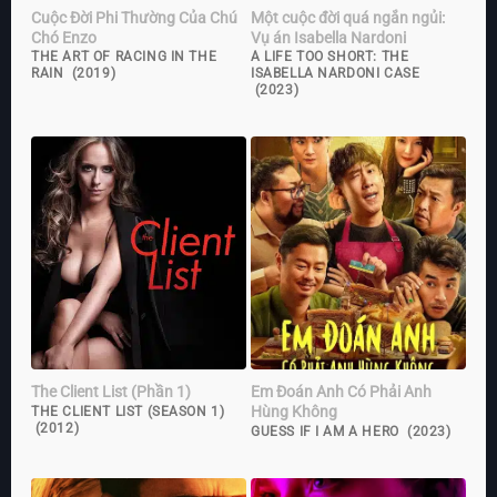
Cuộc Đời Phi Thường Của Chú
Một cuộc đời quá ngắn ngủi:
Chó Enzo
Vụ án Isabella Nardoni
THE ART OF RACING IN THE
A LIFE TOO SHORT: THE
RAIN (2019)
ISABELLA NARDONI CASE
(2023)
The Client List (Phần 1)
Em Đoán Anh Có Phải Anh
Hùng Không
THE CLIENT LIST (SEASON 1)
(2012)
GUESS IF I AM A HERO (2023)