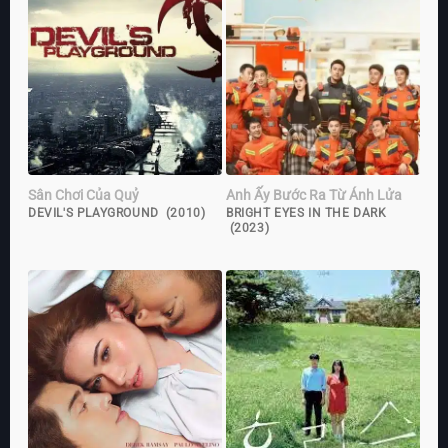
Sân Chơi Của Quỷ
Anh Ấy Bước Ra Từ Ánh Lửa
DEVIL'S PLAYGROUND (2010)
BRIGHT EYES IN THE DARK
(2023)