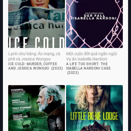
Lạnh như băng: Án mạng, cà
Một cuộc đời quá ngắn ngủi:
phê và Jessica Wongso
Vụ án Isabella Nardoni
ICE COLD: MURDER, COFFEE
A LIFE TOO SHORT: THE
AND JESSICA WONGSO (2023)
ISABELLA NARDONI CASE
(2023)