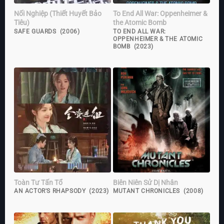
Nối Nghiệp (Thiết Huyết Bảo
To End All War: Oppenheimer &
Tiêu)
the Atomic Bomb
SAFE GUARDS (2006)
TO END ALL WAR:
OPPENHEIMER & THE ATOMIC
BOMB (2023)
Toàn Tư Tấn Tổ
Biên Niên Sử Dị Nhân
AN ACTOR'S RHAPSODY (2023)
MUTANT CHRONICLES (2008)