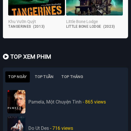
Khu Vườn Quýt
Little Bone Lodge
TANGERINES (2013)
LITTLE BONE LODGE (2023)
TOP XEM PHIM
TOP NGÀY
TOP TUẦN
TOP THÁNG
Pamela, Một Chuyện Tình
- 865
views
Do Ut Des
- 716
views