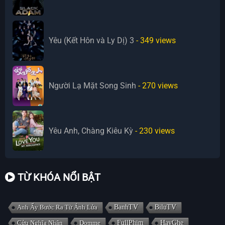
Yêu (Kết Hôn và Ly Dị) 3
- 349
views
Người Lạ Mặt Song Sinh
- 270
views
Yêu Anh, Chàng Kiêu Kỳ
- 230
views
TỪ KHÓA NỔI BẬT
Anh Ấy Bước Ra Từ Ánh Lửa
BanhTV
BiluTV
Cửu Nghĩa Nhân
Domme
FullPhim
HayGhe