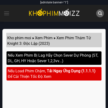
Skip
[adrotate banner="1"]
to
content
Kho phim moi
»
Xem Phim
»
Xem Phim Thám Tử
Knight 3: Độc Lập (2023)
Nếu Xem Phim Bị Lag Hãy Chọn Sever Dự Phòng (ST,
DL, GH, HY Hoặc Sever 1,2,3vv...)
Nếu Load Phim Chậm,
Tải Ngay Ứng Dụng (1.1.1.1)
Để Cải Thiện Tốc Độ Xem