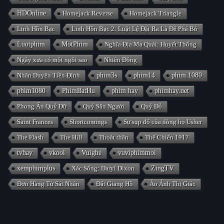
HDOnline
Homejack Reverse
Homejack Triangle
Linh Hồn Bạc
Linh Hồn Bạc 2: Luật Lệ Đặt Ra Là Để Phá Bỏ
Luotphim
MotPhim
Nghĩa Địa Ma Quái: Huyết Thống
Ngày xưa có một ngôi sao
Nhiên Đông
Nhân Duyên Tiền Đình
phim3s
phim14
phim 1080
phim1080
PhimBatHu
phim hay
phimhay.net
Phong Ấn Quỷ Dữ
Quỷ Săn Người
Quỷ Đỏ
Saint Frances
Shortcomings
Sự sụp đổ của dòng họ Usher
The Flash
The Hill
Thoát thân
Thế Chiến 1917
tvhay
vkool
Vuighe
vuviphimmoi
xemphimplus
Xác Sống: Daryl Dixon
ZingTV
Đơn Hàng Từ Sát Nhân
Đất Giang Hồ
Ảo Ảnh Thị Giác