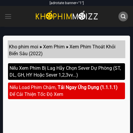
Skip
[adrotate banner="1"]
to
content
Kho phim moi
»
Xem Phim
»
Xem Phim Thoát Khỏi
Biển Sâu (2022)
Nếu Xem Phim Bị Lag Hãy Chọn Sever Dự Phòng (ST,
DL, GH, HY Hoặc Sever 1,2,3vv...)
Nếu Load Phim Chậm,
Tải Ngay Ứng Dụng (1.1.1.1)
Để Cải Thiện Tốc Độ Xem