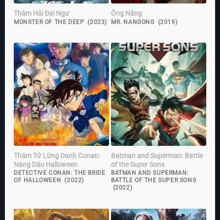
Thâm Hải Đại Ngư
Ông Năng
MONSTER OF THE DEEP (2023)
MR. NANGONG (2019)
Thám Tử Lừng Danh Conan:
Batman and Superman: Battle
Nàng Dâu Halloween
of the Super Sons
DETECTIVE CONAN: THE BRIDE
BATMAN AND SUPERMAN:
OF HALLOWEEN (2022)
BATTLE OF THE SUPER SONS
(2022)