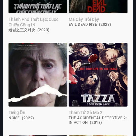
Thành Phố Thất Lạc: Cuộc
Ma Cây Trỗi Dậy
Chiến Công Lý
EVIL DEAD RISE (2023)
迷城之正义对决 (2023)
Tiếng Ồn
Thám Tử Gà Mơ 2
NOISE (2022)
THE ACCIDENTAL DETECTIVE 2:
IN ACTION (2018)