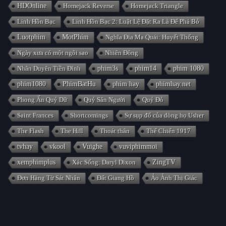
HDOnline
Homejack Reverse
Homejack Triangle
Linh Hồn Bạc
Linh Hồn Bạc 2: Luật Lệ Đặt Ra Là Để Phá Bỏ
Luotphim
MotPhim
Nghĩa Địa Ma Quái: Huyết Thống
Ngày xưa có một ngôi sao
Nhiên Đông
Nhân Duyên Tiền Đình
phim3s
phim14
phim 1080
phim1080
PhimBatHu
phim hay
phimhay.net
Phong Ấn Quỷ Dữ
Quỷ Săn Người
Quỷ Đỏ
Saint Frances
Shortcomings
Sự sụp đổ của dòng họ Usher
The Flash
The Hill
Thoát thân
Thế Chiến 1917
tvhay
vkool
Vuighe
vuviphimmoi
xemphimplus
Xác Sống: Daryl Dixon
ZingTV
Đơn Hàng Từ Sát Nhân
Đất Giang Hồ
Ảo Ảnh Thị Giác