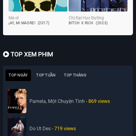
Mẹ ơi
Chị Đại Học Đường
¡AY, MI MADRE! (2017)
BITCH X RICH (2023)
TOP XEM PHIM
TOP NGÀY
TOP TUẦN
TOP THÁNG
Pamela, Một Chuyện Tình
- 869
views
Do Ut Des
- 719
views