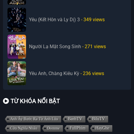
Yêu (Kết Hôn và Ly Dị) 3
- 349
views
Người Lạ Mặt Song Sinh
- 271
views
Yêu Anh, Chàng Kiêu Kỳ
- 236
views
TỪ KHÓA NỔI BẬT
Anh Ấy Bước Ra Từ Ánh Lửa
BanhTV
BiluTV
Cửu Nghĩa Nhân
Domme
FullPhim
HayGhe