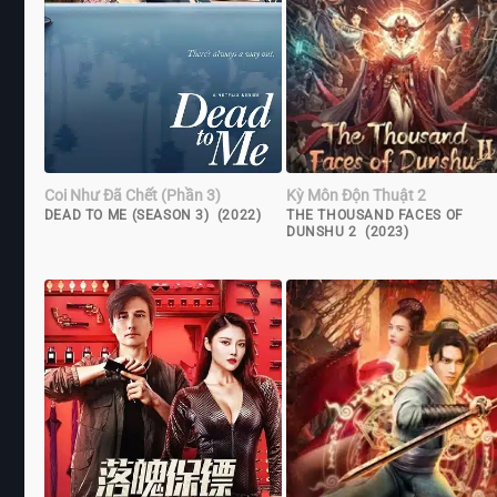
Coi Như Đã Chết (Phần 3)
Kỳ Môn Độn Thuật 2
DEAD TO ME (SEASON 3) (2022)
THE THOUSAND FACES OF
DUNSHU 2 (2023)