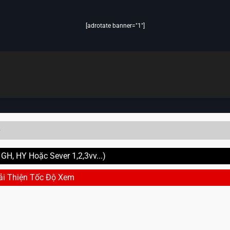
[adrotate banner="1"]
y
H, HY Hoặc Sever 1,2,3vv...)
ải Thiện Tốc Độ Xem