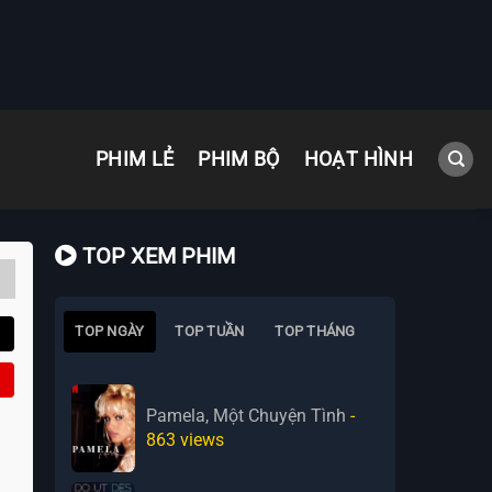
PHIM LẺ
PHIM BỘ
HOẠT HÌNH
TOP XEM PHIM
TOP NGÀY
TOP TUẦN
TOP THÁNG
Pamela, Một Chuyện Tình
-
863
views