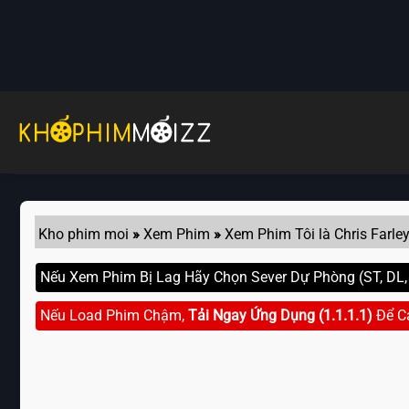
Skip
to
content
Kho phim moi
»
Xem Phim
»
Xem Phim Tôi là Chris Farle
Nếu Xem Phim Bị Lag Hãy Chọn Sever Dự Phòng (ST, DL, G
Nếu Load Phim Chậm,
Tải Ngay Ứng Dụng (1.1.1.1)
Để C