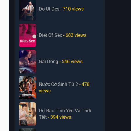
Do Ut Des
- 710
views
Diet Of Sex
- 683
views
Gái Dòng
- 546
views
Nước Cờ Sinh Tử 2
- 478
views
Dự Báo Tình Yêu Và Thời
Tiết
- 394
views