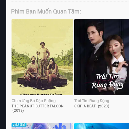
Phim Bạn Muốn Quan Tâm:
Chim Ưng Bơ Đậu Phộng
Trái Tim Rung Động
THE PEANUT BUTTER FALCON
SKIP A BEAT (2023)
(2019)