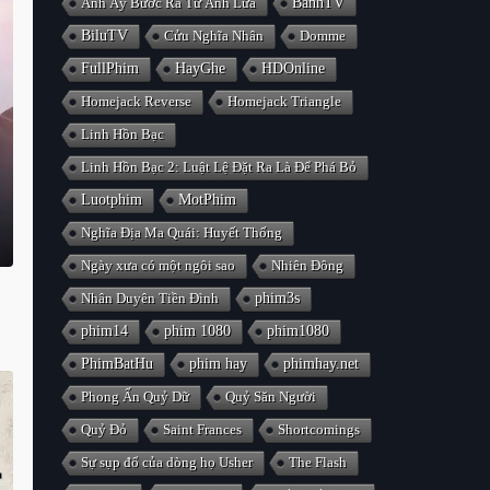
Anh Ấy Bước Ra Từ Ánh Lửa
BanhTV
BiluTV
Cửu Nghĩa Nhân
Domme
FullPhim
HayGhe
HDOnline
Homejack Reverse
Homejack Triangle
Linh Hồn Bạc
Linh Hồn Bạc 2: Luật Lệ Đặt Ra Là Để Phá Bỏ
Luotphim
MotPhim
Nghĩa Địa Ma Quái: Huyết Thống
Ngày xưa có một ngôi sao
Nhiên Đông
Nhân Duyên Tiền Đình
phim3s
phim14
phim 1080
phim1080
PhimBatHu
phim hay
phimhay.net
Phong Ấn Quỷ Dữ
Quỷ Săn Người
Quỷ Đỏ
Saint Frances
Shortcomings
Sự sụp đổ của dòng họ Usher
The Flash