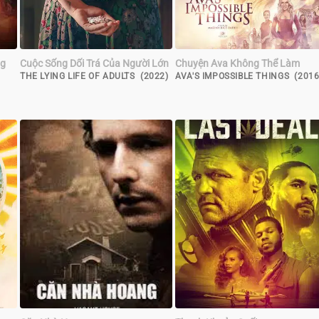
ng
Cuộc Sống Dối Trá Của Người Lớn
Chuyện Ava Không Thể Làm
THE LYING LIFE OF ADULTS (2022)
AVA'S IMPOSSIBLE THINGS (2016