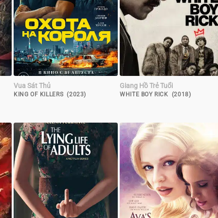
Vua Sát Thủ
Giang Hồ Trẻ Tuổi
KING OF KILLERS (2023)
WHITE BOY RICK (2018)