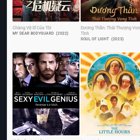
Chàng Vệ Sĩ Của Tôi
Dương Thần: Thái Thượng Vo
Tình
MY DEAR BODYGUARD (2022)
SOUL OF LIGHT (2023)