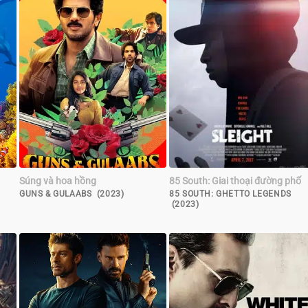
Súng và hoa hồng
85 South: Giai thoại đường phố
GUNS & GULAABS (2023)
85 SOUTH: GHETTO LEGENDS
(2023)