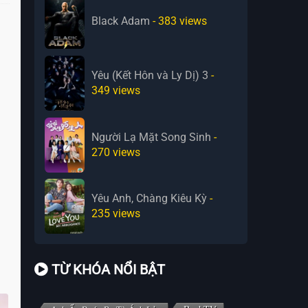
Black Adam
- 383
views
Yêu (Kết Hôn và Ly Dị) 3
-
349
views
Người Lạ Mặt Song Sinh
-
270
views
Yêu Anh, Chàng Kiêu Kỳ
-
235
views
TỪ KHÓA NỔI BẬT