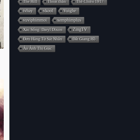
The Hill
Thoát thân
Thế Chiến 1917
tvhay
vkool
Vuighe
vuviphimmoi
xemphimplus
Xác Sống: Daryl Dixon
ZingTV
Đơn Hàng Từ Sát Nhân
Đất Giang Hồ
Ảo Ảnh Thị Giác