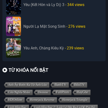
Yêu (Kết Hôn và Ly Dị) 3
- 344
views
Người Lạ Mặt Song Sinh
- 276
views
Yêu Anh, Chàng Kiêu Kỳ
- 239
views
TỪ KHÓA NỔI BẬT
Anh Ấy Bước Ra Từ Ánh Lửa
BanhTV
BiluTV
Cửu Nghĩa Nhân
Domme
FullPhim
HayGhe
HDOnline
Homejack Reverse
Homejack Triangle
Linh Hồn Bạc
Linh Hồn Bạc 2: Luật Lệ Đặt Ra Là Để Phá Bỏ