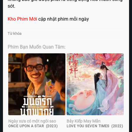
sót.
Kho Phim Mới
cập nhật phim mỗi ngày
Từ khóa
Phim Bạn Muốn Quan Tâm:
Ngày xưa có một ngôi sao
Bảy Kiếp May Mắn
ONCE UPON A STAR (2023)
LOVE YOU SEVEN TIMES (2022)