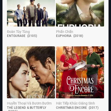
Đoàn Tùy Tùng
Phấn Chấn
ENTOURAGE (2105)
EUPHORIA (2018)
Huyền Thoại Và Bươm Bướm
Hát Tiếp Khúc Giáng Sinh
THE LEGEND & BUTTERFLY
CHRISTMAS ENCORE (2017)