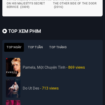
ON HIS MAJESTY'S SECRET
THE OTHER SIDE OF THE DOOR
SERVICE (2009)
(2016)
TOP XEM PHIM
TOP NGÀY
TOP TUẦN
TOP THÁNG
Pamela, Một Chuyện Tình
- 869
views
Do Ut Des
- 713
views