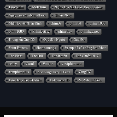
Luotphim
MotPhim
Nghĩa Địa Ma Quái: Huyết Thống
Ngày xưa có một ngôi sao
Nhiên Đông
Nhân Duyên Tiền Đình
phim3s
phim14
phim 1080
phim1080
PhimBatHu
phim hay
phimhay.net
Phong Ấn Quỷ Dữ
Quỷ Săn Người
Quỷ Đỏ
Saint Frances
Shortcomings
Sự sụp đổ của dòng họ Usher
The Flash
The Hill
Thoát thân
Thế Chiến 1917
tvhay
vkool
Vuighe
vuviphimmoi
xemphimplus
Xác Sống: Daryl Dixon
ZingTV
Đơn Hàng Từ Sát Nhân
Đất Giang Hồ
Ảo Ảnh Thị Giác