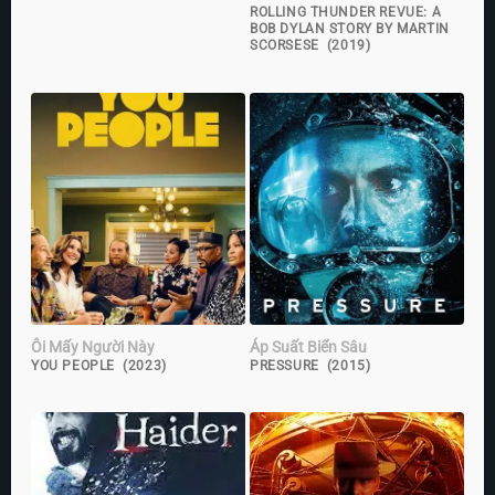
ROLLING THUNDER REVUE: A
BOB DYLAN STORY BY MARTIN
SCORSESE (2019)
Ôi Mấy Người Này
Áp Suất Biển Sâu
YOU PEOPLE (2023)
PRESSURE (2015)