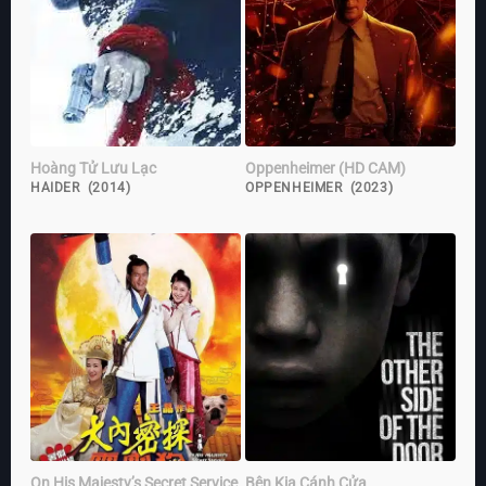
Hoàng Tử Lưu Lạc
Oppenheimer (HD CAM)
HAIDER (2014)
OPPENHEIMER (2023)
On His Majesty’s Secret Service
Bên Kia Cánh Cửa