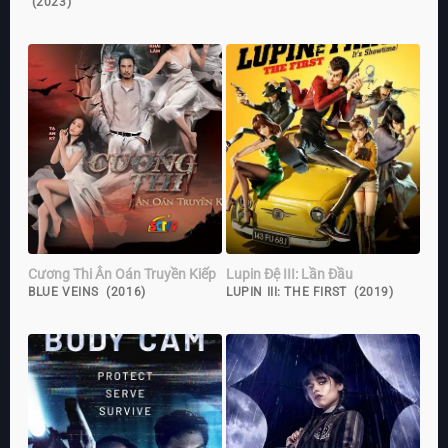
(2023)
Cương Thi Ân Oán Truyền Kiếp
Lupin Đệ III: Lần Đầu
BLUE VEINS (2016)
LUPIN III: THE FIRST (2019)