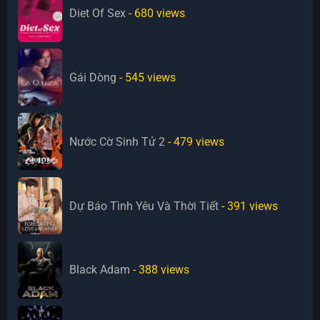
Diet Of Sex
- 680
views
Gái Dòng
- 545
views
Nước Cờ Sinh Tử 2
- 479
views
Dự Báo Tình Yêu Và Thời Tiết
- 391
views
Black Adam
- 388
views