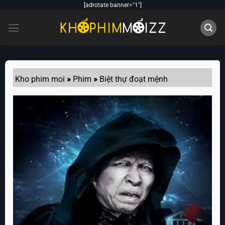
Skip
[adrotate banner="1"]
to
content
Kho phim moi
»
Phim
»
Biệt thự đoạt mệnh