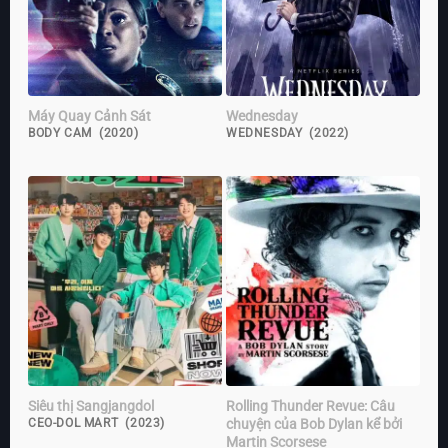
Máy Quay Cảnh Sát
Wednesday
BODY CAM (2020)
WEDNESDAY (2022)
Siêu thị Sangjangdol
Rolling Thunder Revue: Câu
chuyện của Bob Dylan kể bởi
CEO-DOL MART (2023)
Martin Scorsese