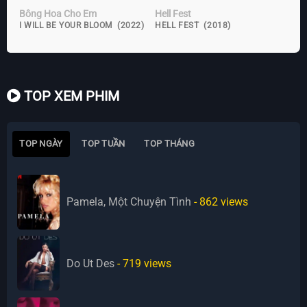
Bông Hoa Cho Em
Hell Fest
I WILL BE YOUR BLOOM (2022)
HELL FEST (2018)
TOP XEM PHIM
TOP NGÀY
TOP TUẦN
TOP THÁNG
Pamela, Một Chuyện Tình
- 862
views
Do Ut Des
- 719
views