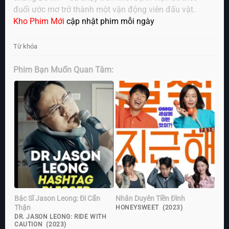
đuổi ước mơ trở thành một vận động viên đấu vật.
Kho Phim Mới
cập nhật phim mỗi ngày
Từ khóa
Phim Bạn Muốn Quan Tâm:
Bác Sĩ Jason Leong: Đi Cẩn
Nhân Duyên Tiền Đình
Thận
HONEYSWEET (2023)
DR. JASON LEONG: RIDE WITH
CAUTION (2023)