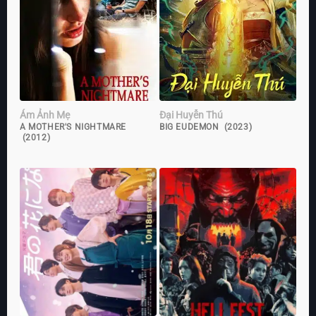
Ám Ảnh Mẹ
Đại Huyễn Thú
A MOTHER'S NIGHTMARE
BIG EUDEMON (2023)
(2012)