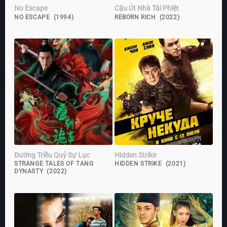
No Escape
Cậu Út Nhà Tài Phiệt
NO ESCAPE (1994)
REBORN RICH (2022)
Đường Triều Quỷ Sự Lục
Hidden Strike
STRANGE TALES OF TANG
HIDDEN STRIKE (2021)
DYNASTY (2022)