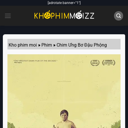
Skip
[adrotate banner="1"]
to
content
Kho phim moi
»
Phim
»
Chim Ưng Bơ Đậu Phộng