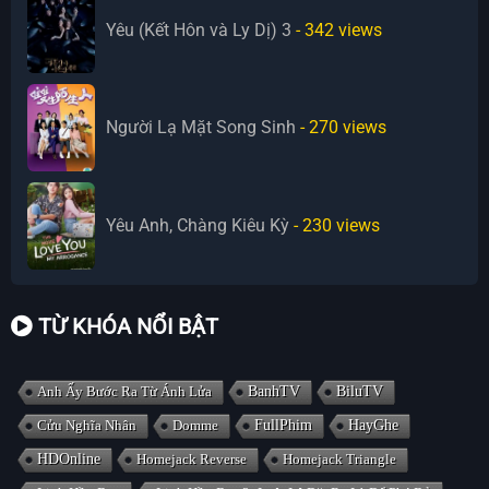
Yêu (Kết Hôn và Ly Dị) 3
- 342
views
Người Lạ Mặt Song Sinh
- 270
views
Yêu Anh, Chàng Kiêu Kỳ
- 230
views
TỪ KHÓA NỔI BẬT
Anh Ấy Bước Ra Từ Ánh Lửa
BanhTV
BiluTV
Cửu Nghĩa Nhân
Domme
FullPhim
HayGhe
HDOnline
Homejack Reverse
Homejack Triangle