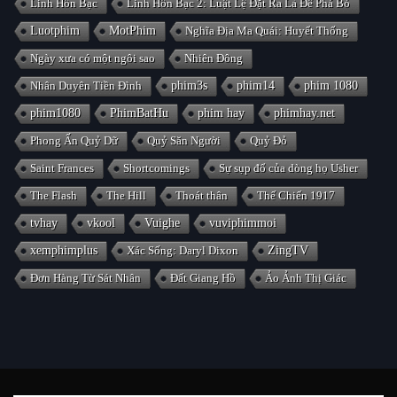
Linh Hồn Bạc
Linh Hồn Bạc 2: Luật Lệ Đặt Ra Là Để Phá Bỏ
Luotphim
MotPhim
Nghĩa Địa Ma Quái: Huyết Thống
Ngày xưa có một ngôi sao
Nhiên Đông
Nhân Duyên Tiền Đình
phim3s
phim14
phim 1080
phim1080
PhimBatHu
phim hay
phimhay.net
Phong Ấn Quỷ Dữ
Quỷ Săn Người
Quỷ Đỏ
Saint Frances
Shortcomings
Sự sụp đổ của dòng họ Usher
The Flash
The Hill
Thoát thân
Thế Chiến 1917
tvhay
vkool
Vuighe
vuviphimmoi
xemphimplus
Xác Sống: Daryl Dixon
ZingTV
Đơn Hàng Từ Sát Nhân
Đất Giang Hồ
Ảo Ảnh Thị Giác