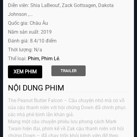
Diễn viên:
Shia LaBeouf, Zack Gottsagen, Dakota
Johnson ,...
Quốc gia: Châu Âu
Năm sản xuất: 2019
Đánh giá: 8.4/10 điểm
Thời lượng: N/a
Thể loại:
Phim
Phim Lẻ
TRAILER
NỘI DUNG PHIM
The Peanut Butter Falcon – Câu chuyện nhỏ mà có võ
của cậu thanh niên với hội chứng Down đã chinh phục
các nhà phê bình lẫn khán giả.
Mang một câu chuyện phiêu lưu phong cách Mark
Twain hiện đại, phim kể về Zak cậu thanh niên với hội
chứng Down – đã chạy trốn khỏi bệnh viện để theo