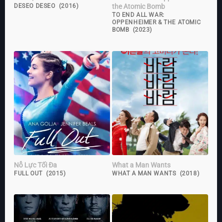
the Atomic Bomb
DESEO DESEO (2016)
TO END ALL WAR:
OPPENHEIMER & THE ATOMIC
BOMB (2023)
Nỗ Lực Tối Đa
What a Man Wants
FULL OUT (2015)
WHAT A MAN WANTS (2018)