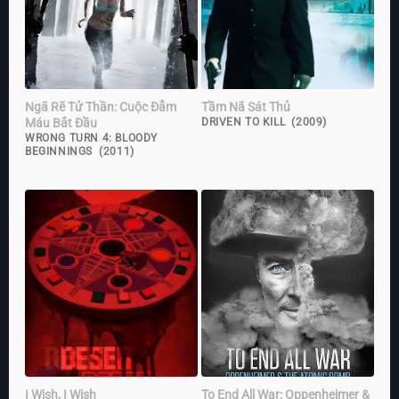
Ngã Rẽ Tử Thần: Cuộc Đẫm
Tầm Nã Sát Thủ
Máu Bắt Đầu
DRIVEN TO KILL (2009)
WRONG TURN 4: BLOODY
BEGINNINGS (2011)
I Wish, I Wish
To End All War: Oppenheimer &