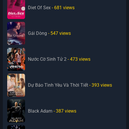
Diet Of Sex
- 681
views
Gái Dòng
- 547
views
Nước Cờ Sinh Tử 2
- 473
views
Dự Báo Tình Yêu Và Thời Tiết
- 393
views
Black Adam
- 387
views