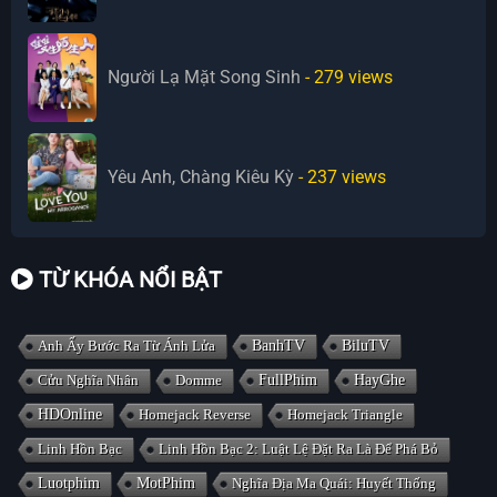
Người Lạ Mặt Song Sinh
- 279
views
Yêu Anh, Chàng Kiêu Kỳ
- 237
views
TỪ KHÓA NỔI BẬT
Anh Ấy Bước Ra Từ Ánh Lửa
BanhTV
BiluTV
Cửu Nghĩa Nhân
Domme
FullPhim
HayGhe
HDOnline
Homejack Reverse
Homejack Triangle
Linh Hồn Bạc
Linh Hồn Bạc 2: Luật Lệ Đặt Ra Là Để Phá Bỏ
Luotphim
MotPhim
Nghĩa Địa Ma Quái: Huyết Thống