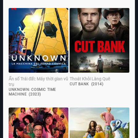
Ẩn số Trái đất: Máy thời gian vũ
Thoát Khỏi Làng Quê
trụ
CUT BANK (2014)
UNKNOWN: COSMIC TIME
MACHINE (2023)