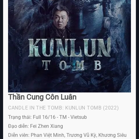
Thần Cung Côn Luân
CANDLE IN THE TOMB: KUNLUN TOMB
(2022)
Trạng thái: Full 16/16 - TM - Vietsub
Đạo diễn: Fei Zhen Xiang
Diễn viên:
Phan Việt Minh, Trương Vũ Kỳ, Khương Siêu