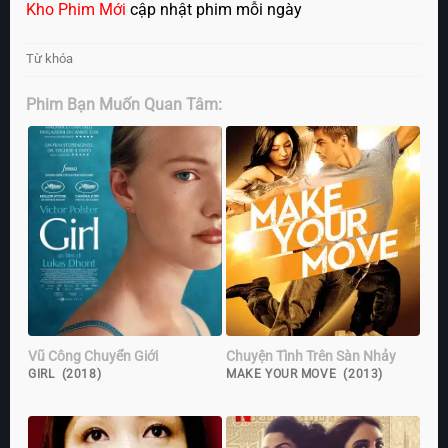
Kho Phim Mới
cập nhật phim mỗi ngày
Từ khóa
Phim Bạn Muốn Quan Tâm:
Vũ Công Chuyển Giới
Chuyện Tình Trên Sàn Nhảy
GIRL (2018)
MAKE YOUR MOVE (2013)