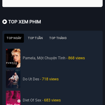
TOP XEM PHIM
TOP NGÀY
TOP TUẦN
TOP THÁNG
Pamela, Một Chuyện Tình
- 868
views
Do Ut Des
- 718
views
Diet Of Sex
- 683
views