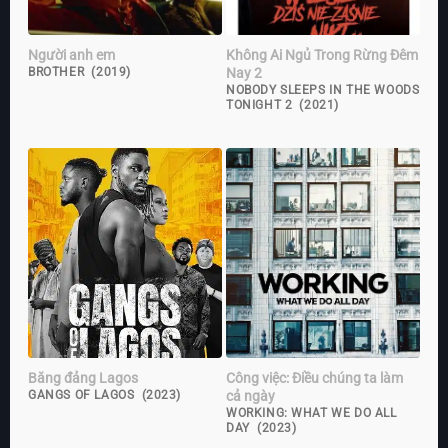
Người anh em
Không Ai Ngủ Trong Rừng Đêm
Nay 2
BROTHER (2019)
NOBODY SLEEPS IN THE WOODS
TONIGHT 2 (2021)
Băng đảng Lagos
Công việc: Điều chúng ta làm
cả ngày
GANGS OF LAGOS (2023)
WORKING: WHAT WE DO ALL
DAY (2023)