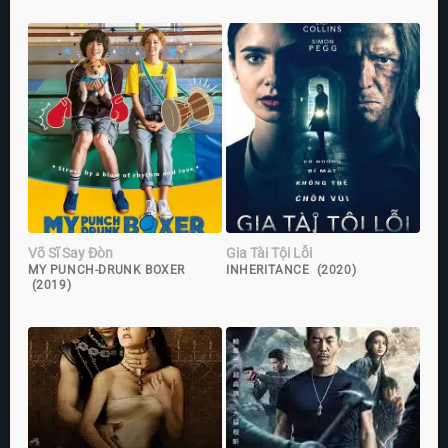
Võ Sĩ Say Đòn
Gia Tài Tội Lỗi
MY PUNCH-DRUNK BOXER
INHERITANCE (2020)
(2019)