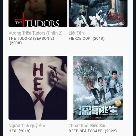
Vương Triều Tudors (Phần 2)
Liệt Tấn
THE TUDORS (SEASON 2)
FIERCE COP (2013)
(2008)
Người Tình Quỷ Ám
Thoát Khỏi Biển Sâu
HEX (2018)
DEEP SEA ESCAPE (2022)