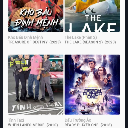
Kho Báu Định Mệnh
The Lake (Phần 2)
TREASURE OF DESTINY (2023)
THE LAKE (SEASON 2) (2023)
Tình Taxi
Đấu Trường Ảo
WHEN LANES MERGE (2010)
READY PLAYER ONE (2018)