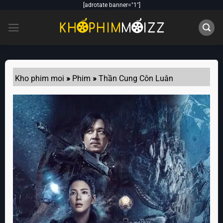
Skip
[adrotate banner="1"]
to
content
Kho phim moi
»
Phim
»
Thần Cung Côn Luân