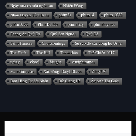
Ngày xưa có một ngôi sao
Nhiên Đông
Nhân Duyên Tiền Đình
phim3s
phim14
phim 1080
phim1080
PhimBatHu
phim hay
phimhay.net
Phong Ấn Quỷ Dữ
Quỷ Săn Người
Quỷ Đỏ
Saint Frances
Shortcomings
Sự sụp đổ của dòng họ Usher
The Flash
The Hill
Thoát thân
Thế Chiến 1917
tvhay
vkool
Vuighe
vuviphimmoi
xemphimplus
Xác Sống: Daryl Dixon
ZingTV
Đơn Hàng Từ Sát Nhân
Đất Giang Hồ
Ảo Ảnh Thị Giác