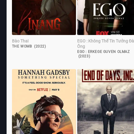
Bào Thai
EGO : Không Thể Tin Tưởng Đ
Ông
THE WOMB (2022)
EGO : ERKEGE GUVEN OLMAZ
(2023)