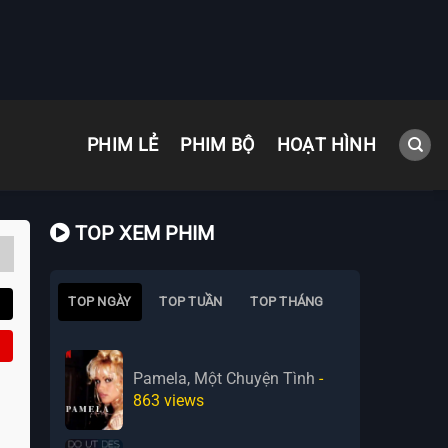
PHIM LẺ
PHIM BỘ
HOẠT HÌNH
TOP XEM PHIM
TOP NGÀY
TOP TUẦN
TOP THÁNG
Pamela, Một Chuyện Tình
-
863
views