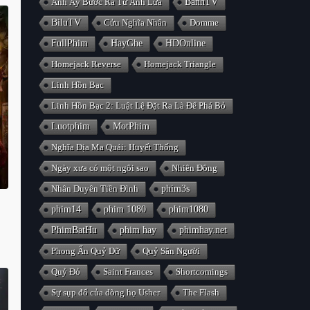
Anh Ấy Bước Ra Từ Ánh Lửa
BanhTV
BiluTV
Cửu Nghĩa Nhân
Domme
FullPhim
HayGhe
HDOnline
Homejack Reverse
Homejack Triangle
Linh Hồn Bạc
Linh Hồn Bạc 2: Luật Lệ Đặt Ra Là Để Phá Bỏ
Luotphim
MotPhim
Nghĩa Địa Ma Quái: Huyết Thống
Ngày xưa có một ngôi sao
Nhiên Đông
Nhân Duyên Tiền Đình
phim3s
phim14
phim 1080
phim1080
PhimBatHu
phim hay
phimhay.net
Phong Ấn Quỷ Dữ
Quỷ Săn Người
Quỷ Đỏ
Saint Frances
Shortcomings
Sự sụp đổ của dòng họ Usher
The Flash