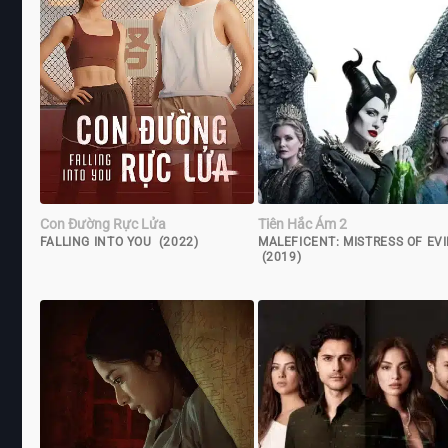
Con Đường Rực Lửa
Tiên Hắc Ám 2
FALLING INTO YOU (2022)
MALEFICENT: MISTRESS OF EVI
(2019)