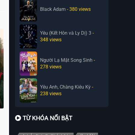
Black Adam
- 380
views
Yêu (Kết Hôn và Ly Dị) 3
-
348
views
Người Lạ Mặt Song Sinh
-
278
views
Yêu Anh, Chàng Kiêu Kỳ
-
238
views
TỪ KHÓA NỔI BẬT