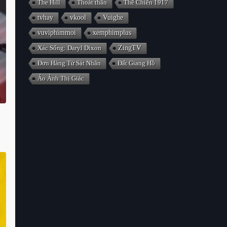
The Hill
Thoát thân
Thế Chiến 1917
tvhay
vkool
Vuighe
vuviphimmoi
xemphimplus
Xác Sống: Daryl Dixon
ZingTV
Đơn Hàng Từ Sát Nhân
Đất Giang Hồ
Ảo Ảnh Thị Giác