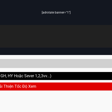
[adrotate banner="1"]
H, HY Hoặc Sever 1,2,3vv...)
ải Thiện Tốc Độ Xem