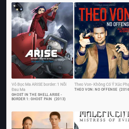
Vỏ Bọc Ma ARISE border: 1 Nỗi
Theo Von- Không Có Ý Xúc P
Đau Ma
THEO VON: NO OFFENSE (2016
GHOST IN THE SHELL ARISE -
BORDER 1: GHOST PAIN (2013)