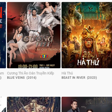
hạm
Cương Thi Ân Oán Truyền Kiếp
Hà Thú
)
BLUE VEINS (2016)
BEAST IN RIVER (2023)