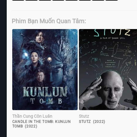
Phim Bạn Muốn Quan Tâm:
Thần Cung Côn Luân
Stutz
CANDLE IN THE TOMB: KUNLUN
STUTZ (2022)
TOMB (2022)