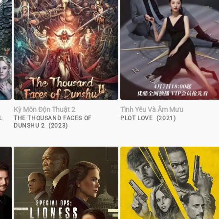
Kỳ Môn Độn Thuật 2
Tình Yêu Và Âm Mưu
L
THE THOUSAND FACES OF
PLOT LOVE (2021)
DUNSHU 2 (2023)