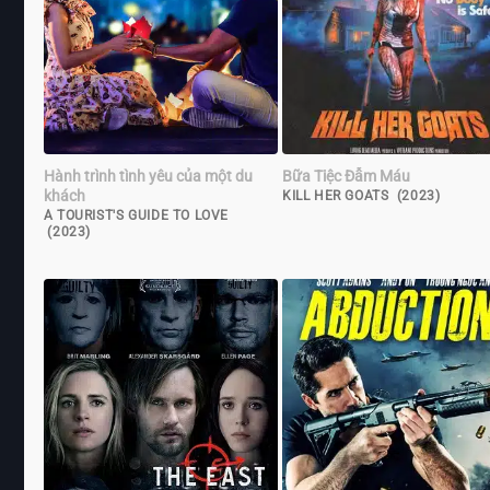
Hành trình tình yêu của một du
Bữa Tiệc Đẫm Máu
khách
KILL HER GOATS (2023)
A TOURIST'S GUIDE TO LOVE
(2023)