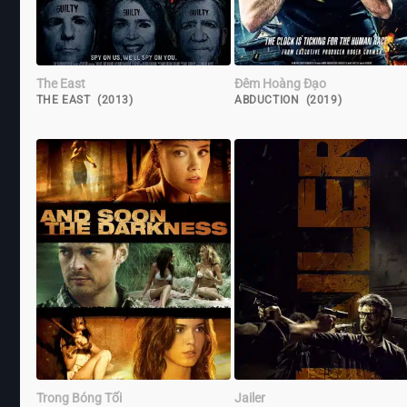
The East
Đêm Hoàng Đạo
THE EAST (2013)
ABDUCTION (2019)
Trong Bóng Tối
Jailer