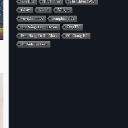
The Hill
Thoát thân
Thế Chiến 1917
tvhay
vkool
Vuighe
vuviphimmoi
xemphimplus
Xác Sống: Daryl Dixon
ZingTV
Đơn Hàng Từ Sát Nhân
Đất Giang Hồ
Ảo Ảnh Thị Giác