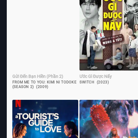
Gửi Đến Bạn Hiền (Phần 2)
Ước Gì Được Nấy
FROM ME TO YOU: KIMI NI TODOKE
SWITCH (2023)
(SEASON 2) (2009)