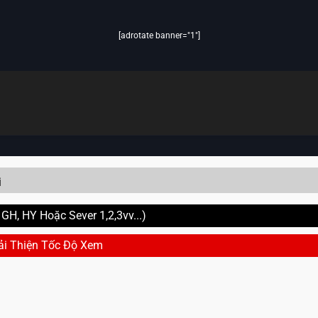
[adrotate banner="1"]
i
H, HY Hoặc Sever 1,2,3vv...)
ải Thiện Tốc Độ Xem