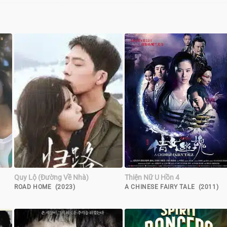
Quy Lộ (Đường Về Nhà)
Thiện Nữ U Hồn 4
ROAD HOME (2023)
A CHINESE FAIRY TALE (2011)