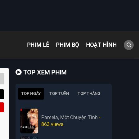
PHIM LẺ
PHIM BỘ
HOẠT HÌNH
TOP XEM PHIM
TOP NGÀY
TOP TUẦN
TOP THÁNG
Pamela, Một Chuyện Tình
-
863
views