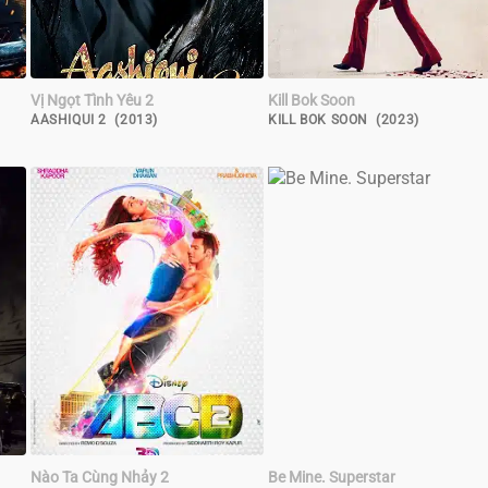
Vị Ngọt Tình Yêu 2
Kill Bok Soon
AASHIQUI 2 (2013)
KILL BOK SOON (2023)
Nào Ta Cùng Nhảy 2
Be Mine. Superstar