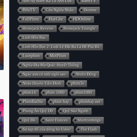
Anh Ấy Bước Ra Từ Ánh Lửa
BanhTV
BiluTV
Cửu Nghĩa Nhân
Domme
FullPhim
HayGhe
HDOnline
Homejack Reverse
Homejack Triangle
Linh Hồn Bạc
Linh Hồn Bạc 2: Luật Lệ Đặt Ra Là Để Phá Bỏ
Luotphim
MotPhim
Nghĩa Địa Ma Quái: Huyết Thống
Ngày xưa có một ngôi sao
Nhiên Đông
Nhân Duyên Tiền Đình
phim3s
phim14
phim 1080
phim1080
PhimBatHu
phim hay
phimhay.net
Phong Ấn Quỷ Dữ
Quỷ Săn Người
Quỷ Đỏ
Saint Frances
Shortcomings
Sự sụp đổ của dòng họ Usher
The Flash