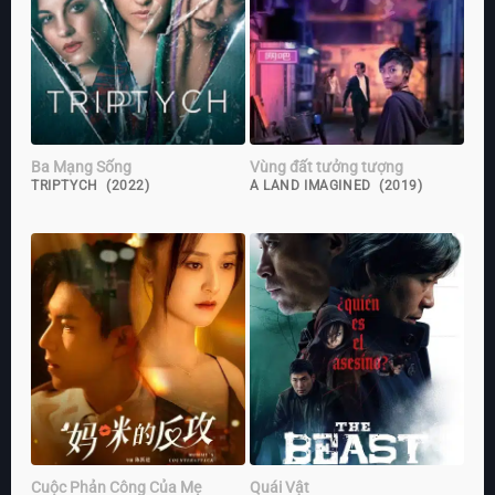
Ba Mạng Sống
Vùng đất tưởng tượng
TRIPTYCH (2022)
A LAND IMAGINED (2019)
Cuộc Phản Công Của Mẹ
Quái Vật