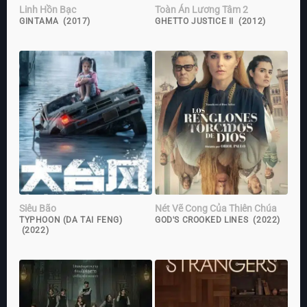
Linh Hồn Bạc
Toàn Án Lương Tâm 2
GINTAMA (2017)
GHETTO JUSTICE II (2012)
Siêu Bão
Nét Vẽ Cong Của Thiên Chúa
TYPHOON (DA TAI FENG)
GOD'S CROOKED LINES (2022)
(2022)