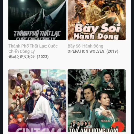
Thành Phố Thất Lạc: Cuộc
Bầy Sói Hành Động
Chiến Công Lý
OPERATION WOLVES (2019)
迷城之正义对决 (2023)