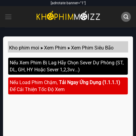
Skip
[adrotate banner="1"]
to
content
Kho phim moi
»
Xem Phim
»
Xem Phim Siêu Bão
Nếu Xem Phim Bị Lag Hãy Chọn Sever Dự Phòng (ST,
DL, GH, HY Hoặc Sever 1,2,3vv...)
Nếu Load Phim Chậm,
Tải Ngay Ứng Dụng (1.1.1.1)
Để Cải Thiện Tốc Độ Xem