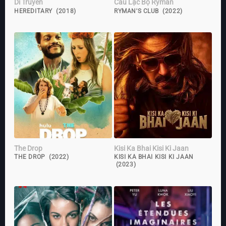
Di Truyền
Câu Lạc Bộ Ryman
HEREDITARY (2018)
RYMAN'S CLUB (2022)
The Drop
Kisi Ka Bhai Kisi Ki Jaan
THE DROP (2022)
KISI KA BHAI KISI KI JAAN
(2023)