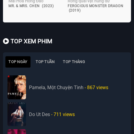
Mai Hoa Hồng Đào
Rồng quái vật hung dữ
MR. & MRS. CHEN (2023)
FEROCIOUS MONSTER DRAGON
(2019)
TOP XEM PHIM
TOP NGÀY
TOP TUẦN
TOP THÁNG
Pamela, Một Chuyện Tình
- 867
views
Do Ut Des
- 711
views