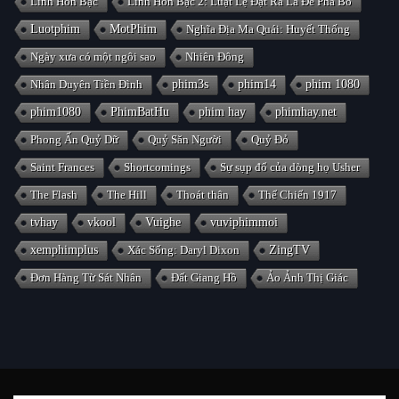
Linh Hồn Bạc
Linh Hồn Bạc 2: Luật Lệ Đặt Ra Là Để Phá Bỏ
Luotphim
MotPhim
Nghĩa Địa Ma Quái: Huyết Thống
Ngày xưa có một ngôi sao
Nhiên Đông
Nhân Duyên Tiền Đình
phim3s
phim14
phim 1080
phim1080
PhimBatHu
phim hay
phimhay.net
Phong Ấn Quỷ Dữ
Quỷ Săn Người
Quỷ Đỏ
Saint Frances
Shortcomings
Sự sụp đổ của dòng họ Usher
The Flash
The Hill
Thoát thân
Thế Chiến 1917
tvhay
vkool
Vuighe
vuviphimmoi
xemphimplus
Xác Sống: Daryl Dixon
ZingTV
Đơn Hàng Từ Sát Nhân
Đất Giang Hồ
Ảo Ảnh Thị Giác