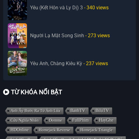
Yêu (Kết Hôn và Ly Dị) 3
- 340
views
Người Lạ Mặt Song Sinh
- 273
views
Yêu Anh, Chàng Kiêu Kỳ
- 237
views
TỪ KHÓA NỔI BẬT
Anh Ấy Bước Ra Từ Ánh Lửa
BanhTV
BiluTV
Cửu Nghĩa Nhân
Domme
FullPhim
HayGhe
HDOnline
Homejack Reverse
Homejack Triangle