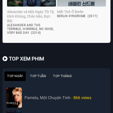
Alexander và Một Ngày Tồi Tệ,
Mất Tích Ở Berlin
Kinh Khủng, Chán Nản, Bực
BERLIN SYNDROME (2017)
Bội
ALEXANDER AND THE
TERRIBLE, HORRIBLE, NO GOOD,
VERY BAD DAY (2014)
TOP XEM PHIM
TOP NGÀY
TOP TUẦN
TOP THÁNG
Pamela, Một Chuyện Tình
- 866
views