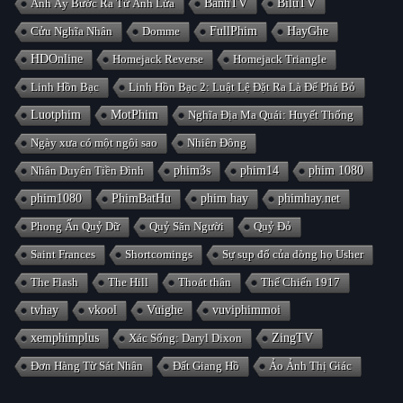
Anh Ấy Bước Ra Từ Ánh Lửa
BanhTV
BiluTV
Cửu Nghĩa Nhân
Domme
FullPhim
HayGhe
HDOnline
Homejack Reverse
Homejack Triangle
Linh Hồn Bạc
Linh Hồn Bạc 2: Luật Lệ Đặt Ra Là Để Phá Bỏ
Luotphim
MotPhim
Nghĩa Địa Ma Quái: Huyết Thống
Ngày xưa có một ngôi sao
Nhiên Đông
Nhân Duyên Tiền Đình
phim3s
phim14
phim 1080
phim1080
PhimBatHu
phim hay
phimhay.net
Phong Ấn Quỷ Dữ
Quỷ Săn Người
Quỷ Đỏ
Saint Frances
Shortcomings
Sự sụp đổ của dòng họ Usher
The Flash
The Hill
Thoát thân
Thế Chiến 1917
tvhay
vkool
Vuighe
vuviphimmoi
xemphimplus
Xác Sống: Daryl Dixon
ZingTV
Đơn Hàng Từ Sát Nhân
Đất Giang Hồ
Ảo Ảnh Thị Giác