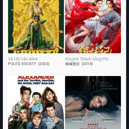
Xã Hội Văn Minh
Khuynh Thành Sủng Phi
POLITE SOCIETY (2023)
倾城宠妃 (2018)