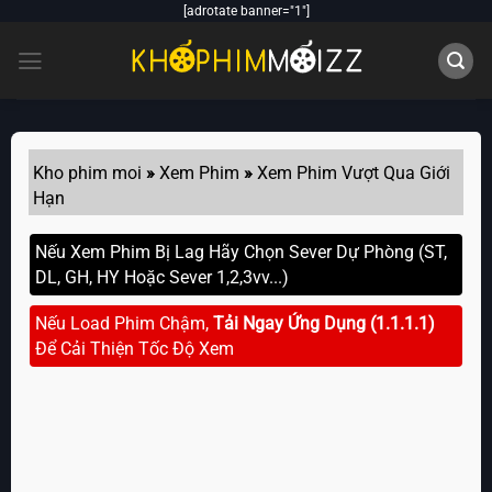
Skip
[adrotate banner="1"]
to
content
Kho phim moi
»
Xem Phim
»
Xem Phim Vượt Qua Giới
Hạn
Nếu Xem Phim Bị Lag Hãy Chọn Sever Dự Phòng (ST,
DL, GH, HY Hoặc Sever 1,2,3vv...)
Nếu Load Phim Chậm,
Tải Ngay Ứng Dụng (1.1.1.1)
Để Cải Thiện Tốc Độ Xem