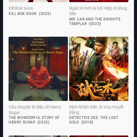
Kill Bok Soon
Ngài Xe hơi và hội Hiệp sĩ dòng
Đền
KILL BOK SOON (2023)
MR. CAR AND THE KNIGHTS
TEMPLAR (2023)
Câu chuyện kì diệu về Henry
Địch Nhân Kiệt: Xi Vưu Huyết
Sugar
Đằng
THE WONDERFUL STORY OF
DETECTIVE DEE: THE LOST
HENRY SUGAR (2023)
GOLD (2018)